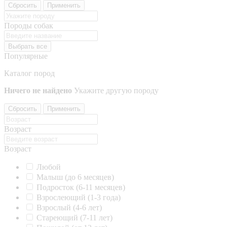
Сбросить
Применить
Породы собак
Выбрать все
Популярные
Каталог пород
Ничего не найдено
Укажите другую породу
Сбросить
Применить
Возраст
Возраст
Любой
Малыш (до 6 месяцев)
Подросток (6-11 месяцев)
Взрослеющий (1-3 года)
Взрослый (4-6 лет)
Стареющий (7-11 лет)