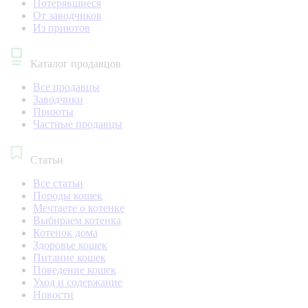
Потерявшиеся
От заводчиков
Из приютов
Каталог продавцов
Все продавцы
Заводчики
Приюты
Частные продавцы
Статьи
Все статьи
Породы кошек
Мечтаете о котенке
Выбираем котенка
Котенок дома
Здоровье кошек
Питание кошек
Поведение кошек
Уход и содержание
Новости