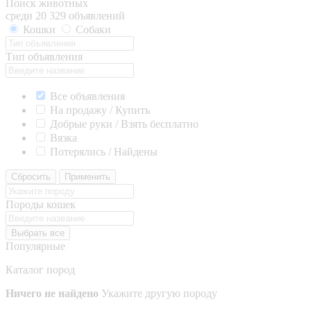
Поиск животных
среди 20 329 объявлений
Кошки
Собаки
Тип объявления
Все объявления
На продажу / Купить
Добрые руки / Взять бесплатно
Вязка
Потерялись / Найдены
Сбросить
Применить
Породы кошек
Выбрать все
Популярные
Каталог пород
Ничего не найдено
Укажите другую породу