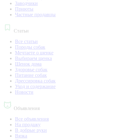
Заводчики
Приюты
Частные продавцы
Статьи
Все статьи
Породы собак
Мечтаете о щенке
Выбираем щенка
Щенок дома
Здоровье собак
Питание собак
Дрессировка собак
Уход и содержание
Новости
Объявления
Все объявления
На продажу
В добрые руки
Вязка