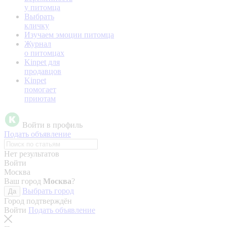
у питомца
Выбрать
кличку
Изучаем эмоции питомца
Журнал
о питомцах
Kinpet для
продавцов
Kinpet
помогает
приютам
Войти в профиль
Подать объявление
Нет результатов
Войти
Москва
Ваш город
Москва
?
Выбрать город
Да
Город подтверждён
Войти
Подать объявление