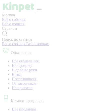
Москва
Всё о собаках
Всё о кошках
Сервисы
Поиск по статьям
Всё о собаках
Всё о кошках
Объявления
Все объявления
На продажу
В добрые руки
Вязка
Потерявшиеся
От заводчиков
Из приютов
Каталог продавцов
Все продавцы