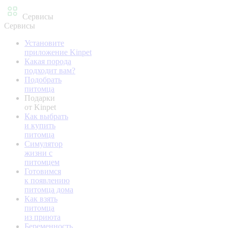
Сервисы
Сервисы
Установите
приложение Kinpet
Какая порода
подходит вам?
Подобрать
питомца
Подарки
от Kinpet
Как выбрать
и купить
питомца
Симулятор
жизни с
питомцем
Готовимся
к появлению
питомца дома
Как взять
питомца
из приюта
Беременность