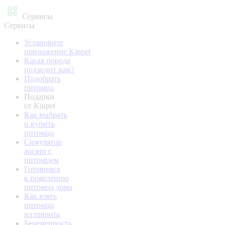
Сервисы
Сервисы
Установите
приложение Kinpet
Какая порода
подходит вам?
Подобрать
питомца
Подарки
от Kinpet
Как выбрать
и купить
питомца
Симулятор
жизни с
питомцем
Готовимся
к появлению
питомца дома
Как взять
питомца
из приюта
Беременность