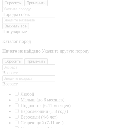
Сбросить
Применить
Породы собак
Выбрать все
Популярные
Каталог пород
Ничего не найдено
Укажите другую породу
Сбросить
Применить
Возраст
Возраст
Любой
Малыш (до 6 месяцев)
Подросток (6-11 месяцев)
Взрослеющий (1-3 года)
Взрослый (4-6 лет)
Стареющий (7-11 лет)