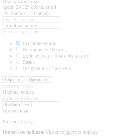
Поиск животных
среди 20 329 объявлений
Кошки
Собаки
Тип объявления
Все объявления
На продажу / Купить
Добрые руки / Взять бесплатно
Вязка
Потерялись / Найдены
Сбросить
Применить
Породы кошек
Выбрать все
Популярные
Каталог пород
Ничего не найдено
Укажите другую породу