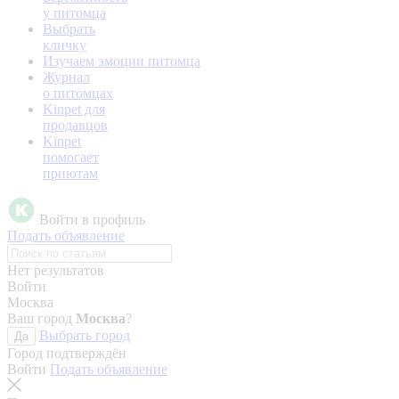
у питомца
Выбрать
кличку
Изучаем эмоции питомца
Журнал
о питомцах
Kinpet для
продавцов
Kinpet
помогает
приютам
Войти в профиль
Подать объявление
Нет результатов
Войти
Москва
Ваш город
Москва
?
Выбрать город
Да
Город подтверждён
Войти
Подать объявление