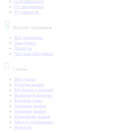
Потерявшиеся
От заводчиков
Из приютов
Каталог продавцов
Все продавцы
Заводчики
Приюты
Частные продавцы
Статьи
Все статьи
Породы кошек
Мечтаете о котенке
Выбираем котенка
Котенок дома
Здоровье кошек
Питание кошек
Поведение кошек
Уход и содержание
Новости