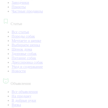
Заводчики
Приюты
Частные продавцы
Статьи
Все статьи
Породы собак
Мечтаете о щенке
Выбираем щенка
Щенок дома
Здоровье собак
Питание собак
Дрессировка собак
Уход и содержание
Новости
Объявления
Все объявления
На продажу
В добрые руки
Вязка