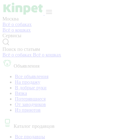
Москва
Всё о собаках
Всё о кошках
Сервисы
Поиск по статьям
Всё о собаках
Всё о кошках
Объявления
Все объявления
На продажу
В добрые руки
Вязка
Потерявшиеся
От заводчиков
Из приютов
Каталог продавцов
Все продавцы