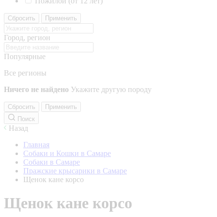
Пожилой (от 12 лет)
Сбросить
Применить
Город, регион
Популярные
Все регионы
Ничего не найдено
Укажите другую породу
Сбросить
Применить
Поиск
Назад
Главная
Собаки и Кошки в Самаре
Собаки в Самаре
Пражские крысарики в Самаре
Щенок кане корсо
Щенок кане корсо