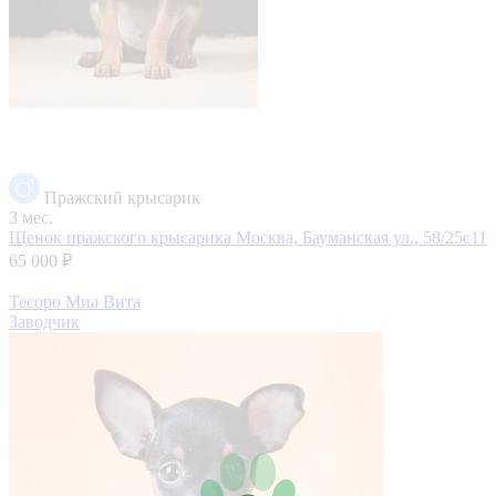
Пражский крысарик
3 мес.
Щенок пражского крысарика
Москва, Бауманская ул., 58/25с11
65 000 ₽
Тесоро Миа Вита
Заводчик