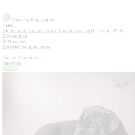
Пражский крысарик
4 мес.
Щенок кане корсо
Самара, 6-я просека, 149
Сегодня, 09:28
Договорная
Подарок
Документы проверены
Оксана Степанова
Заводчик