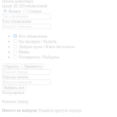
Поиск животных
среди 20 329 объявлений
Кошки
Собаки
Тип объявления
Все объявления
На продажу / Купить
Добрые руки / Взять бесплатно
Вязка
Потерялись / Найдены
Сбросить
Применить
Породы кошек
Выбрать все
Популярные
Каталог пород
Ничего не найдено
Укажите другую породу