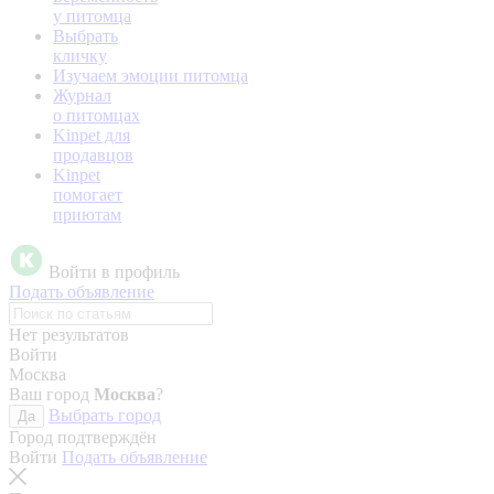
у питомца
Выбрать
кличку
Изучаем эмоции питомца
Журнал
о питомцах
Kinpet для
продавцов
Kinpet
помогает
приютам
Войти в профиль
Подать объявление
Нет результатов
Войти
Москва
Ваш город
Москва
?
Выбрать город
Да
Город подтверждён
Войти
Подать объявление