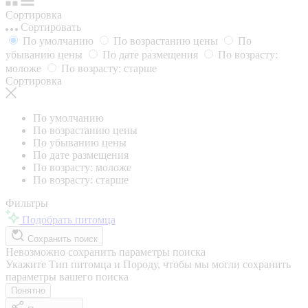
Сортировка
Сортировать
По умолчанию
По возрастанию цены
По
убыванию цены
По дате размещения
По возрасту:
моложе
По возрасту: старше
Сортировка
По умолчанию
По возрастанию цены
По убыванию цены
По дате размещения
По возрасту: моложе
По возрасту: старше
Фильтры
Подобрать питомца
Сохранить поиск
Невозможно сохранить параметры поиска
Укажите Тип питомца и Породу, чтобы мы могли сохранить
параметры вашего поиска
Понятно