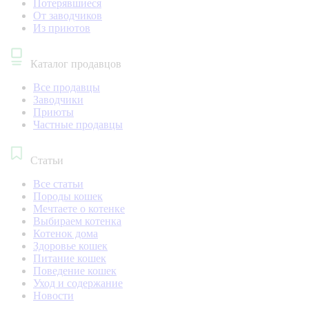
Потерявшиеся
От заводчиков
Из приютов
Каталог продавцов
Все продавцы
Заводчики
Приюты
Частные продавцы
Статьи
Все статьи
Породы кошек
Мечтаете о котенке
Выбираем котенка
Котенок дома
Здоровье кошек
Питание кошек
Поведение кошек
Уход и содержание
Новости