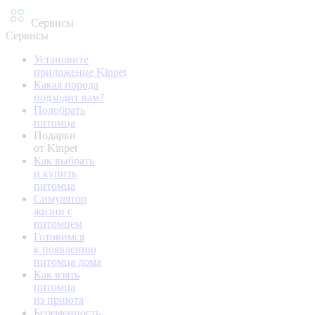
Сервисы
Сервисы
Установите
приложение Kinpet
Какая порода
подходит вам?
Подобрать
питомца
Подарки
от Kinpet
Как выбрать
и купить
питомца
Симулятор
жизни с
питомцем
Готовимся
к появлению
питомца дома
Как взять
питомца
из приюта
Беременность