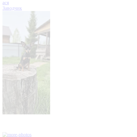
ася
Заводчик