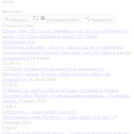
цены
Включить
Фильтры
Сохранить поиск
Поделиться
Статьи по теме
Щенок дома
282 статьи
Здоровье собак
281 статья
Мечтаете о
щенке
153 статьи
Выбираем щенка
119 статей
Посмотреть все
Уход и содержание
Гриндер для собак – что это такое и как им
пользоваться
16 января
23 497
0
Мечтаете о щенке
Почему собака породы самоед так
называется?
31 июля 2024
8 250
0
Питание собак
Можно ли давать собакам яблоки – сушеные и
свежие
22 марта 2025
7 446
1
Дрессировка собак
Питбули — злые собаки или нет?
29
сентября 2024
6 243
0