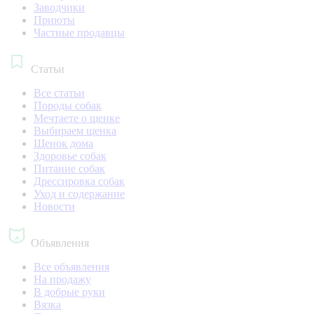
Заводчики
Приюты
Частные продавцы
Статьи
Все статьи
Породы собак
Мечтаете о щенке
Выбираем щенка
Щенок дома
Здоровье собак
Питание собак
Дрессировка собак
Уход и содержание
Новости
Объявления
Все объявления
На продажу
В добрые руки
Вязка