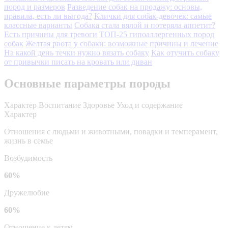
пород и размеров
Разведение собак на продажу: основы,
правила, есть ли выгода?
Клички для собак-девочек: самые
классные варианты
Собака стала вялой и потеряла аппетит?
Есть причины для тревоги
ТОП-25 гипоаллергенных пород
собак
Желтая рвота у собаки: возможные причины и лечение
На какой день течки нужно вязать собаку
Как отучить собаку
от привычки писать на кровать или диван
Основные параметры породы
Характер
Воспитание
Здоровье
Уход и содержание
Характер
Отношения с людьми и животными, повадки и темперамент,
жизнь в семье
Возбудимость
60%
Дружелюбие
60%
Отношение к детям