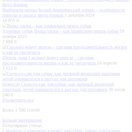
Выбираем щенка
Белый йоркширский терьер – особенности
породы и окраса, фото йорков
1 декабря 2024
10 855
0
Здоровье собак
Вязка хаски – как правильно вязать собак
18
ноября 2025
2 888
0
Щенок дома
Сколько живут мопсы – средняя
продолжительность жизни и как ее увеличить
24 апреля
1 622
0
Новости
Сити-го-сан для собак: как древний японский
праздник детей превратился в ритуал для питомцев
30 июля
240
0
Посмотреть все
Более 1 500 статей
Больше материалов
Популярные статьи
Смешные и красивые клички для собак: имена для разных