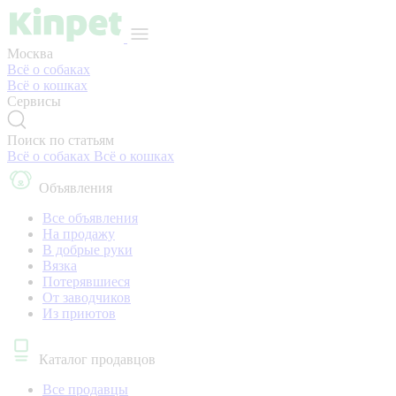
Москва
Всё о собаках
Всё о кошках
Сервисы
Поиск по статьям
Всё о собаках
Всё о кошках
Объявления
Все объявления
На продажу
В добрые руки
Вязка
Потерявшиеся
От заводчиков
Из приютов
Каталог продавцов
Все продавцы