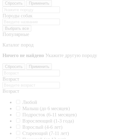
Сбросить
Применить
Породы собак
Выбрать все
Популярные
Каталог пород
Ничего не найдено
Укажите другую породу
Сбросить
Применить
Возраст
Возраст
Любой
Малыш (до 6 месяцев)
Подросток (6-11 месяцев)
Взрослеющий (1-3 года)
Взрослый (4-6 лет)
Стареющий (7-11 лет)