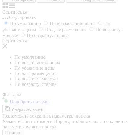
Сортировка
Сортировать
По умолчанию
По возрастанию цены
По
убыванию цены
По дате размещения
По возрасту:
моложе
По возрасту: старше
Сортировка
По умолчанию
По возрастанию цены
По убыванию цены
По дате размещения
По возрасту: моложе
По возрасту: старше
Фильтры
Подобрать питомца
Сохранить поиск
Невозможно сохранить параметры поиска
Укажите Тип питомца и Породу, чтобы мы могли сохранить
параметры вашего поиска
Понятно