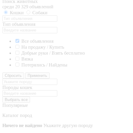
Поиск животных
среди 20 329 объявлений
Кошки
Собаки
Тип объявления
Все объявления
На продажу / Купить
Добрые руки / Взять бесплатно
Вязка
Потерялись / Найдены
Сбросить
Применить
Породы кошек
Выбрать все
Популярные
Каталог пород
Ничего не найдено
Укажите другую породу