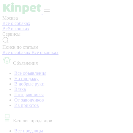
Москва
Всё о собаках
Всё о кошках
Сервисы
Поиск по статьям
Всё о собаках
Всё о кошках
Объявления
Все объявления
На продажу
В добрые руки
Вязка
Потерявшиеся
От заводчиков
Из приютов
Каталог продавцов
Все продавцы