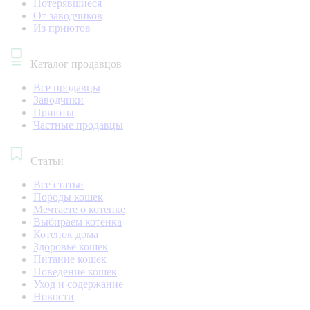
Потерявшиеся
От заводчиков
Из приютов
Каталог продавцов
Все продавцы
Заводчики
Приюты
Частные продавцы
Статьи
Все статьи
Породы кошек
Мечтаете о котенке
Выбираем котенка
Котенок дома
Здоровье кошек
Питание кошек
Поведение кошек
Уход и содержание
Новости