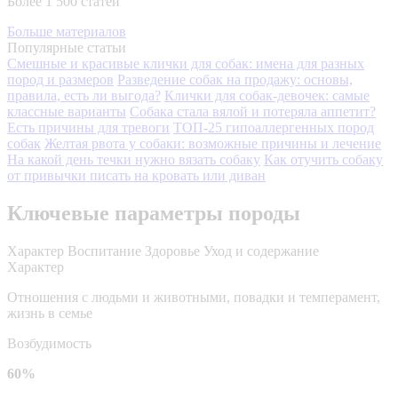
Более 1 500 статей
Больше материалов
Популярные статьи
Смешные и красивые клички для собак: имена для разных
пород и размеров
Разведение собак на продажу: основы,
правила, есть ли выгода?
Клички для собак-девочек: самые
классные варианты
Собака стала вялой и потеряла аппетит?
Есть причины для тревоги
ТОП-25 гипоаллергенных пород
собак
Желтая рвота у собаки: возможные причины и лечение
На какой день течки нужно вязать собаку
Как отучить собаку
от привычки писать на кровать или диван
Ключевые параметры породы
Характер
Воспитание
Здоровье
Уход и содержание
Характер
Отношения с людьми и животными, повадки и темперамент,
жизнь в семье
Возбудимость
60%