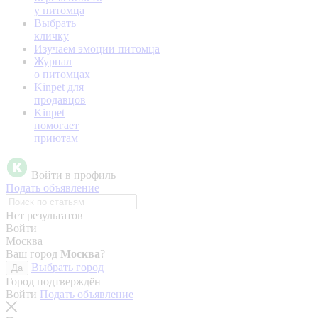
у питомца
Выбрать
кличку
Изучаем эмоции питомца
Журнал
о питомцах
Kinpet для
продавцов
Kinpet
помогает
приютам
Войти в профиль
Подать объявление
Нет результатов
Войти
Москва
Ваш город
Москва
?
Выбрать город
Да
Город подтверждён
Войти
Подать объявление