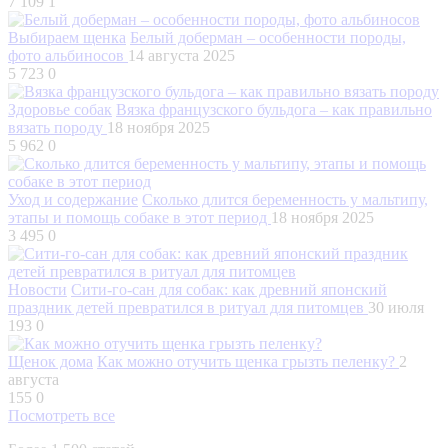
7 109
1
Выбираем щенка
Белый доберман – особенности породы,
фото альбиносов
14 августа 2025
5 723
0
Здоровье собак
Вязка французского бульдога – как правильно
вязать породу
18 ноября 2025
5 962
0
Уход и содержание
Сколько длится беременность у мальтипу,
этапы и помощь собаке в этот период
18 ноября 2025
3 495
0
Новости
Сити-го-сан для собак: как древний японский
праздник детей превратился в ритуал для питомцев
30 июля
193
0
Щенок дома
Как можно отучить щенка грызть пеленку?
2
августа
155
0
Посмотреть все