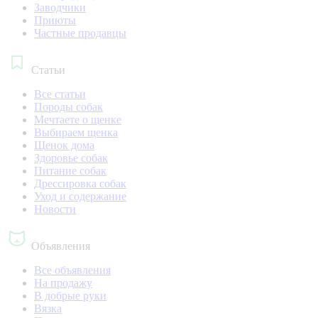
Заводчики
Приюты
Частные продавцы
Статьи
Все статьи
Породы собак
Мечтаете о щенке
Выбираем щенка
Щенок дома
Здоровье собак
Питание собак
Дрессировка собак
Уход и содержание
Новости
Объявления
Все объявления
На продажу
В добрые руки
Вязка