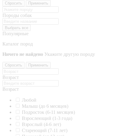
Сбросить
Применить
Породы собак
Выбрать все
Популярные
Каталог пород
Ничего не найдено
Укажите другую породу
Сбросить
Применить
Возраст
Возраст
Любой
Малыш (до 6 месяцев)
Подросток (6-11 месяцев)
Взрослеющий (1-3 года)
Взрослый (4-6 лет)
Стареющий (7-11 лет)