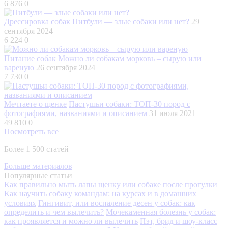
6 876
0
Дрессировка собак
Питбули — злые собаки или нет?
29
сентября 2024
6 224
0
Питание собак
Можно ли собакам морковь – сырую или
вареную
26 сентября 2024
7 730
0
Мечтаете о щенке
Пастушьи собаки: ТОП-30 пород с
фотографиями, названиями и описанием
31 июля 2021
49 810
0
Посмотреть все
Более 1 500 статей
Больше материалов
Популярные статьи
Как правильно мыть лапы щенку или собаке после прогулки
Как научить собаку командам: на курсах и в домашних
условиях
Гингивит, или воспаление десен у собак: как
определить и чем вылечить?
Мочекаменная болезнь у собак:
как проявляется и можно ли вылечить
Пэт, брид и шоу-класс