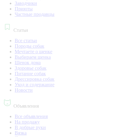
Заводчики
Приюты
Частные продавцы
Статьи
Все статьи
Породы собак
Мечтаете о щенке
Выбираем щенка
Щенок дома
Здоровье собак
Питание собак
Дрессировка собак
Уход и содержание
Новости
Объявления
Все объявления
На продажу
В добрые руки
Вязка