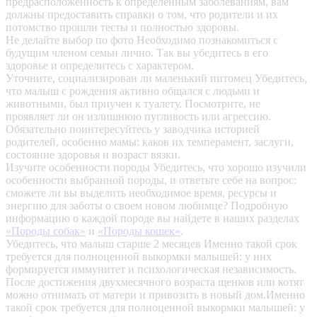
предрасположенность к определенным заболеваниям, вам
должны предоставить справки о том, что родители и их
потомство прошли тесты и полностью здоровы.
Не делайте выбор по фото
Необходимо познакомиться с
будущим членом семьи лично. Так вы убедитесь в его
здоровье и определитесь с характером.
Уточните, социализирован ли маленький питомец
Убедитесь,
что малыш с рождения активно общался с людьми и
животными, был приучен к туалету. Посмотрите, не
проявляет ли он излишнюю пугливость или агрессию.
Обязательно поинтересуйтесь у заводчика историей
родителей, особенно мамы: каков их темперамент, заслуги,
состояние здоровья и возраст вязки.
Изучите особенности породы
Убедитесь, что хорошо изучили
особенности выбранной породы, и ответьте себе на вопрос:
сможете ли вы выделить необходимое время, ресурсы и
энергию для заботы о своем новом любимце? Подробную
информацию о каждой породе вы найдете в наших разделах
«Породы собак»
и
«Породы кошек»
.
Убедитесь, что малыш старше 2 месяцев
Именно такой срок
требуется для полноценной выкормки малышей: у них
формируется иммунитет и психологическая независимость.
После достижения двухмесячного возраста щенков или котят
можно отнимать от матери и привозить в новый дом.Именно
такой срок требуется для полноценной выкормки малышей: у