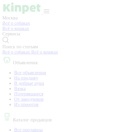
Москва
Всё о собаках
Всё о кошках
Сервисы
Поиск по статьям
Всё о собаках
Всё о кошках
Объявления
Все объявления
На продажу
В добрые руки
Вязка
Потерявшиеся
От заводчиков
Из приютов
Каталог продавцов
Все продавцы