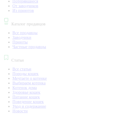
Потерявшиеся
От заводчиков
Из приютов
Каталог продавцов
Все продавцы
Заводчики
Приюты
Частные продавцы
Статьи
Все статьи
Породы кошек
Мечтаете о котенке
Выбираем котенка
Котенок дома
Здоровье кошек
Питание кошек
Поведение кошек
Уход и содержание
Новости