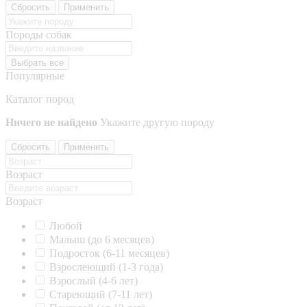
Сбросить
Применить
Породы собак
Выбрать все
Популярные
Каталог пород
Ничего не найдено
Укажите другую породу
Сбросить
Применить
Возраст
Возраст
Любой
Малыш (до 6 месяцев)
Подросток (6-11 месяцев)
Взрослеющий (1-3 года)
Взрослый (4-6 лет)
Стареющий (7-11 лет)