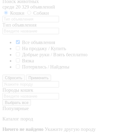
Поиск животных
среди 20 329 объявлений
Кошки
Собаки
Тип объявления
Все объявления
На продажу / Купить
Добрые руки / Взять бесплатно
Вязка
Потерялись / Найдены
Сбросить
Применить
Породы кошек
Выбрать все
Популярные
Каталог пород
Ничего не найдено
Укажите другую породу