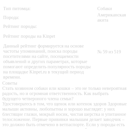
Тип питомца:
Собаки
Американская
Порода:
акита
Рейтинг породы:
Рейтинг породы на Kinpet
Данный рейтинг формируется на основе
частоты упоминаний, поиска породы
№ 59 из 519
посетителями на сайте, посещаемости
объявлений и других параметрах, которые
помогают определить популярность породы
на площадке Kinpet.ru в текущий период
времени.
Советы
Стать хозяином собаки или кошки – это не только невероятная
радость, но и огромная ответственность. Как выбрать
будущего четвероного члена семьи?
Удостоверьтесь в том, что щенок или котенок здоров
Здоровые
малыши активны, любопытны и хорошо выглядят: у них
блестящие глазки, мокрый носик, чистая шерстка и упитанное
телосложение. Первые прививки малышам делает заводчик –
это должно быть отмечено в ветпаспорте. Если у породы есть