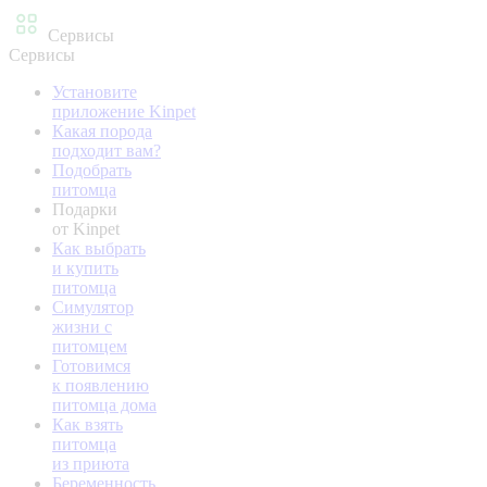
Сервисы
Сервисы
Установите
приложение Kinpet
Какая порода
подходит вам?
Подобрать
питомца
Подарки
от Kinpet
Как выбрать
и купить
питомца
Симулятор
жизни с
питомцем
Готовимся
к появлению
питомца дома
Как взять
питомца
из приюта
Беременность