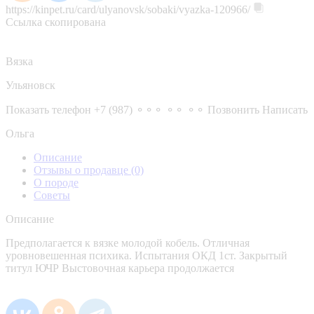
https://kinpet.ru/card/ulyanovsk/sobaki/vyazka-120966/
Ссылка скопирована
Вязка
Ульяновск
Показать телефон
+7 (987) ⚬⚬⚬ ⚬⚬ ⚬⚬
Позвонить
Написать
Ольга
Описание
Отзывы о продавце
(0)
О породе
Советы
Описание
Предполагается к вязке молодой кобель. Отличная
уровновешенная психика. Испытания ОКД 1ст. Закрытый
титул ЮЧР Выстовочная карьера продолжается