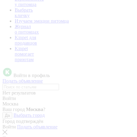
у питомца
Выбрать
кличку
Изучаем эмоции питомца
Журнал
о питомцах
Kinpet для
продавцов
Kinpet
помогает
приютам
Войти в профиль
Подать объявление
Нет результатов
Войти
Москва
Ваш город
Москва
?
Выбрать город
Да
Город подтверждён
Войти
Подать объявление