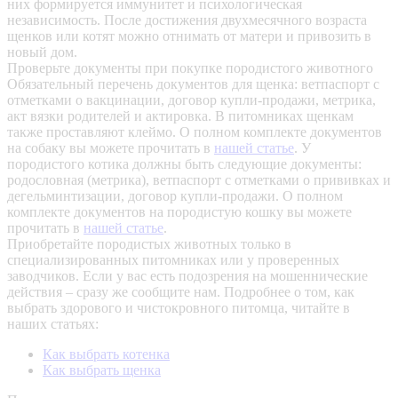
них формируется иммунитет и психологическая
независимость. После достижения двухмесячного возраста
щенков или котят можно отнимать от матери и привозить в
новый дом.
Проверьте документы при покупке породистого животного
Обязательный перечень документов для щенка: ветпаспорт с
отметками о вакцинации, договор купли-продажи, метрика,
акт вязки родителей и актировка. В питомниках щенкам
также проставляют клеймо. О полном комплекте документов
на собаку вы можете прочитать в
нашей статье
.
У
породистого котика должны быть следующие документы:
родословная (метрика), ветпаспорт с отметками о прививках и
дегельминтизации, договор купли-продажи. О полном
комплекте документов на породистую кошку вы можете
прочитать в
нашей статье
.
Приобретайте породистых животных только в
специализированных питомниках или у проверенных
заводчиков. Если у вас есть подозрения на мошеннические
действия – сразу же сообщите нам.
Подробнее о том, как
выбрать здорового и чистокровного питомца, читайте в
наших статьях:
Как выбрать котенка
Как выбрать щенка