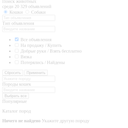
Поиск животных
среди 20 329 объявлений
Кошки
Собаки
Тип объявления
Все объявления
На продажу / Купить
Добрые руки / Взять бесплатно
Вязка
Потерялись / Найдены
Сбросить
Применить
Породы кошек
Выбрать все
Популярные
Каталог пород
Ничего не найдено
Укажите другую породу