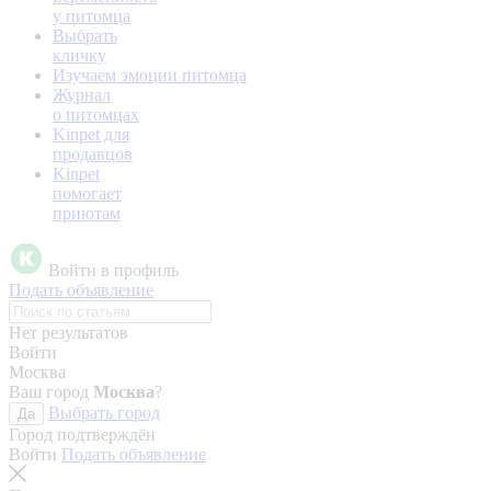
у питомца
Выбрать
кличку
Изучаем эмоции питомца
Журнал
о питомцах
Kinpet для
продавцов
Kinpet
помогает
приютам
Войти в профиль
Подать объявление
Нет результатов
Войти
Москва
Ваш город
Москва
?
Выбрать город
Да
Город подтверждён
Войти
Подать объявление