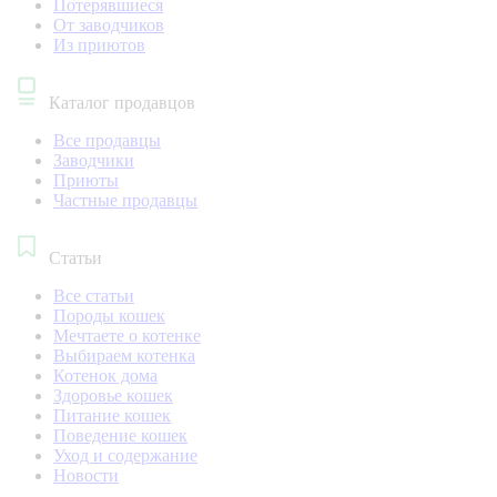
Потерявшиеся
От заводчиков
Из приютов
Каталог продавцов
Все продавцы
Заводчики
Приюты
Частные продавцы
Статьи
Все статьи
Породы кошек
Мечтаете о котенке
Выбираем котенка
Котенок дома
Здоровье кошек
Питание кошек
Поведение кошек
Уход и содержание
Новости