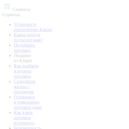
Сервисы
Сервисы
Установите
приложение Kinpet
Какая порода
подходит вам?
Подобрать
питомца
Подарки
от Kinpet
Как выбрать
и купить
питомца
Симулятор
жизни с
питомцем
Готовимся
к появлению
питомца дома
Как взять
питомца
из приюта
Беременность