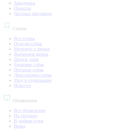
Заводчики
Приюты
Частные продавцы
Статьи
Все статьи
Породы собак
Мечтаете о щенке
Выбираем щенка
Щенок дома
Здоровье собак
Питание собак
Дрессировка собак
Уход и содержание
Новости
Объявления
Все объявления
На продажу
В добрые руки
Вязка