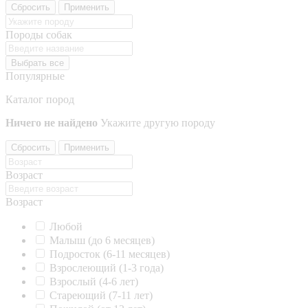
Сбросить
Применить
Породы собак
Выбрать все
Популярные
Каталог пород
Ничего не найдено
Укажите другую породу
Сбросить
Применить
Возраст
Возраст
Любой
Малыш (до 6 месяцев)
Подросток (6-11 месяцев)
Взрослеющий (1-3 года)
Взрослый (4-6 лет)
Стареющий (7-11 лет)