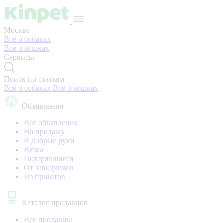
Москва
Всё о собаках
Всё о кошках
Сервисы
Поиск по статьям
Всё о собаках
Всё о кошках
Объявления
Все объявления
На продажу
В добрые руки
Вязка
Потерявшиеся
От заводчиков
Из приютов
Каталог продавцов
Все продавцы