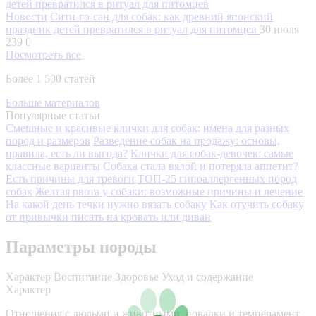
Новости
Сити-го-сан для собак: как древний японский
праздник детей превратился в ритуал для питомцев
30 июля
239
0
Посмотреть все
Более 1 500 статей
Больше материалов
Популярные статьи
Смешные и красивые клички для собак: имена для разных
пород и размеров
Разведение собак на продажу: основы,
правила, есть ли выгода?
Клички для собак-девочек: самые
классные варианты
Собака стала вялой и потеряла аппетит?
Есть причины для тревоги
ТОП-25 гипоаллергенных пород
собак
Желтая рвота у собаки: возможные причины и лечение
На какой день течки нужно вязать собаку
Как отучить собаку
от привычки писать на кровать или диван
Параметры породы
Характер
Воспитание
Здоровье
Уход и содержание
Характер
Отношения с людьми и животными, повадки и темперамент,