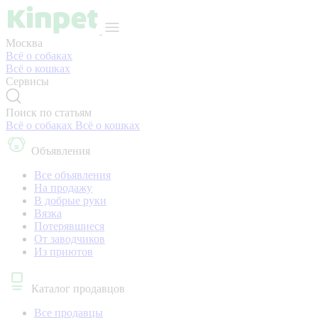
Москва
Всё о собаках
Всё о кошках
Сервисы
Поиск по статьям
Всё о собаках
Всё о кошках
Объявления
Все объявления
На продажу
В добрые руки
Вязка
Потерявшиеся
От заводчиков
Из приютов
Каталог продавцов
Все продавцы