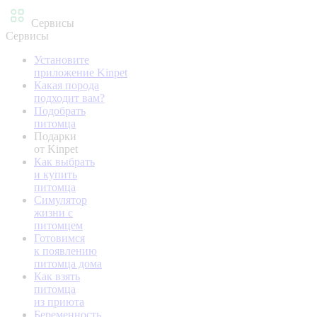
Сервисы
Сервисы
Установите
приложение Kinpet
Какая порода
подходит вам?
Подобрать
питомца
Подарки
от Kinpet
Как выбрать
и купить
питомца
Симулятор
жизни с
питомцем
Готовимся
к появлению
питомца дома
Как взять
питомца
из приюта
Беременность