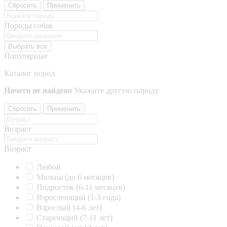
Сбросить
Применить
Породы собак
Выбрать все
Популярные
Каталог пород
Ничего не найдено
Укажите другую породу
Сбросить
Применить
Возраст
Возраст
Любой
Малыш (до 6 месяцев)
Подросток (6-11 месяцев)
Взрослеющий (1-3 года)
Взрослый (4-6 лет)
Стареющий (7-11 лет)