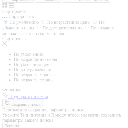
Сортировка
Сортировать
По умолчанию
По возрастанию цены
По
убыванию цены
По дате размещения
По возрасту:
моложе
По возрасту: старше
Сортировка
По умолчанию
По возрастанию цены
По убыванию цены
По дате размещения
По возрасту: моложе
По возрасту: старше
Фильтры
Подобрать питомца
Сохранить поиск
Невозможно сохранить параметры поиска
Укажите Тип питомца и Породу, чтобы мы могли сохранить
параметры вашего поиска
Понятно