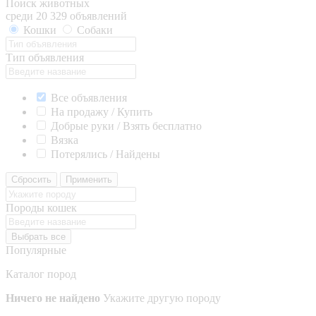
Поиск животных
среди 20 329 объявлений
Кошки
Собаки
Тип объявления
Все объявления
На продажу / Купить
Добрые руки / Взять бесплатно
Вязка
Потерялись / Найдены
Сбросить
Применить
Породы кошек
Выбрать все
Популярные
Каталог пород
Ничего не найдено
Укажите другую породу