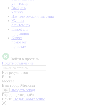
у питомца
Выбрать
кличку
Изучаем эмоции питомца
Журнал
о питомцах
Kinpet для
продавцов
Kinpet
помогает
приютам
Войти в профиль
Подать объявление
Нет результатов
Войти
Москва
Ваш город
Москва
?
Выбрать город
Да
Город подтверждён
Войти
Подать объявление