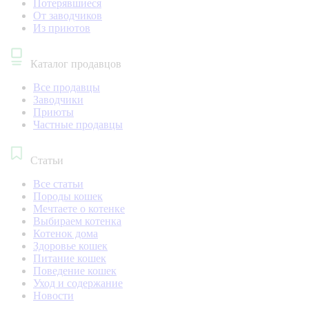
Потерявшиеся
От заводчиков
Из приютов
Каталог продавцов
Все продавцы
Заводчики
Приюты
Частные продавцы
Статьи
Все статьи
Породы кошек
Мечтаете о котенке
Выбираем котенка
Котенок дома
Здоровье кошек
Питание кошек
Поведение кошек
Уход и содержание
Новости