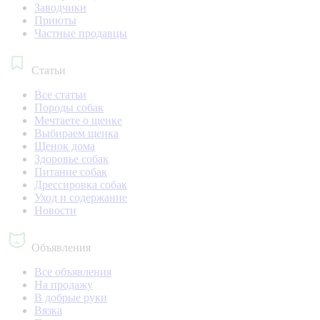
Заводчики
Приюты
Частные продавцы
Статьи
Все статьи
Породы собак
Мечтаете о щенке
Выбираем щенка
Щенок дома
Здоровье собак
Питание собак
Дрессировка собак
Уход и содержание
Новости
Объявления
Все объявления
На продажу
В добрые руки
Вязка