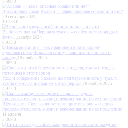
5 680
0
Дрессировка собак
Алабаи — злые, опасные собаки или нет?
29 сентября 2024
10 133
0
Выбираем щенка
Черная чихуахуа – особенности породы и
фото
1 декабря 2024
6 915
0
Здоровье собак
Вязка акита-ину – как правильно вязать
породу
18 ноября 2025
2 885
0
Уход и содержание
Сколько длится беременность у пуделя,
этапы и уход за питомцем в этот период
18 ноября 2025
4 977
0
Щенок дома
Сколько живут немецкие овчарки – средняя
продолжительность жизни и рекомендации по ее продлению
11 апреля
2 269
0