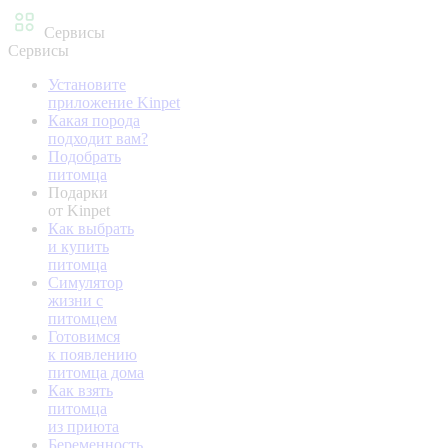
Сервисы
Сервисы
Установите
приложение Kinpet
Какая порода
подходит вам?
Подобрать
питомца
Подарки
от Kinpet
Как выбрать
и купить
питомца
Симулятор
жизни с
питомцем
Готовимся
к появлению
питомца дома
Как взять
питомца
из приюта
Беременность