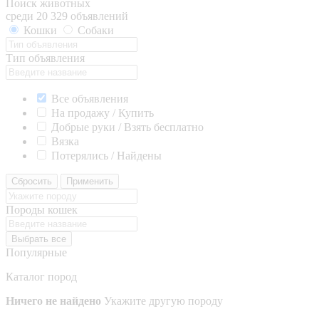
Поиск животных
среди 20 329 объявлений
Кошки
Собаки
Тип объявления
Все объявления
На продажу / Купить
Добрые руки / Взять бесплатно
Вязка
Потерялись / Найдены
Сбросить
Применить
Породы кошек
Выбрать все
Популярные
Каталог пород
Ничего не найдено
Укажите другую породу