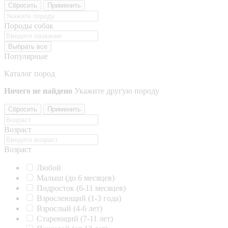
Сбросить
Применить
Породы собак
Выбрать все
Популярные
Каталог пород
Ничего не найдено
Укажите другую породу
Сбросить
Применить
Возраст
Возраст
Любой
Малыш (до 6 месяцев)
Подросток (6-11 месяцев)
Взрослеющий (1-3 года)
Взрослый (4-6 лет)
Стареющий (7-11 лет)