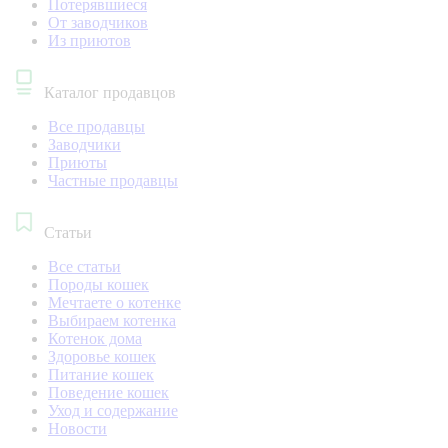
Потерявшиеся
От заводчиков
Из приютов
Каталог продавцов
Все продавцы
Заводчики
Приюты
Частные продавцы
Статьи
Все статьи
Породы кошек
Мечтаете о котенке
Выбираем котенка
Котенок дома
Здоровье кошек
Питание кошек
Поведение кошек
Уход и содержание
Новости