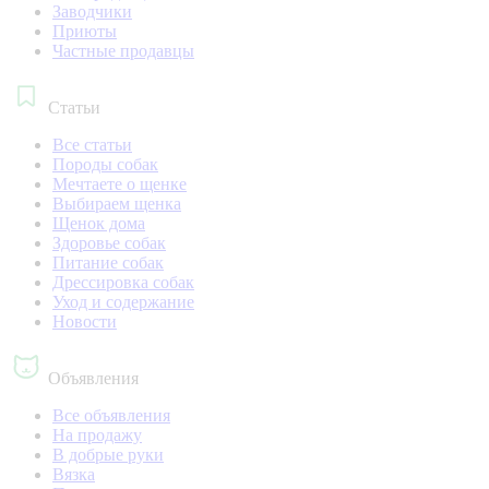
Заводчики
Приюты
Частные продавцы
Статьи
Все статьи
Породы собак
Мечтаете о щенке
Выбираем щенка
Щенок дома
Здоровье собак
Питание собак
Дрессировка собак
Уход и содержание
Новости
Объявления
Все объявления
На продажу
В добрые руки
Вязка