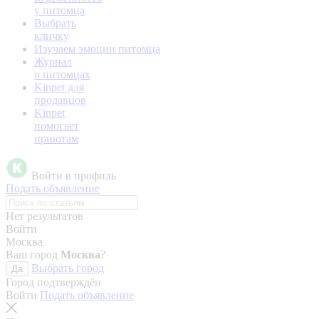
у питомца
Выбрать
кличку
Изучаем эмоции питомца
Журнал
о питомцах
Kinpet для
продавцов
Kinpet
помогает
приютам
Войти в профиль
Подать объявление
Нет результатов
Войти
Москва
Ваш город
Москва
?
Выбрать город
Да
Город подтверждён
Войти
Подать объявление