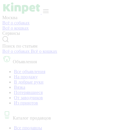
Москва
Всё о собаках
Всё о кошках
Сервисы
Поиск по статьям
Всё о собаках
Всё о кошках
Объявления
Все объявления
На продажу
В добрые руки
Вязка
Потерявшиеся
От заводчиков
Из приютов
Каталог продавцов
Все продавцы