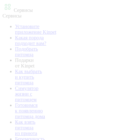
Сервисы
Сервисы
Установите
приложение Kinpet
Какая порода
подходит вам?
Подобрать
питомца
Подарки
от Kinpet
Как выбрать
и купить
питомца
Симулятор
жизни с
питомцем
Готовимся
к появлению
питомца дома
Как взять
питомца
из приюта
Беременность