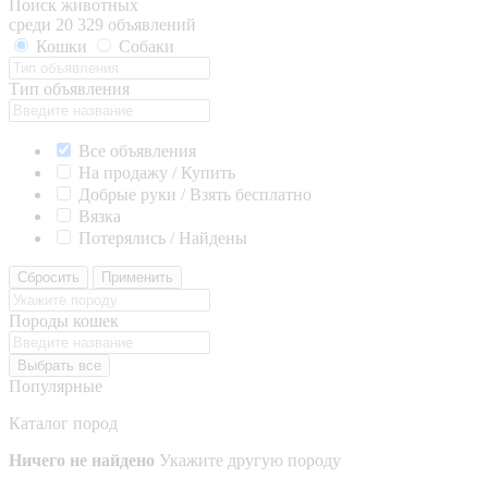
Поиск животных
среди 20 329 объявлений
Кошки
Собаки
Тип объявления
Все объявления
На продажу / Купить
Добрые руки / Взять бесплатно
Вязка
Потерялись / Найдены
Сбросить
Применить
Породы кошек
Выбрать все
Популярные
Каталог пород
Ничего не найдено
Укажите другую породу