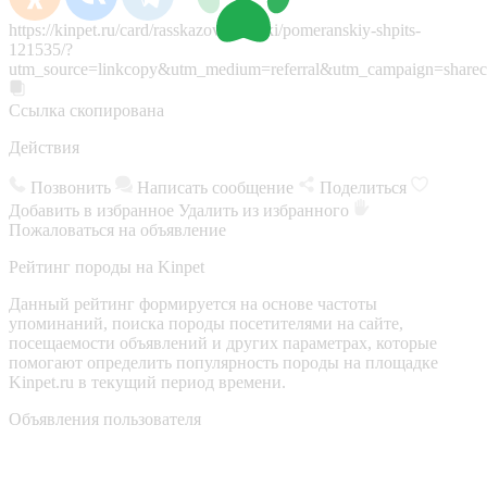
https://kinpet.ru/card/rasskazovo/sobaki/pomeranskiy-shpits-
121535/?
utm_source=linkcopy&utm_medium=referral&utm_campaign=sharec
Ссылка скопирована
Действия
Позвонить
Написать сообщение
Поделиться
Добавить в избранное
Удалить из избранного
Пожаловаться на объявление
Рейтинг породы на Kinpet
Данный рейтинг формируется на основе частоты
упоминаний, поиска породы посетителями на сайте,
посещаемости объявлений и других параметрах, которые
помогают определить популярность породы на площадке
Kinpet.ru в текущий период времени.
Объявления пользователя