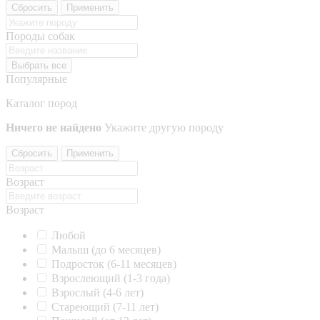
Сбросить
Применить
Породы собак
Выбрать все
Популярные
Каталог пород
Ничего не найдено
Укажите другую породу
Сбросить
Применить
Возраст
Возраст
Любой
Малыш (до 6 месяцев)
Подросток (6-11 месяцев)
Взрослеющий (1-3 года)
Взрослый (4-6 лет)
Стареющий (7-11 лет)