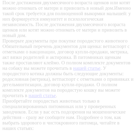
После достижения двухмесячного возраста щенков или котят
можно отнимать от матери и привозить в новый дом.Именно
такой срок требуется для полноценной выкормки малышей: у
них формируется иммунитет и психологическая
независимость. После достижения двухмесячного возраста
щенков или котят можно отнимать от матери и привозить в
новый дом.
Проверьте документы при покупке породистого животного
Обязательный перечень документов для щенка: ветпаспорт с
отметками о вакцинации, договор купли-продажи, метрика,
акт вязки родителей и актировка. В питомниках щенкам
также проставляют клеймо. О полном комплекте документов
на собаку вы можете прочитать в
нашей статье
.
У
породистого котика должны быть следующие документы:
родословная (метрика), ветпаспорт с отметками о прививках и
дегельминтизации, договор купли-продажи. О полном
комплекте документов на породистую кошку вы можете
прочитать в
нашей статье
.
Приобретайте породистых животных только в
специализированных питомниках или у проверенных
заводчиков. Если у вас есть подозрения на мошеннические
действия – сразу же сообщите нам.
Подробнее о том, как
выбрать здорового и чистокровного питомца, читайте в
наших статьях: