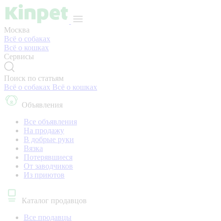
Москва
Всё о собаках
Всё о кошках
Сервисы
Поиск по статьям
Всё о собаках
Всё о кошках
Объявления
Все объявления
На продажу
В добрые руки
Вязка
Потерявшиеся
От заводчиков
Из приютов
Каталог продавцов
Все продавцы