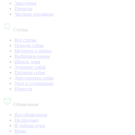
Заводчики
Приюты
Частные продавцы
Статьи
Все статьи
Породы собак
Мечтаете о щенке
Выбираем щенка
Щенок дома
Здоровье собак
Питание собак
Дрессировка собак
Уход и содержание
Новости
Объявления
Все объявления
На продажу
В добрые руки
Вязка