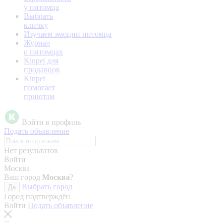
у питомца
Выбрать
кличку
Изучаем эмоции питомца
Журнал
о питомцах
Kinpet для
продавцов
Kinpet
помогает
приютам
Войти в профиль
Подать объявление
Нет результатов
Войти
Москва
Ваш город
Москва
?
Выбрать город
Да
Город подтверждён
Войти
Подать объявление