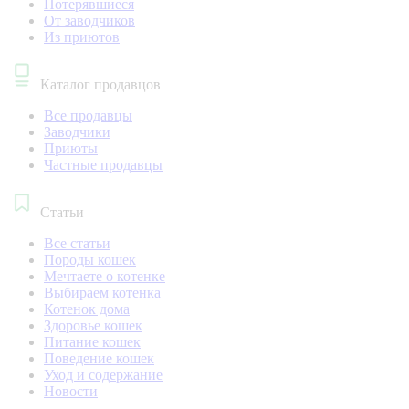
Потерявшиеся
От заводчиков
Из приютов
Каталог продавцов
Все продавцы
Заводчики
Приюты
Частные продавцы
Статьи
Все статьи
Породы кошек
Мечтаете о котенке
Выбираем котенка
Котенок дома
Здоровье кошек
Питание кошек
Поведение кошек
Уход и содержание
Новости