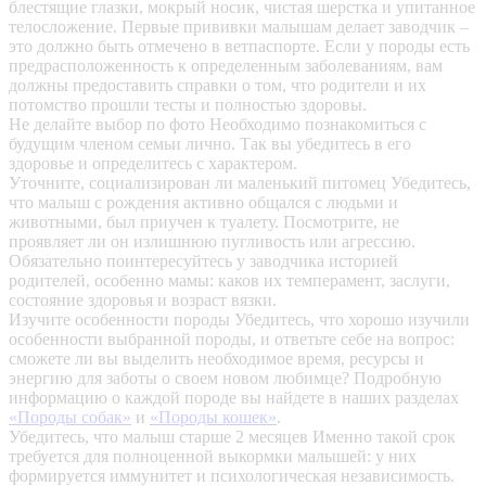
блестящие глазки, мокрый носик, чистая шерстка и упитанное
телосложение. Первые прививки малышам делает заводчик –
это должно быть отмечено в ветпаспорте. Если у породы есть
предрасположенность к определенным заболеваниям, вам
должны предоставить справки о том, что родители и их
потомство прошли тесты и полностью здоровы.
Не делайте выбор по фото
Необходимо познакомиться с
будущим членом семьи лично. Так вы убедитесь в его
здоровье и определитесь с характером.
Уточните, социализирован ли маленький питомец
Убедитесь,
что малыш с рождения активно общался с людьми и
животными, был приучен к туалету. Посмотрите, не
проявляет ли он излишнюю пугливость или агрессию.
Обязательно поинтересуйтесь у заводчика историей
родителей, особенно мамы: каков их темперамент, заслуги,
состояние здоровья и возраст вязки.
Изучите особенности породы
Убедитесь, что хорошо изучили
особенности выбранной породы, и ответьте себе на вопрос:
сможете ли вы выделить необходимое время, ресурсы и
энергию для заботы о своем новом любимце? Подробную
информацию о каждой породе вы найдете в наших разделах
«Породы собак»
и
«Породы кошек»
.
Убедитесь, что малыш старше 2 месяцев
Именно такой срок
требуется для полноценной выкормки малышей: у них
формируется иммунитет и психологическая независимость.