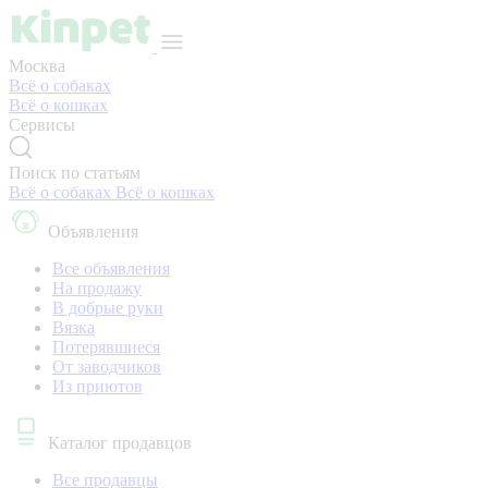
Москва
Всё о собаках
Всё о кошках
Сервисы
Поиск по статьям
Всё о собаках
Всё о кошках
Объявления
Все объявления
На продажу
В добрые руки
Вязка
Потерявшиеся
От заводчиков
Из приютов
Каталог продавцов
Все продавцы