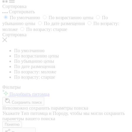
Сортировка
Сортировать
По умолчанию
По возрастанию цены
По
убыванию цены
По дате размещения
По возрасту:
моложе
По возрасту: старше
Сортировка
По умолчанию
По возрастанию цены
По убыванию цены
По дате размещения
По возрасту: моложе
По возрасту: старше
Фильтры
Подобрать питомца
Сохранить поиск
Невозможно сохранить параметры поиска
Укажите Тип питомца и Породу, чтобы мы могли сохранить
параметры вашего поиска
Понятно