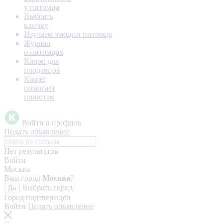
у питомца
Выбрать
кличку
Изучаем эмоции питомца
Журнал
о питомцах
Kinpet для
продавцов
Kinpet
помогает
приютам
Войти в профиль
Подать объявление
Нет результатов
Войти
Москва
Ваш город
Москва
?
Выбрать город
Да
Город подтверждён
Войти
Подать объявление