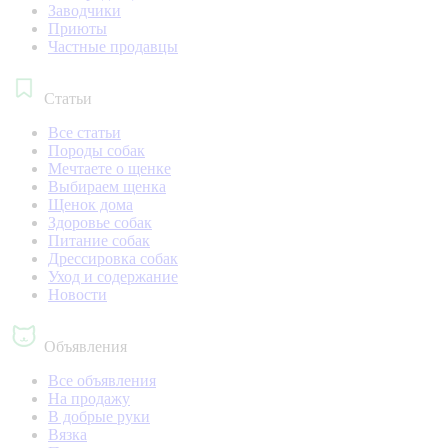
Заводчики
Приюты
Частные продавцы
Статьи
Все статьи
Породы собак
Мечтаете о щенке
Выбираем щенка
Щенок дома
Здоровье собак
Питание собак
Дрессировка собак
Уход и содержание
Новости
Объявления
Все объявления
На продажу
В добрые руки
Вязка