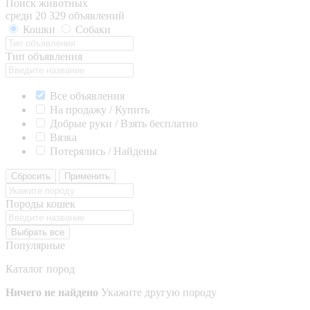
Поиск животных
среди 20 329 объявлений
Кошки
Собаки
Тип объявления
Все объявления
На продажу / Купить
Добрые руки / Взять бесплатно
Вязка
Потерялись / Найдены
Сбросить
Применить
Породы кошек
Выбрать все
Популярные
Каталог пород
Ничего не найдено
Укажите другую породу