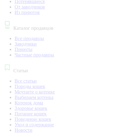
Потерявшиеся
От заводчиков
Из приютов
Каталог продавцов
Все продавцы
Заводчики
Приюты
Частные продавцы
Статьи
Все статьи
Породы кошек
Мечтаете о котенке
Выбираем котенка
Котенок дома
Здоровье кошек
Питание кошек
Поведение кошек
Уход и содержание
Новости