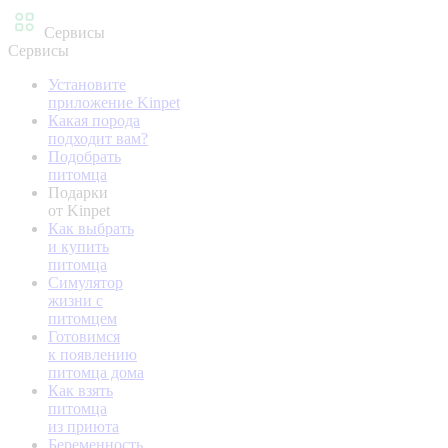
Сервисы
Сервисы
Установите
приложение Kinpet
Какая порода
подходит вам?
Подобрать
питомца
Подарки
от Kinpet
Как выбрать
и купить
питомца
Симулятор
жизни с
питомцем
Готовимся
к появлению
питомца дома
Как взять
питомца
из приюта
Беременность