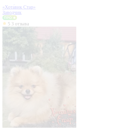
«Хота́вик Стар»
Заводчик
5
3 отзыва