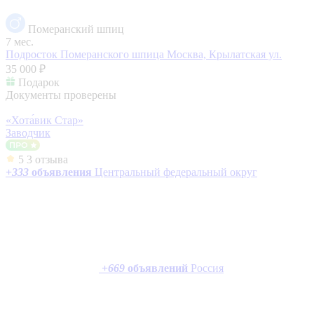
Померанский шпиц
7 мес.
Подросток Померанского шпица
Москва, Крылатская ул.
35 000 ₽
Подарок
Документы проверены
«Хота́вик Стар»
Заводчик
5
3 отзыва
+
333
объявления
Центральный федеральный округ
+
669
объявлений
Россия