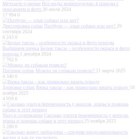
Мечтаете о щенке
Все виды зенненхундов: 4 породы с
описанием и фото
30 июля 2024
17 994
0
Дрессировка собак
Питбули — злые собаки или нет?
29
сентября 2024
6 243
0
Выбираем щенка
Белые таксы – особенности окраса и фото
породы
1 декабря 2024
7 702
0
Питание собак
Можно ли собакам помело?
21 марта 2025
4 340
0
Здоровье собак
Вязка таксы – как правильно вязать породу
18
ноября 2025
4 059
0
Уход и содержание
Сколько длится беременность у мопсов,
этапы и помощь собаке в этот период
25 ноября 2025
3 280
0