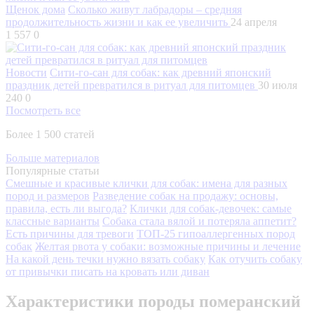
Щенок дома
Сколько живут лабрадоры – средняя
продолжительность жизни и как ее увеличить
24 апреля
1 557
0
Новости
Сити-го-сан для собак: как древний японский
праздник детей превратился в ритуал для питомцев
30 июля
240
0
Посмотреть все
Более 1 500 статей
Больше материалов
Популярные статьи
Смешные и красивые клички для собак: имена для разных
пород и размеров
Разведение собак на продажу: основы,
правила, есть ли выгода?
Клички для собак-девочек: самые
классные варианты
Собака стала вялой и потеряла аппетит?
Есть причины для тревоги
ТОП-25 гипоаллергенных пород
собак
Желтая рвота у собаки: возможные причины и лечение
На какой день течки нужно вязать собаку
Как отучить собаку
от привычки писать на кровать или диван
Характеристики породы померанский