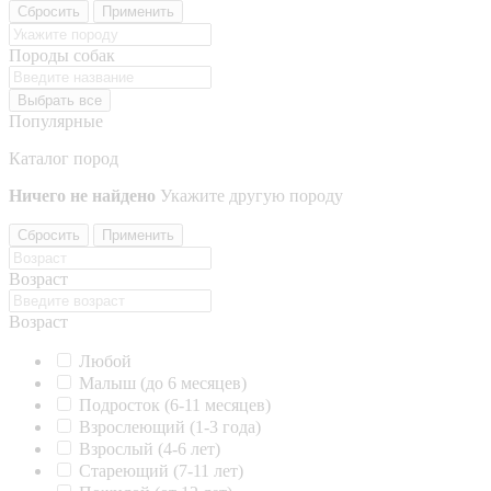
Сбросить
Применить
Породы собак
Выбрать все
Популярные
Каталог пород
Ничего не найдено
Укажите другую породу
Сбросить
Применить
Возраст
Возраст
Любой
Малыш (до 6 месяцев)
Подросток (6-11 месяцев)
Взрослеющий (1-3 года)
Взрослый (4-6 лет)
Стареющий (7-11 лет)