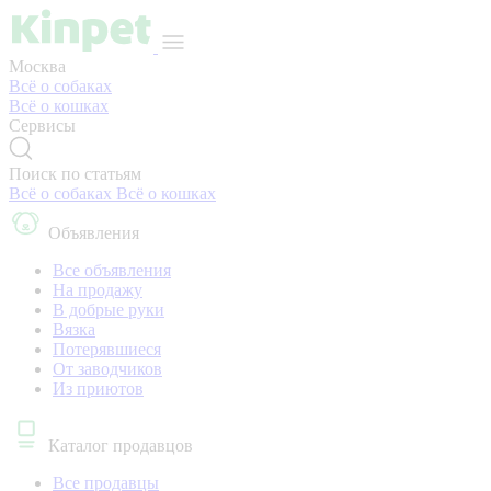
Москва
Всё о собаках
Всё о кошках
Сервисы
Поиск по статьям
Всё о собаках
Всё о кошках
Объявления
Все объявления
На продажу
В добрые руки
Вязка
Потерявшиеся
От заводчиков
Из приютов
Каталог продавцов
Все продавцы