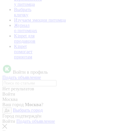
у питомца
Выбрать
кличку
Изучаем эмоции питомца
Журнал
о питомцах
Kinpet для
продавцов
Kinpet
помогает
приютам
Войти в профиль
Подать объявление
Нет результатов
Войти
Москва
Ваш город
Москва
?
Выбрать город
Да
Город подтверждён
Войти
Подать объявление