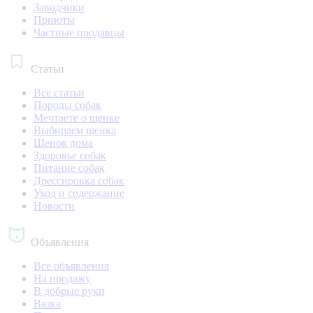
Заводчики
Приюты
Частные продавцы
Статьи
Все статьи
Породы собак
Мечтаете о щенке
Выбираем щенка
Щенок дома
Здоровье собак
Питание собак
Дрессировка собак
Уход и содержание
Новости
Объявления
Все объявления
На продажу
В добрые руки
Вязка