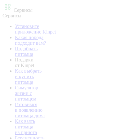
Сервисы
Сервисы
Установите
приложение Kinpet
Какая порода
подходит вам?
Подобрать
питомца
Подарки
от Kinpet
Как выбрать
и купить
питомца
Симулятор
жизни с
питомцем
Готовимся
к появлению
питомца дома
Как взять
питомца
из приюта
Беременность