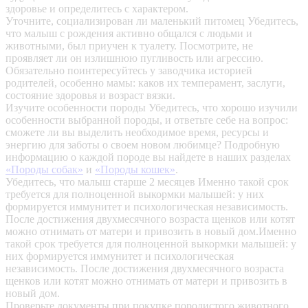
здоровье и определитесь с характером.
Уточните, социализирован ли маленький питомец
Убедитесь,
что малыш с рождения активно общался с людьми и
животными, был приучен к туалету. Посмотрите, не
проявляет ли он излишнюю пугливость или агрессию.
Обязательно поинтересуйтесь у заводчика историей
родителей, особенно мамы: каков их темперамент, заслуги,
состояние здоровья и возраст вязки.
Изучите особенности породы
Убедитесь, что хорошо изучили
особенности выбранной породы, и ответьте себе на вопрос:
сможете ли вы выделить необходимое время, ресурсы и
энергию для заботы о своем новом любимце? Подробную
информацию о каждой породе вы найдете в наших разделах
«Породы собак»
и
«Породы кошек»
.
Убедитесь, что малыш старше 2 месяцев
Именно такой срок
требуется для полноценной выкормки малышей: у них
формируется иммунитет и психологическая независимость.
После достижения двухмесячного возраста щенков или котят
можно отнимать от матери и привозить в новый дом.Именно
такой срок требуется для полноценной выкормки малышей: у
них формируется иммунитет и психологическая
независимость. После достижения двухмесячного возраста
щенков или котят можно отнимать от матери и привозить в
новый дом.
Проверьте документы при покупке породистого животного