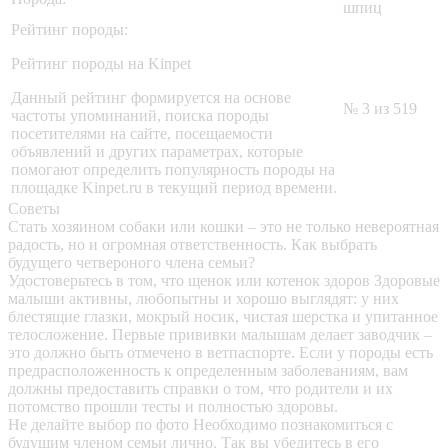
шпиц
Рейтинг породы:
Рейтинг породы на Kinpet
Данный рейтинг формируется на основе
№ 3 из 519
частоты упоминаний, поиска породы
посетителями на сайте, посещаемости
объявлений и других параметрах, которые
помогают определить популярность породы на
площадке Kinpet.ru в текущий период времени.
Советы
Стать хозяином собаки или кошки – это не только невероятная
радость, но и огромная ответственность. Как выбрать
будущего четвероного члена семьи?
Удостоверьтесь в том, что щенок или котенок здоров
Здоровые
малыши активны, любопытны и хорошо выглядят: у них
блестящие глазки, мокрый носик, чистая шерстка и упитанное
телосложение. Первые прививки малышам делает заводчик –
это должно быть отмечено в ветпаспорте. Если у породы есть
предрасположенность к определенным заболеваниям, вам
должны предоставить справки о том, что родители и их
потомство прошли тесты и полностью здоровы.
Не делайте выбор по фото
Необходимо познакомиться с
будущим членом семьи лично. Так вы убедитесь в его