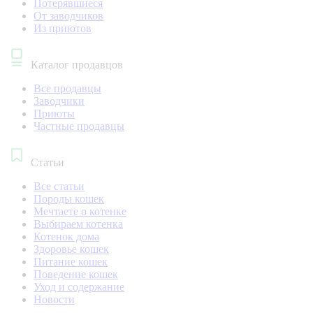
Потерявшиеся
От заводчиков
Из приютов
Каталог продавцов
Все продавцы
Заводчики
Приюты
Частные продавцы
Статьи
Все статьи
Породы кошек
Мечтаете о котенке
Выбираем котенка
Котенок дома
Здоровье кошек
Питание кошек
Поведение кошек
Уход и содержание
Новости