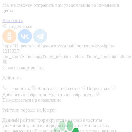
Мы не сможем отправить вам уведомление об изменении
цены
Включить
Поделиться
https://kinpet.ru/card/rasskazovo/sobaki/pomeranskiy-shpits-
121533/?
utm_source=linkcopy&utm_medium=referral&utm_campaign=sharec
Ссылка скопирована
Действия
Позвонить
Написать сообщение
Поделиться
Добавить в избранное
Удалить из избранного
Пожаловаться на объявление
Рейтинг породы на Kinpet
Данный рейтинг формируется на основе частоты
упоминаний, поиска породы посетителями на сайте,
посещаемости объявлений и других параметрах, которые