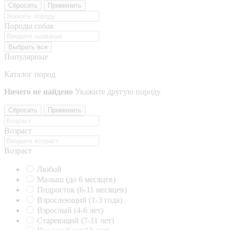
Сбросить
Применить
Породы собак
Выбрать все
Популярные
Каталог пород
Ничего не найдено
Укажите другую породу
Сбросить
Применить
Возраст
Возраст
Любой
Малыш (до 6 месяцев)
Подросток (6-11 месяцев)
Взрослеющий (1-3 года)
Взрослый (4-6 лет)
Стареющий (7-11 лет)