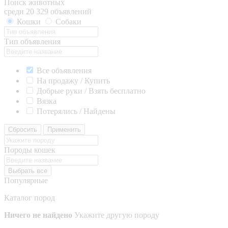
Поиск животных
среди 20 329 объявлений
Кошки
Собаки
Тип объявления
Все объявления
На продажу / Купить
Добрые руки / Взять бесплатно
Вязка
Потерялись / Найдены
Сбросить
Применить
Породы кошек
Выбрать все
Популярные
Каталог пород
Ничего не найдено
Укажите другую породу