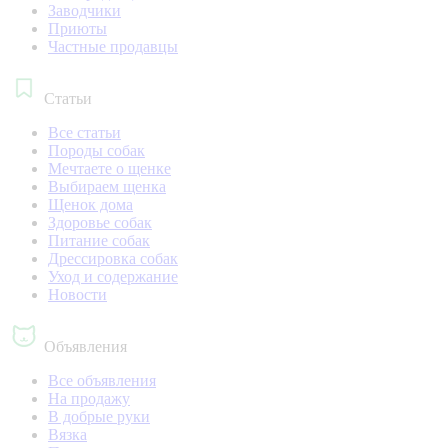
Заводчики
Приюты
Частные продавцы
Статьи
Все статьи
Породы собак
Мечтаете о щенке
Выбираем щенка
Щенок дома
Здоровье собак
Питание собак
Дрессировка собак
Уход и содержание
Новости
Объявления
Все объявления
На продажу
В добрые руки
Вязка