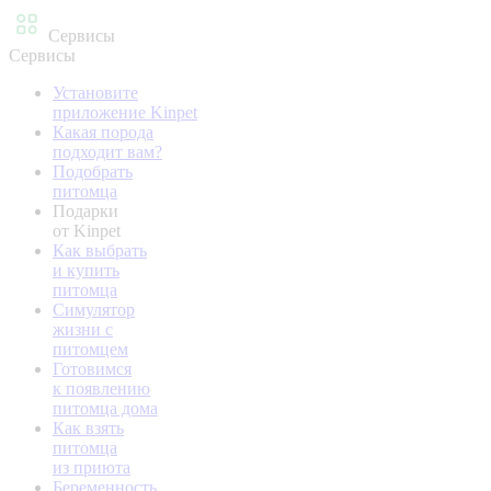
Сервисы
Сервисы
Установите
приложение Kinpet
Какая порода
подходит вам?
Подобрать
питомца
Подарки
от Kinpet
Как выбрать
и купить
питомца
Симулятор
жизни с
питомцем
Готовимся
к появлению
питомца дома
Как взять
питомца
из приюта
Беременность