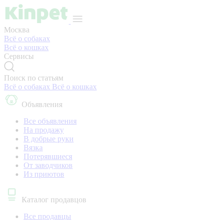
Москва
Всё о собаках
Всё о кошках
Сервисы
Поиск по статьям
Всё о собаках
Всё о кошках
Объявления
Все объявления
На продажу
В добрые руки
Вязка
Потерявшиеся
От заводчиков
Из приютов
Каталог продавцов
Все продавцы