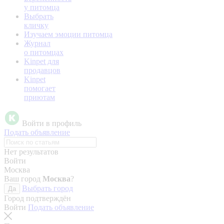
у питомца
Выбрать
кличку
Изучаем эмоции питомца
Журнал
о питомцах
Kinpet для
продавцов
Kinpet
помогает
приютам
Войти в профиль
Подать объявление
Нет результатов
Войти
Москва
Ваш город
Москва
?
Выбрать город
Да
Город подтверждён
Войти
Подать объявление