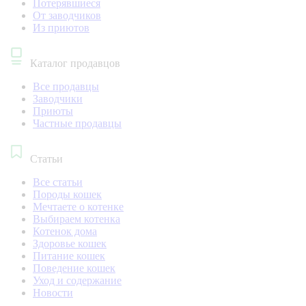
Потерявшиеся
От заводчиков
Из приютов
Каталог продавцов
Все продавцы
Заводчики
Приюты
Частные продавцы
Статьи
Все статьи
Породы кошек
Мечтаете о котенке
Выбираем котенка
Котенок дома
Здоровье кошек
Питание кошек
Поведение кошек
Уход и содержание
Новости