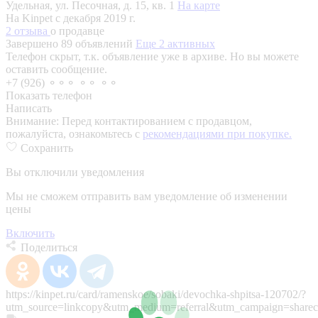
Удельная, ул. Песочная, д. 15, кв. 1
На карте
На Kinpet c декабря 2019 г.
2 отзыва
о продавце
Завершено 89 объявлений
Еще 2 активных
Телефон скрыт, т.к. объявление уже в архиве. Но вы можете
оставить сообщение.
+7 (926) ⚬⚬⚬ ⚬⚬ ⚬⚬
Показать телефон
Написать
Внимание:
Перед контактированием с продавцом,
пожалуйста, ознакомьтесь с
рекомендациями при покупке.
Сохранить
Вы отключили уведомления
Мы не сможем отправить вам уведомление об изменении
цены
Включить
Поделиться
https://kinpet.ru/card/ramenskoe/sobaki/devochka-shpitsa-120702/?
utm_source=linkcopy&utm_medium=referral&utm_campaign=sharec