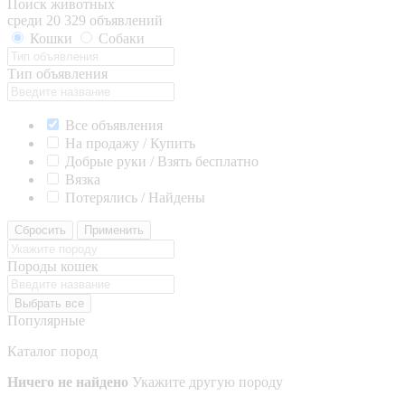
Поиск животных
среди 20 329 объявлений
Кошки
Собаки
Тип объявления
Все объявления
На продажу / Купить
Добрые руки / Взять бесплатно
Вязка
Потерялись / Найдены
Сбросить
Применить
Породы кошек
Выбрать все
Популярные
Каталог пород
Ничего не найдено
Укажите другую породу