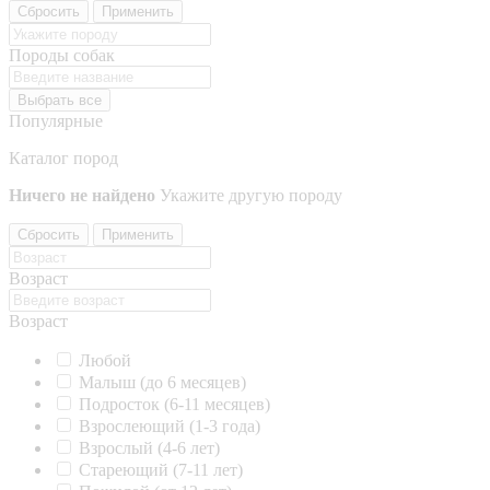
Сбросить
Применить
Породы собак
Выбрать все
Популярные
Каталог пород
Ничего не найдено
Укажите другую породу
Сбросить
Применить
Возраст
Возраст
Любой
Малыш (до 6 месяцев)
Подросток (6-11 месяцев)
Взрослеющий (1-3 года)
Взрослый (4-6 лет)
Стареющий (7-11 лет)