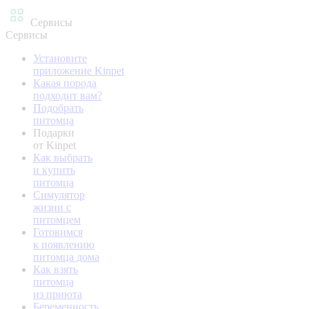
Сервисы
Сервисы
Установите
приложение Kinpet
Какая порода
подходит вам?
Подобрать
питомца
Подарки
от Kinpet
Как выбрать
и купить
питомца
Симулятор
жизни с
питомцем
Готовимся
к появлению
питомца дома
Как взять
питомца
из приюта
Беременность