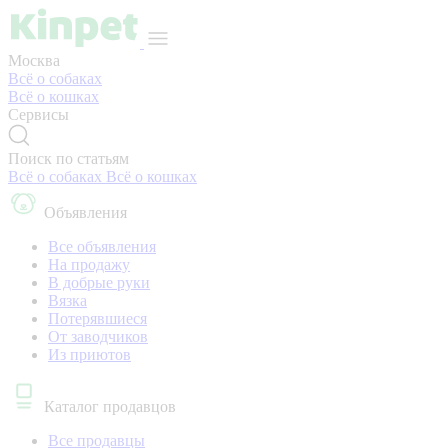
Москва
Всё о собаках
Всё о кошках
Сервисы
Поиск по статьям
Всё о собаках
Всё о кошках
Объявления
Все объявления
На продажу
В добрые руки
Вязка
Потерявшиеся
От заводчиков
Из приютов
Каталог продавцов
Все продавцы