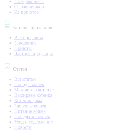
Потерявшиеся
От заводчиков
Из приютов
Каталог продавцов
Все продавцы
Заводчики
Приюты
Частные продавцы
Статьи
Все статьи
Породы кошек
Мечтаете о котенке
Выбираем котенка
Котенок дома
Здоровье кошек
Питание кошек
Поведение кошек
Уход и содержание
Новости