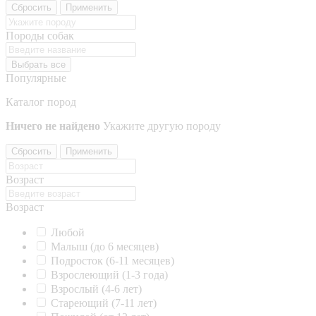
Сбросить
Применить
Породы собак
Выбрать все
Популярные
Каталог пород
Ничего не найдено
Укажите другую породу
Сбросить
Применить
Возраст
Возраст
Любой
Малыш (до 6 месяцев)
Подросток (6-11 месяцев)
Взрослеющий (1-3 года)
Взрослый (4-6 лет)
Стареющий (7-11 лет)