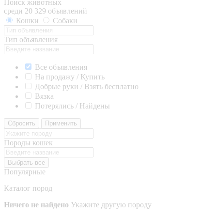
Поиск животных
среди 20 329 объявлений
Кошки
Собаки
Тип объявления
Все объявления
На продажу / Купить
Добрые руки / Взять бесплатно
Вязка
Потерялись / Найдены
Сбросить
Применить
Породы кошек
Выбрать все
Популярные
Каталог пород
Ничего не найдено
Укажите другую породу