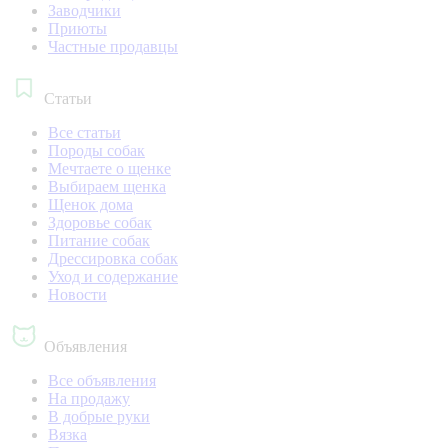
Заводчики
Приюты
Частные продавцы
Статьи
Все статьи
Породы собак
Мечтаете о щенке
Выбираем щенка
Щенок дома
Здоровье собак
Питание собак
Дрессировка собак
Уход и содержание
Новости
Объявления
Все объявления
На продажу
В добрые руки
Вязка