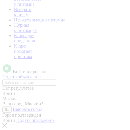
у питомца
Выбрать
кличку
Изучаем эмоции питомца
Журнал
о питомцах
Kinpet для
продавцов
Kinpet
помогает
приютам
Войти в профиль
Подать объявление
Нет результатов
Войти
Москва
Ваш город
Москва
?
Выбрать город
Да
Город подтверждён
Войти
Подать объявление