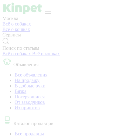
Москва
Всё о собаках
Всё о кошках
Сервисы
Поиск по статьям
Всё о собаках
Всё о кошках
Объявления
Все объявления
На продажу
В добрые руки
Вязка
Потерявшиеся
От заводчиков
Из приютов
Каталог продавцов
Все продавцы