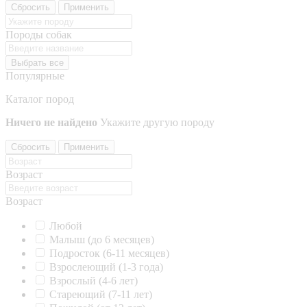
Сбросить
Применить
Породы собак
Выбрать все
Популярные
Каталог пород
Ничего не найдено
Укажите другую породу
Сбросить
Применить
Возраст
Возраст
Любой
Малыш (до 6 месяцев)
Подросток (6-11 месяцев)
Взрослеющий (1-3 года)
Взрослый (4-6 лет)
Стареющий (7-11 лет)