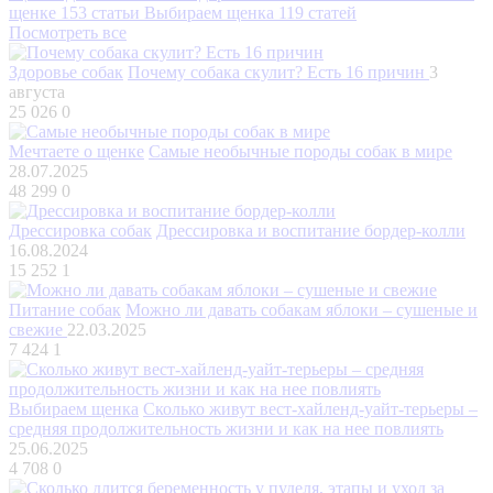
щенке
153 статьи
Выбираем щенка
119 статей
Посмотреть все
Здоровье собак
Почему собака скулит? Есть 16 причин
3
августа
25 026
0
Мечтаете о щенке
Самые необычные породы собак в мире
28.07.2025
48 299
0
Дрессировка собак
Дрессировка и воспитание бордер-колли
16.08.2024
15 252
1
Питание собак
Можно ли давать собакам яблоки – сушеные и
свежие
22.03.2025
7 424
1
Выбираем щенка
Сколько живут вест-хайленд-уайт-терьеры –
средняя продолжительность жизни и как на нее повлиять
25.06.2025
4 708
0