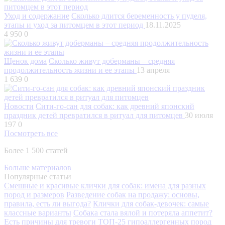
Уход и содержание
Сколько длится беременность у пуделя,
этапы и уход за питомцем в этот период
18.11.2025
4 950
0
Щенок дома
Сколько живут доберманы – средняя
продолжительность жизни и ее этапы
13 апреля
1 639
0
Новости
Сити-го-сан для собак: как древний японский
праздник детей превратился в ритуал для питомцев
30 июля
197
0
Посмотреть все
Более 1 500 статей
Больше материалов
Популярные статьи
Смешные и красивые клички для собак: имена для разных
пород и размеров
Разведение собак на продажу: основы,
правила, есть ли выгода?
Клички для собак-девочек: самые
классные варианты
Собака стала вялой и потеряла аппетит?
Есть причины для тревоги
ТОП-25 гипоаллергенных пород