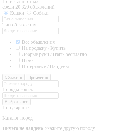
Поиск животных
среди 20 329 объявлений
Кошки
Собаки
Тип объявления
Все объявления
На продажу / Купить
Добрые руки / Взять бесплатно
Вязка
Потерялись / Найдены
Сбросить
Применить
Породы кошек
Выбрать все
Популярные
Каталог пород
Ничего не найдено
Укажите другую породу