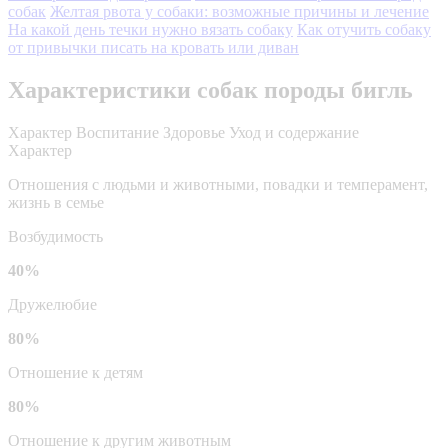
собак
Желтая рвота у собаки: возможные причины и лечение
На какой день течки нужно вязать собаку
Как отучить собаку
от привычки писать на кровать или диван
Характеристики собак породы бигль
Характер
Воспитание
Здоровье
Уход и содержание
Характер
Отношения с людьми и животными, повадки и темперамент,
жизнь в семье
Возбудимость
40%
Дружелюбие
80%
Отношение к детям
80%
Отношение к другим животным