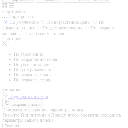
Сортировка
Сортировать
По умолчанию
По возрастанию цены
По
убыванию цены
По дате размещения
По возрасту:
моложе
По возрасту: старше
Сортировка
По умолчанию
По возрастанию цены
По убыванию цены
По дате размещения
По возрасту: моложе
По возрасту: старше
Фильтры
Подобрать питомца
Сохранить поиск
Невозможно сохранить параметры поиска
Укажите Тип питомца и Породу, чтобы мы могли сохранить
параметры вашего поиска
Понятно