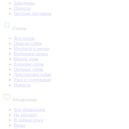
Заводчики
Приюты
Частные продавцы
Статьи
Все статьи
Породы собак
Мечтаете о щенке
Выбираем щенка
Щенок дома
Здоровье собак
Питание собак
Дрессировка собак
Уход и содержание
Новости
Объявления
Все объявления
На продажу
В добрые руки
Вязка