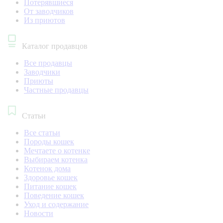
Потерявшиеся
От заводчиков
Из приютов
Каталог продавцов
Все продавцы
Заводчики
Приюты
Частные продавцы
Статьи
Все статьи
Породы кошек
Мечтаете о котенке
Выбираем котенка
Котенок дома
Здоровье кошек
Питание кошек
Поведение кошек
Уход и содержание
Новости