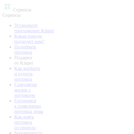
Сервисы
Сервисы
Установите
приложение Kinpet
Какая порода
подходит вам?
Подобрать
питомца
Подарки
от Kinpet
Как выбрать
и купить
питомца
Симулятор
жизни с
питомцем
Готовимся
к появлению
питомца дома
Как взять
питомца
из приюта
Беременность