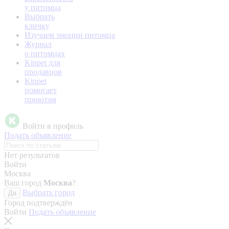
у питомца
Выбрать
кличку
Изучаем эмоции питомца
Журнал
о питомцах
Kinpet для
продавцов
Kinpet
помогает
приютам
Войти в профиль
Подать объявление
Нет результатов
Войти
Москва
Ваш город
Москва
?
Выбрать город
Да
Город подтверждён
Войти
Подать объявление