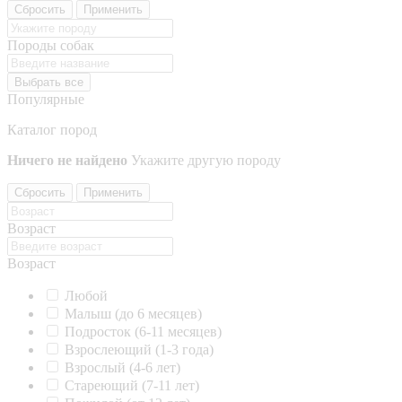
Сбросить
Применить
Породы собак
Выбрать все
Популярные
Каталог пород
Ничего не найдено
Укажите другую породу
Сбросить
Применить
Возраст
Возраст
Любой
Малыш (до 6 месяцев)
Подросток (6-11 месяцев)
Взрослеющий (1-3 года)
Взрослый (4-6 лет)
Стареющий (7-11 лет)