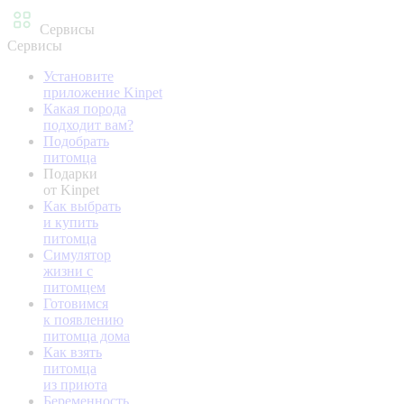
Сервисы
Сервисы
Установите
приложение Kinpet
Какая порода
подходит вам?
Подобрать
питомца
Подарки
от Kinpet
Как выбрать
и купить
питомца
Симулятор
жизни с
питомцем
Готовимся
к появлению
питомца дома
Как взять
питомца
из приюта
Беременность