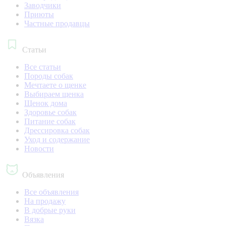
Заводчики
Приюты
Частные продавцы
Статьи
Все статьи
Породы собак
Мечтаете о щенке
Выбираем щенка
Щенок дома
Здоровье собак
Питание собак
Дрессировка собак
Уход и содержание
Новости
Объявления
Все объявления
На продажу
В добрые руки
Вязка