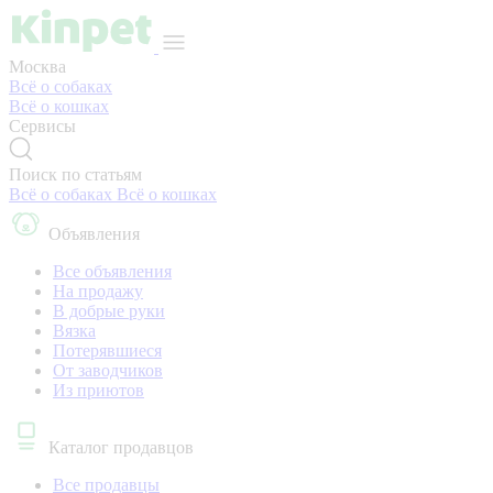
Москва
Всё о собаках
Всё о кошках
Сервисы
Поиск по статьям
Всё о собаках
Всё о кошках
Объявления
Все объявления
На продажу
В добрые руки
Вязка
Потерявшиеся
От заводчиков
Из приютов
Каталог продавцов
Все продавцы