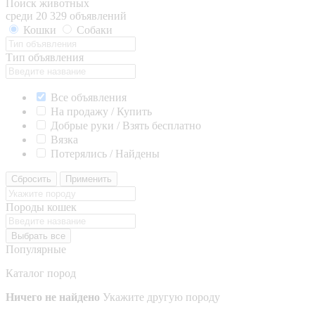
Поиск животных
среди 20 329 объявлений
Кошки
Собаки
Тип объявления
Все объявления
На продажу / Купить
Добрые руки / Взять бесплатно
Вязка
Потерялись / Найдены
Сбросить
Применить
Породы кошек
Выбрать все
Популярные
Каталог пород
Ничего не найдено
Укажите другую породу