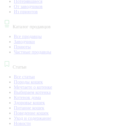
Потерявшиеся
От заводчиков
Из приютов
Каталог продавцов
Все продавцы
Заводчики
Приюты
Частные продавцы
Статьи
Все статьи
Породы кошек
Мечтаете о котенке
Выбираем котенка
Котенок дома
Здоровье кошек
Питание кошек
Поведение кошек
Уход и содержание
Новости