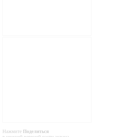
Нажмите
Поделиться
в
нижней
верхней
части экрана