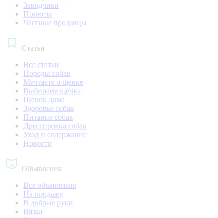
Заводчики
Приюты
Частные продавцы
Статьи
Все статьи
Породы собак
Мечтаете о щенке
Выбираем щенка
Щенок дома
Здоровье собак
Питание собак
Дрессировка собак
Уход и содержание
Новости
Объявления
Все объявления
На продажу
В добрые руки
Вязка