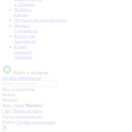
у питомца
Выбрать
кличку
Изучаем эмоции питомца
Журнал
о питомцах
Kinpet для
продавцов
Kinpet
помогает
приютам
Войти в профиль
Подать объявление
Нет результатов
Войти
Москва
Ваш город
Москва
?
Выбрать город
Да
Город подтверждён
Войти
Подать объявление