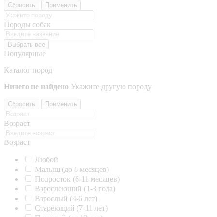
Сбросить
Применить
Породы собак
Выбрать все
Популярные
Каталог пород
Ничего не найдено
Укажите другую породу
Сбросить
Применить
Возраст
Возраст
Любой
Малыш (до 6 месяцев)
Подросток (6-11 месяцев)
Взрослеющий (1-3 года)
Взрослый (4-6 лет)
Стареющий (7-11 лет)