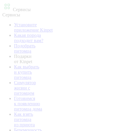
Сервисы
Сервисы
Установите
приложение Kinpet
Какая порода
подходит вам?
Подобрать
питомца
Подарки
от Kinpet
Как выбрать
и купить
питомца
Симулятор
жизни с
питомцем
Готовимся
к появлению
питомца дома
Как взять
питомца
из приюта
Беременность