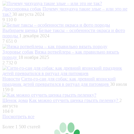
Дрессировка собак
Почему чихуахуа такие злые – или это не
так?
30 августа 2024
9 110
0
Выбираем щенка
Белые таксы – особенности окраса и фото
породы
1 декабря 2024
7 651
0
Здоровье собак
Вязка ротвейлера – как правильно вязать
породу
18 ноября 2025
2 732
0
Новости
Сити-го-сан для собак: как древний японский
праздник детей превратился в ритуал для питомцев
30 июля
159
0
Щенок дома
Как можно отучить щенка грызть пеленку?
2
августа
104
0
Посмотреть все
Более 1 500 статей