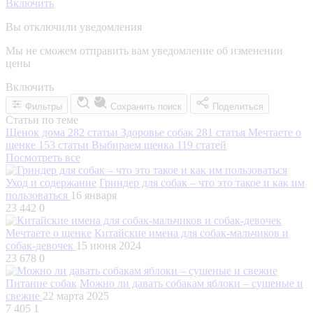
Включить
Вы отключили уведомления
Мы не сможем отправить вам уведомление об изменении
цены
Включить
Фильтры
Сохранить поиск
Поделиться
Статьи по теме
Щенок дома
282 статьи
Здоровье собак
281 статья
Мечтаете о
щенке
153 статьи
Выбираем щенка
119 статей
Посмотреть все
Уход и содержание
Гриндер для собак – что это такое и как им
пользоваться
16 января
23 442
0
Мечтаете о щенке
Китайские имена для собак-мальчиков и
собак-девочек
15 июня 2024
23 678
0
Питание собак
Можно ли давать собакам яблоки – сушеные и
свежие
22 марта 2025
7 405
1