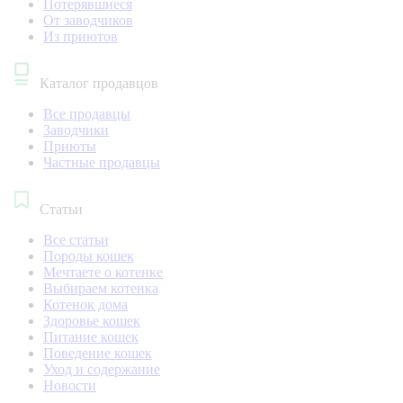
Потерявшиеся
От заводчиков
Из приютов
Каталог продавцов
Все продавцы
Заводчики
Приюты
Частные продавцы
Статьи
Все статьи
Породы кошек
Мечтаете о котенке
Выбираем котенка
Котенок дома
Здоровье кошек
Питание кошек
Поведение кошек
Уход и содержание
Новости