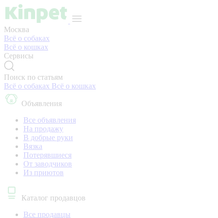
Москва
Всё о собаках
Всё о кошках
Сервисы
Поиск по статьям
Всё о собаках
Всё о кошках
Объявления
Все объявления
На продажу
В добрые руки
Вязка
Потерявшиеся
От заводчиков
Из приютов
Каталог продавцов
Все продавцы