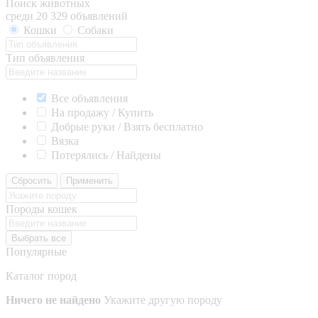
Поиск животных
среди 20 329 объявлений
Кошки
Собаки
Тип объявления
Все объявления
На продажу / Купить
Добрые руки / Взять бесплатно
Вязка
Потерялись / Найдены
Сбросить
Применить
Породы кошек
Выбрать все
Популярные
Каталог пород
Ничего не найдено
Укажите другую породу