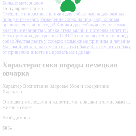
Больше материалов
Популярные статьи
Смешные и красивые клички для собак: имена для разных
пород и размеров
Разведение собак на продажу: основы,
правила, есть ли выгода?
Клички для собак-девочек: самые
классные варианты
Собака стала вялой и потеряла аппетит?
Есть причины для тревоги
ТОП-25 гипоаллергенных пород
собак
Желтая рвота у собаки: возможные причины и лечение
На какой день течки нужно вязать собаку
Как отучить собаку
от привычки писать на кровать или диван
Характеристика породы немецкая
овчарка
Характер
Воспитание
Здоровье
Уход и содержание
Характер
Отношения с людьми и животными, повадки и темперамент,
жизнь в семье
Возбудимость
60%