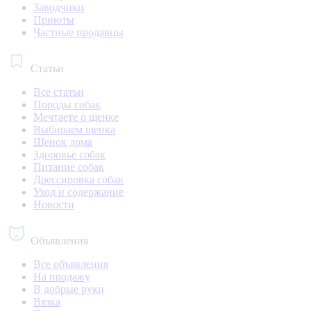
Заводчики
Приюты
Частные продавцы
Статьи
Все статьи
Породы собак
Мечтаете о щенке
Выбираем щенка
Щенок дома
Здоровье собак
Питание собак
Дрессировка собак
Уход и содержание
Новости
Объявления
Все объявления
На продажу
В добрые руки
Вязка