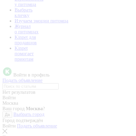
у питомца
Выбрать
кличку
Изучаем эмоции питомца
Журнал
о питомцах
Kinpet для
продавцов
Kinpet
помогает
приютам
Войти в профиль
Подать объявление
Нет результатов
Войти
Москва
Ваш город
Москва
?
Выбрать город
Да
Город подтверждён
Войти
Подать объявление