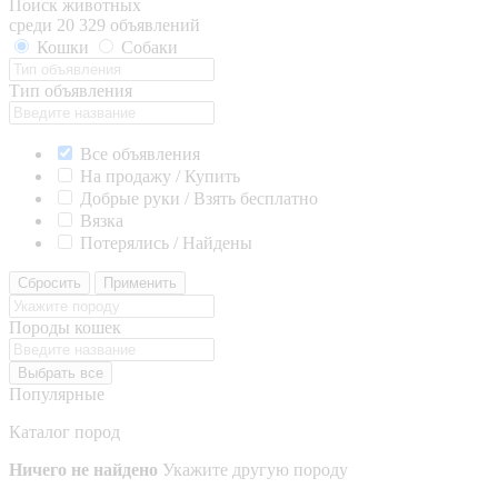
Поиск животных
среди 20 329 объявлений
Кошки
Собаки
Тип объявления
Все объявления
На продажу / Купить
Добрые руки / Взять бесплатно
Вязка
Потерялись / Найдены
Сбросить
Применить
Породы кошек
Выбрать все
Популярные
Каталог пород
Ничего не найдено
Укажите другую породу