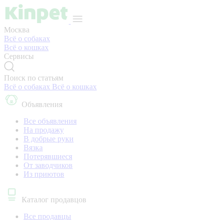
Москва
Всё о собаках
Всё о кошках
Сервисы
Поиск по статьям
Всё о собаках
Всё о кошках
Объявления
Все объявления
На продажу
В добрые руки
Вязка
Потерявшиеся
От заводчиков
Из приютов
Каталог продавцов
Все продавцы