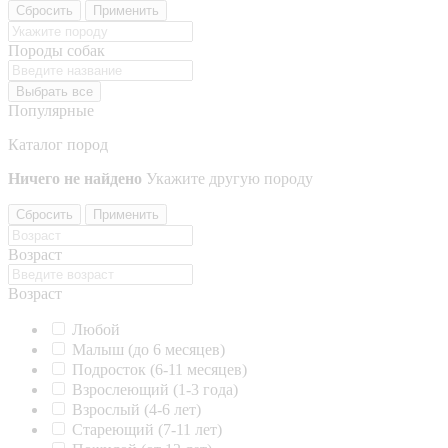
Сбросить
Применить
Породы собак
Выбрать все
Популярные
Каталог пород
Ничего не найдено
Укажите другую породу
Сбросить
Применить
Возраст
Возраст
Любой
Малыш (до 6 месяцев)
Подросток (6-11 месяцев)
Взрослеющий (1-3 года)
Взрослый (4-6 лет)
Стареющий (7-11 лет)