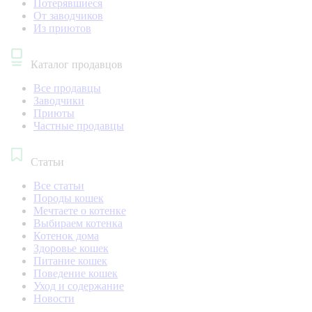
Потерявшиеся
От заводчиков
Из приютов
Каталог продавцов
Все продавцы
Заводчики
Приюты
Частные продавцы
Статьи
Все статьи
Породы кошек
Мечтаете о котенке
Выбираем котенка
Котенок дома
Здоровье кошек
Питание кошек
Поведение кошек
Уход и содержание
Новости