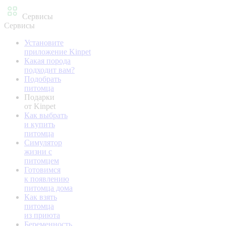
Сервисы
Сервисы
Установите
приложение Kinpet
Какая порода
подходит вам?
Подобрать
питомца
Подарки
от Kinpet
Как выбрать
и купить
питомца
Симулятор
жизни с
питомцем
Готовимся
к появлению
питомца дома
Как взять
питомца
из приюта
Беременность