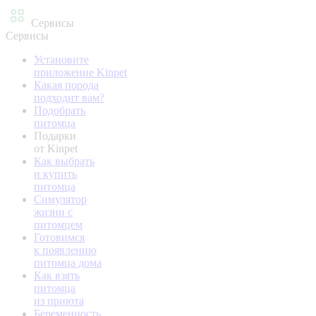
Сервисы
Сервисы
Установите
приложение Kinpet
Какая порода
подходит вам?
Подобрать
питомца
Подарки
от Kinpet
Как выбрать
и купить
питомца
Симулятор
жизни с
питомцем
Готовимся
к появлению
питомца дома
Как взять
питомца
из приюта
Беременность