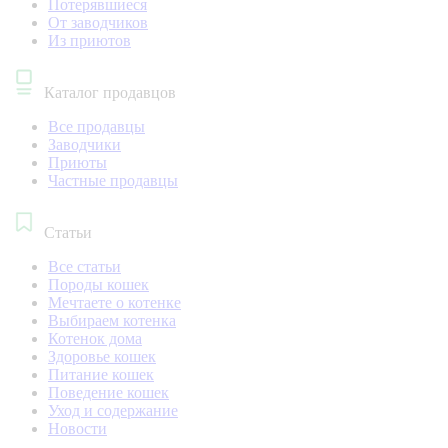
Потерявшиеся
От заводчиков
Из приютов
Каталог продавцов
Все продавцы
Заводчики
Приюты
Частные продавцы
Статьи
Все статьи
Породы кошек
Мечтаете о котенке
Выбираем котенка
Котенок дома
Здоровье кошек
Питание кошек
Поведение кошек
Уход и содержание
Новости