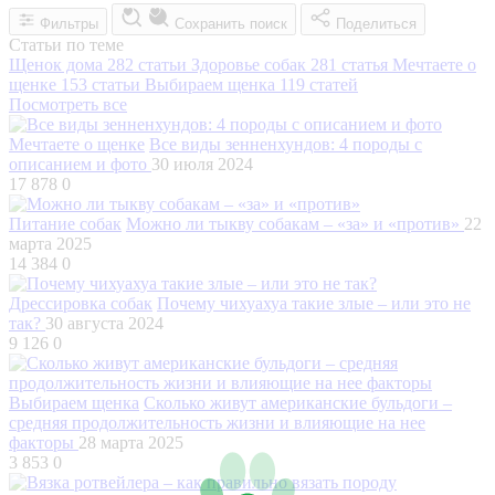
Фильтры
Сохранить поиск
Поделиться
Статьи по теме
Щенок дома
282 статьи
Здоровье собак
281 статья
Мечтаете о
щенке
153 статьи
Выбираем щенка
119 статей
Посмотреть все
Мечтаете о щенке
Все виды зенненхундов: 4 породы с
описанием и фото
30 июля 2024
17 878
0
Питание собак
Можно ли тыкву собакам – «за» и «против»
22
марта 2025
14 384
0
Дрессировка собак
Почему чихуахуа такие злые – или это не
так?
30 августа 2024
9 126
0
Выбираем щенка
Сколько живут американские бульдоги –
средняя продолжительность жизни и влияющие на нее
факторы
28 марта 2025
3 853
0