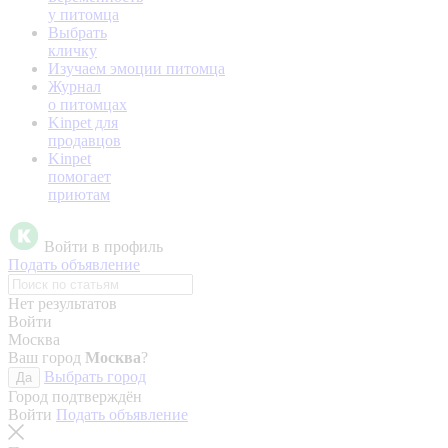
у питомца
Выбрать
кличку
Изучаем эмоции питомца
Журнал
о питомцах
Kinpet для
продавцов
Kinpet
помогает
приютам
Войти в профиль
Подать объявление
Нет результатов
Войти
Москва
Ваш город
Москва
?
Выбрать город
Да
Город подтверждён
Войти
Подать объявление