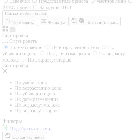
Заводчик
Представитель приюта
Частное лицо
РЕКО приют
Заводчик ПРО
Показать объявления
Сортировка
Фильтры
Сохранить поиск
Сортировка
Сортировать
По умолчанию
По возрастанию цены
По
убыванию цены
По дате размещения
По возрасту:
моложе
По возрасту: старше
Сортировка
По умолчанию
По возрастанию цены
По убыванию цены
По дате размещения
По возрасту: моложе
По возрасту: старше
Фильтры
Подобрать питомца
Сохранить поиск