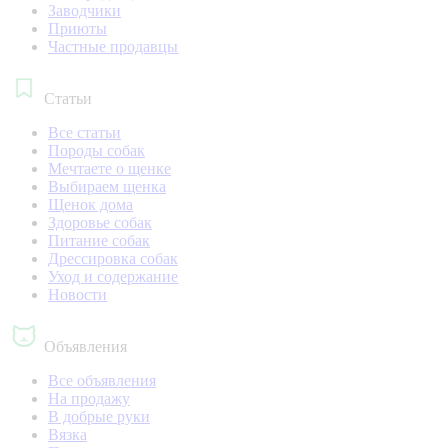
Заводчики
Приюты
Частные продавцы
Статьи
Все статьи
Породы собак
Мечтаете о щенке
Выбираем щенка
Щенок дома
Здоровье собак
Питание собак
Дрессировка собак
Уход и содержание
Новости
Объявления
Все объявления
На продажу
В добрые руки
Вязка