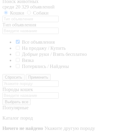
Поиск животных
среди 20 329 объявлений
Кошки
Собаки
Тип объявления
Все объявления
На продажу / Купить
Добрые руки / Взять бесплатно
Вязка
Потерялись / Найдены
Сбросить
Применить
Породы кошек
Выбрать все
Популярные
Каталог пород
Ничего не найдено
Укажите другую породу