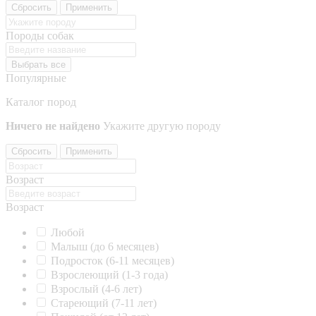
Сбросить
Применить
Породы собак
Выбрать все
Популярные
Каталог пород
Ничего не найдено
Укажите другую породу
Сбросить
Применить
Возраст
Возраст
Любой
Малыш (до 6 месяцев)
Подросток (6-11 месяцев)
Взрослеющий (1-3 года)
Взрослый (4-6 лет)
Стареющий (7-11 лет)