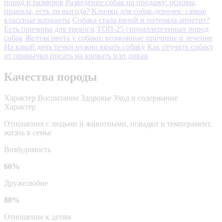
пород и размеров
Разведение собак на продажу: основы,
правила, есть ли выгода?
Клички для собак-девочек: самые
классные варианты
Собака стала вялой и потеряла аппетит?
Есть причины для тревоги
ТОП-25 гипоаллергенных пород
собак
Желтая рвота у собаки: возможные причины и лечение
На какой день течки нужно вязать собаку
Как отучить собаку
от привычки писать на кровать или диван
Качества породы
Характер
Воспитание
Здоровье
Уход и содержание
Характер
Отношения с людьми и животными, повадки и темперамент,
жизнь в семье
Возбудимость
60%
Дружелюбие
80%
Отношение к детям