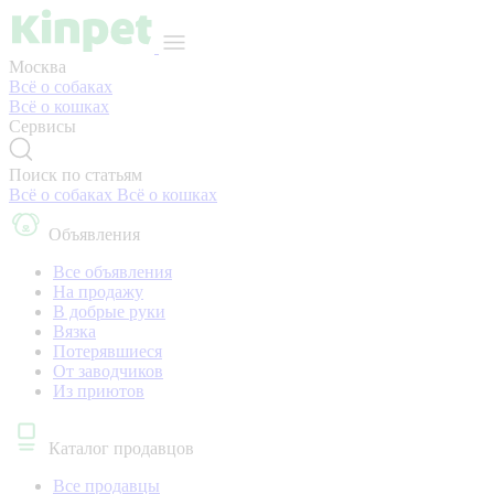
Москва
Всё о собаках
Всё о кошках
Сервисы
Поиск по статьям
Всё о собаках
Всё о кошках
Объявления
Все объявления
На продажу
В добрые руки
Вязка
Потерявшиеся
От заводчиков
Из приютов
Каталог продавцов
Все продавцы