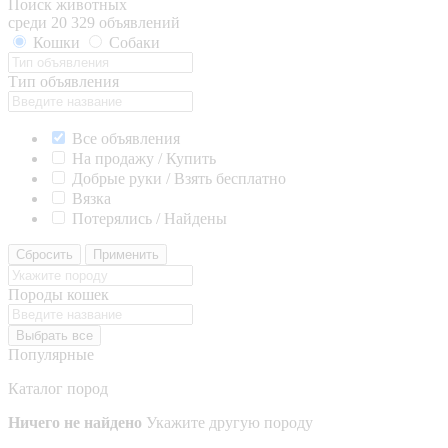
Поиск животных
среди 20 329 объявлений
Кошки
Собаки
Тип объявления
Все объявления
На продажу / Купить
Добрые руки / Взять бесплатно
Вязка
Потерялись / Найдены
Сбросить
Применить
Породы кошек
Выбрать все
Популярные
Каталог пород
Ничего не найдено
Укажите другую породу