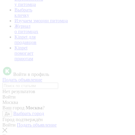
у питомца
Выбрать
кличку
Изучаем эмоции питомца
Журнал
о питомцах
Kinpet для
продавцов
Kinpet
помогает
приютам
Войти в профиль
Подать объявление
Нет результатов
Войти
Москва
Ваш город
Москва
?
Выбрать город
Да
Город подтверждён
Войти
Подать объявление