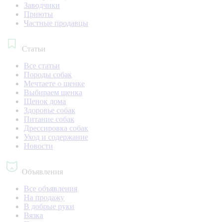
Заводчики
Приюты
Частные продавцы
Статьи
Все статьи
Породы собак
Мечтаете о щенке
Выбираем щенка
Щенок дома
Здоровье собак
Питание собак
Дрессировка собак
Уход и содержание
Новости
Объявления
Все объявления
На продажу
В добрые руки
Вязка