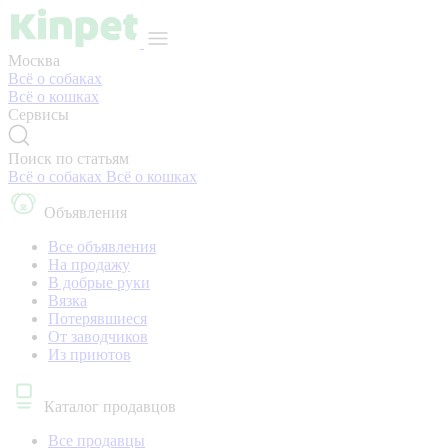
Москва
Всё о собаках
Всё о кошках
Сервисы
Поиск по статьям
Всё о собаках
Всё о кошках
Объявления
Все объявления
На продажу
В добрые руки
Вязка
Потерявшиеся
От заводчиков
Из приютов
Каталог продавцов
Все продавцы