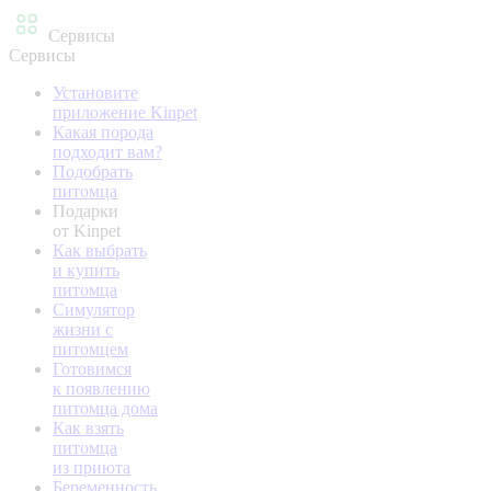
Сервисы
Сервисы
Установите
приложение Kinpet
Какая порода
подходит вам?
Подобрать
питомца
Подарки
от Kinpet
Как выбрать
и купить
питомца
Симулятор
жизни с
питомцем
Готовимся
к появлению
питомца дома
Как взять
питомца
из приюта
Беременность