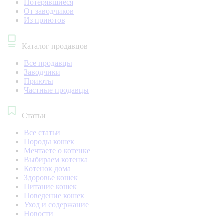
Потерявшиеся
От заводчиков
Из приютов
Каталог продавцов
Все продавцы
Заводчики
Приюты
Частные продавцы
Статьи
Все статьи
Породы кошек
Мечтаете о котенке
Выбираем котенка
Котенок дома
Здоровье кошек
Питание кошек
Поведение кошек
Уход и содержание
Новости