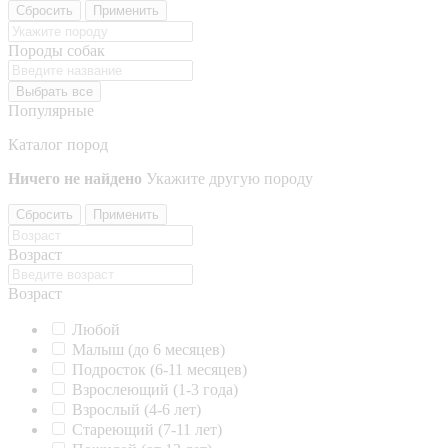
Сбросить
Применить
Породы собак
Выбрать все
Популярные
Каталог пород
Ничего не найдено
Укажите другую породу
Сбросить
Применить
Возраст
Возраст
Любой
Малыш (до 6 месяцев)
Подросток (6-11 месяцев)
Взрослеющий (1-3 года)
Взрослый (4-6 лет)
Стареющий (7-11 лет)