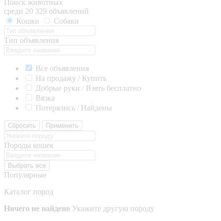
Поиск животных
среди 20 329 объявлений
Кошки
Собаки
Тип объявления
Все объявления
На продажу / Купить
Добрые руки / Взять бесплатно
Вязка
Потерялись / Найдены
Сбросить
Применить
Породы кошек
Выбрать все
Популярные
Каталог пород
Ничего не найдено
Укажите другую породу