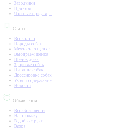
Заводчики
Приюты
Частные продавцы
Статьи
Все статьи
Породы собак
Мечтаете о щенке
Выбираем щенка
Щенок дома
Здоровье собак
Питание собак
Дрессировка собак
Уход и содержание
Новости
Объявления
Все объявления
На продажу
В добрые руки
Вязка