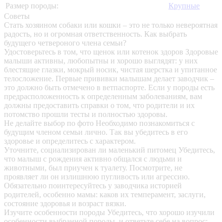
Размер породы:
Крупные
Советы
Стать хозяином собаки или кошки – это не только невероятная
радость, но и огромная ответственность. Как выбрать
будущего четвероного члена семьи?
Удостоверьтесь в том, что щенок или котенок здоров
Здоровые
малыши активны, любопытны и хорошо выглядят: у них
блестящие глазки, мокрый носик, чистая шерстка и упитанное
телосложение. Первые прививки малышам делает заводчик –
это должно быть отмечено в ветпаспорте. Если у породы есть
предрасположенность к определенным заболеваниям, вам
должны предоставить справки о том, что родители и их
потомство прошли тесты и полностью здоровы.
Не делайте выбор по фото
Необходимо познакомиться с
будущим членом семьи лично. Так вы убедитесь в его
здоровье и определитесь с характером.
Уточните, социализирован ли маленький питомец
Убедитесь,
что малыш с рождения активно общался с людьми и
животными, был приучен к туалету. Посмотрите, не
проявляет ли он излишнюю пугливость или агрессию.
Обязательно поинтересуйтесь у заводчика историей
родителей, особенно мамы: каков их темперамент, заслуги,
состояние здоровья и возраст вязки.
Изучите особенности породы
Убедитесь, что хорошо изучили
особенности выбранной породы, и ответьте себе на вопрос: