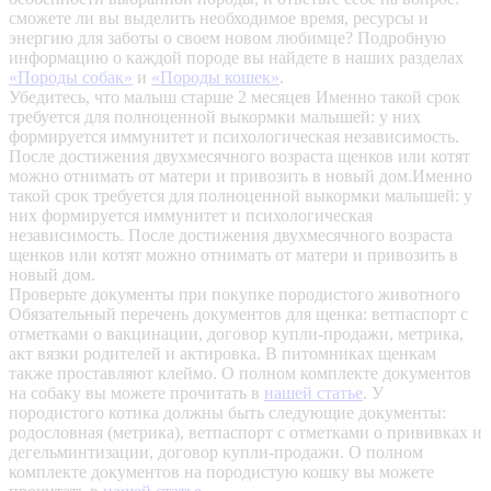
сможете ли вы выделить необходимое время, ресурсы и
энергию для заботы о своем новом любимце? Подробную
информацию о каждой породе вы найдете в наших разделах
«Породы собак»
и
«Породы кошек»
.
Убедитесь, что малыш старше 2 месяцев
Именно такой срок
требуется для полноценной выкормки малышей: у них
формируется иммунитет и психологическая независимость.
После достижения двухмесячного возраста щенков или котят
можно отнимать от матери и привозить в новый дом.Именно
такой срок требуется для полноценной выкормки малышей: у
них формируется иммунитет и психологическая
независимость. После достижения двухмесячного возраста
щенков или котят можно отнимать от матери и привозить в
новый дом.
Проверьте документы при покупке породистого животного
Обязательный перечень документов для щенка: ветпаспорт с
отметками о вакцинации, договор купли-продажи, метрика,
акт вязки родителей и актировка. В питомниках щенкам
также проставляют клеймо. О полном комплекте документов
на собаку вы можете прочитать в
нашей статье
.
У
породистого котика должны быть следующие документы:
родословная (метрика), ветпаспорт с отметками о прививках и
дегельминтизации, договор купли-продажи. О полном
комплекте документов на породистую кошку вы можете