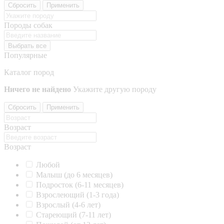
Сбросить
Применить
Породы собак
Выбрать все
Популярные
Каталог пород
Ничего не найдено
Укажите другую породу
Сбросить
Применить
Возраст
Возраст
Любой
Малыш (до 6 месяцев)
Подросток (6-11 месяцев)
Взрослеющий (1-3 года)
Взрослый (4-6 лет)
Стареющий (7-11 лет)