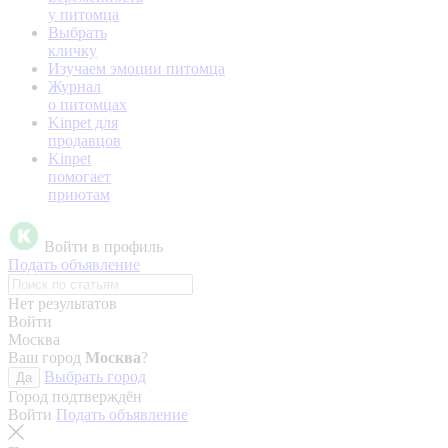
у питомца
Выбрать
кличку
Изучаем эмоции питомца
Журнал
о питомцах
Kinpet для
продавцов
Kinpet
помогает
приютам
Войти в профиль
Подать объявление
Нет результатов
Войти
Москва
Ваш город
Москва
?
Выбрать город
Да
Город подтверждён
Войти
Подать объявление