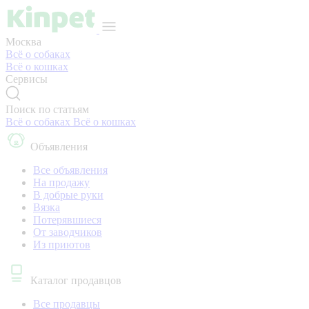
Москва
Всё о собаках
Всё о кошках
Сервисы
Поиск по статьям
Всё о собаках
Всё о кошках
Объявления
Все объявления
На продажу
В добрые руки
Вязка
Потерявшиеся
От заводчиков
Из приютов
Каталог продавцов
Все продавцы