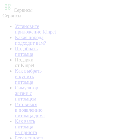
Сервисы
Сервисы
Установите
приложение Kinpet
Какая порода
подходит вам?
Подобрать
питомца
Подарки
от Kinpet
Как выбрать
и купить
питомца
Симулятор
жизни с
питомцем
Готовимся
к появлению
питомца дома
Как взять
питомца
из приюта
Беременность