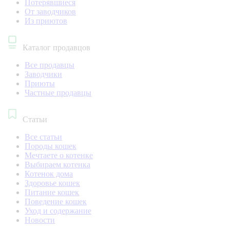
Потерявшиеся
От заводчиков
Из приютов
Каталог продавцов
Все продавцы
Заводчики
Приюты
Частные продавцы
Статьи
Все статьи
Породы кошек
Мечтаете о котенке
Выбираем котенка
Котенок дома
Здоровье кошек
Питание кошек
Поведение кошек
Уход и содержание
Новости