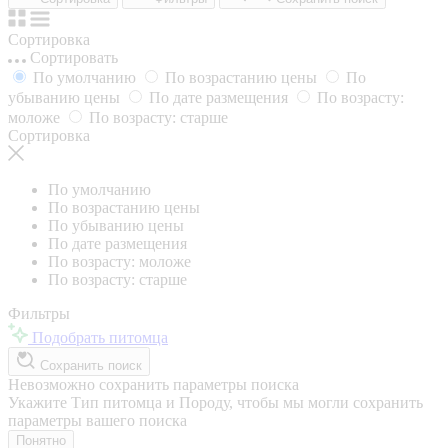
Сортировка
Сортировать
По умолчанию
По возрастанию цены
По
убыванию цены
По дате размещения
По возрасту:
моложе
По возрасту: старше
Сортировка
По умолчанию
По возрастанию цены
По убыванию цены
По дате размещения
По возрасту: моложе
По возрасту: старше
Фильтры
Подобрать питомца
Сохранить поиск
Невозможно сохранить параметры поиска
Укажите Тип питомца и Породу, чтобы мы могли сохранить
параметры вашего поиска
Понятно