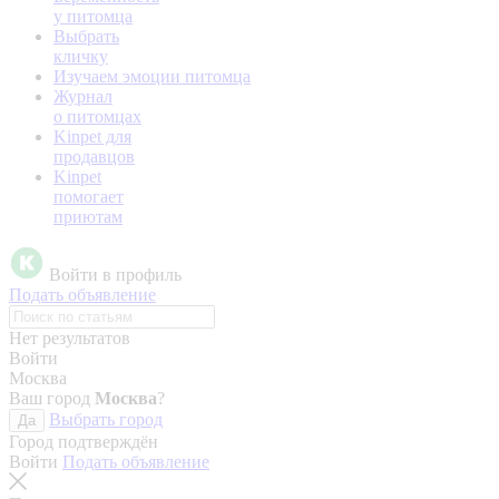
у питомца
Выбрать
кличку
Изучаем эмоции питомца
Журнал
о питомцах
Kinpet для
продавцов
Kinpet
помогает
приютам
Войти в профиль
Подать объявление
Нет результатов
Войти
Москва
Ваш город
Москва
?
Выбрать город
Да
Город подтверждён
Войти
Подать объявление