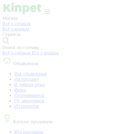
Москва
Всё о собаках
Всё о кошках
Сервисы
Поиск по статьям
Всё о собаках
Всё о кошках
Объявления
Все объявления
На продажу
В добрые руки
Вязка
Потерявшиеся
От заводчиков
Из приютов
Каталог продавцов
Все продавцы