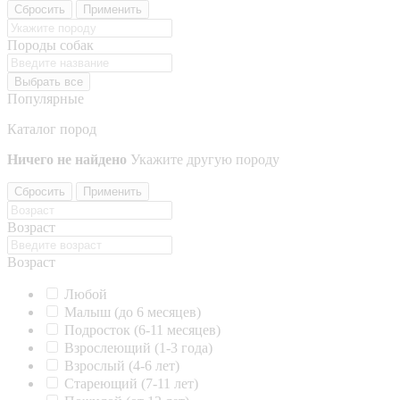
Сбросить
Применить
Породы собак
Выбрать все
Популярные
Каталог пород
Ничего не найдено
Укажите другую породу
Сбросить
Применить
Возраст
Возраст
Любой
Малыш (до 6 месяцев)
Подросток (6-11 месяцев)
Взрослеющий (1-3 года)
Взрослый (4-6 лет)
Стареющий (7-11 лет)