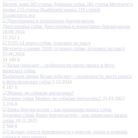
Щенок дома
282 статьи
Здоровье собак
281 статья
Мечтаете о
щенке
153 статьи
Выбираем щенка
119 статей
Посмотреть все
Дрессировка собак
Дрессировка и воспитание бордер-колли
16.08.2024
15 252
1
Мечтаете о щенке
ТОП-14 пород собак, похожих на таксу
15.06.2024
34 180
0
Выбираем щенка
Белая сиба-ину – особенности цвета окраса
и фото японских собак
1.12.2024
8 187
0
Питание собак
Можно ли собакам апельсины?
21.03.2025
3 216
0
Здоровье собак
Вязка бордер-колли – как правильно вязать
собак
18.11.2025
2 588
0