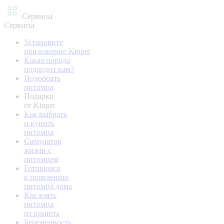
Сервисы
Сервисы
Установите
приложение Kinpet
Какая порода
подходит вам?
Подобрать
питомца
Подарки
от Kinpet
Как выбрать
и купить
питомца
Симулятор
жизни с
питомцем
Готовимся
к появлению
питомца дома
Как взять
питомца
из приюта
Беременность