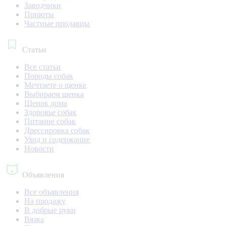
Заводчики
Приюты
Частные продавцы
Статьи
Все статьи
Породы собак
Мечтаете о щенке
Выбираем щенка
Щенок дома
Здоровье собак
Питание собак
Дрессировка собак
Уход и содержание
Новости
Объявления
Все объявления
На продажу
В добрые руки
Вязка