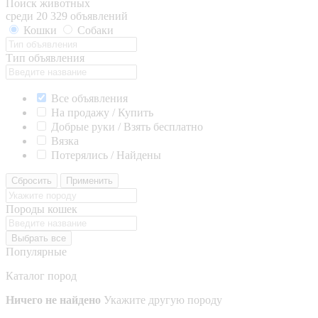
Поиск животных
среди 20 329 объявлений
Кошки
Собаки
Тип объявления
Все объявления
На продажу / Купить
Добрые руки / Взять бесплатно
Вязка
Потерялись / Найдены
Сбросить
Применить
Породы кошек
Выбрать все
Популярные
Каталог пород
Ничего не найдено
Укажите другую породу