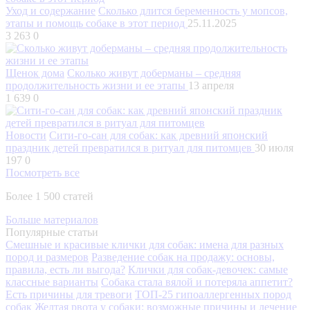
Уход и содержание
Сколько длится беременность у мопсов,
этапы и помощь собаке в этот период
25.11.2025
3 263
0
Щенок дома
Сколько живут доберманы – средняя
продолжительность жизни и ее этапы
13 апреля
1 639
0
Новости
Сити-го-сан для собак: как древний японский
праздник детей превратился в ритуал для питомцев
30 июля
197
0
Посмотреть все
Более 1 500 статей
Больше материалов
Популярные статьи
Смешные и красивые клички для собак: имена для разных
пород и размеров
Разведение собак на продажу: основы,
правила, есть ли выгода?
Клички для собак-девочек: самые
классные варианты
Собака стала вялой и потеряла аппетит?
Есть причины для тревоги
ТОП-25 гипоаллергенных пород
собак
Желтая рвота у собаки: возможные причины и лечение