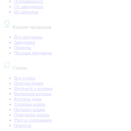
Потерявшиеся
От заводчиков
Из приютов
Каталог продавцов
Все продавцы
Заводчики
Приюты
Частные продавцы
Статьи
Все статьи
Породы кошек
Мечтаете о котенке
Выбираем котенка
Котенок дома
Здоровье кошек
Питание кошек
Поведение кошек
Уход и содержание
Новости