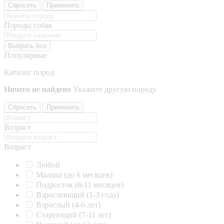
Сбросить
Применить
Породы собак
Выбрать все
Популярные
Каталог пород
Ничего не найдено
Укажите другую породу
Сбросить
Применить
Возраст
Возраст
Любой
Малыш (до 6 месяцев)
Подросток (6-11 месяцев)
Взрослеющий (1-3 года)
Взрослый (4-6 лет)
Стареющий (7-11 лет)