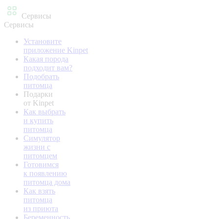
Сервисы
Сервисы
Установите
приложение Kinpet
Какая порода
подходит вам?
Подобрать
питомца
Подарки
от Kinpet
Как выбрать
и купить
питомца
Симулятор
жизни с
питомцем
Готовимся
к появлению
питомца дома
Как взять
питомца
из приюта
Беременность