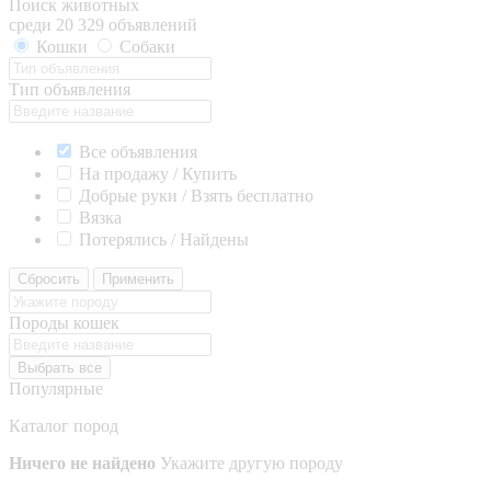
Поиск животных
среди 20 329 объявлений
Кошки
Собаки
Тип объявления
Все объявления
На продажу / Купить
Добрые руки / Взять бесплатно
Вязка
Потерялись / Найдены
Сбросить
Применить
Породы кошек
Выбрать все
Популярные
Каталог пород
Ничего не найдено
Укажите другую породу