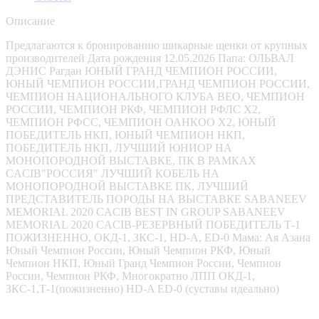
Описание
Предлагаются к бронированию шикарные щенки от крупных
производителей Дата рождения 12.05.2026 Папа: ОЛЬВАЛ
ДЭНИС Рагдан ЮНЫЙ ГРАНД ЧЕМПИОН РОССИИ,
ЮНЫЙ ЧЕМПИОН РОССИИ,ГРАНД ЧЕМПИОН РОССИИ,
ЧЕМПИОН НАЦИОНАЛЬНОГО КЛУБА ВЕО, ЧЕМПИОН
РОССИИ, ЧЕМПИОН РКФ, ЧЕМПИОН РФЛС Х2,
ЧЕМПИОН РФСС, ЧЕМПИОН ОАНКОО Х2, ЮНЫЙ
ПОБЕДИТЕЛЬ НКП, ЮНЫЙ ЧЕМПИОН НКП,
ПОБЕДИТЕЛЬ НКП, ЛУЧШИЙ ЮНИОР НА
МОНОПОРОДНОЙ ВЫСТАВКЕ, ПК В РАМКАХ
CACIB"РОССИЯ" ЛУЧШИЙ КОБЕЛЬ НА
МОНОПОРОДНОЙ ВЫСТАВКЕ ПК, ЛУЧШИЙ
ПРЕДСТАВИТЕЛЬ ПОРОДЫ НА ВЫСТАВКЕ SABANEEV
MEMORIAL 2020 CACIB BEST IN GROUP SABANEEV
MEMORIAL 2020 CACIB-РЕЗЕРВНЫЙ ПОБЕДИТЕЛЬ Т-1
ПОЖИЗНЕННО, ОКД-1, ЗКС-1, HD-A, ED-0 Мама: Ая Азана
Юный Чемпион России, Юный Чемпион РКФ, Юный
Чемпион НКП, Юный Гранд Чемпион России, Чемпион
России, Чемпион РКФ, Многократно ЛПП ОКД-1,
ЗКС-1,Т-1(пожизненно) HD-A ED-0 (суставы идеально)