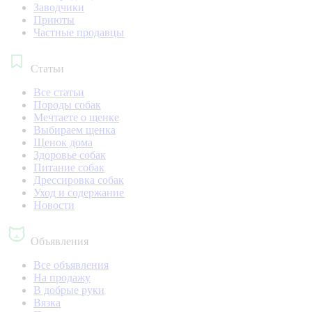
Заводчики
Приюты
Частные продавцы
Статьи
Все статьи
Породы собак
Мечтаете о щенке
Выбираем щенка
Щенок дома
Здоровье собак
Питание собак
Дрессировка собак
Уход и содержание
Новости
Объявления
Все объявления
На продажу
В добрые руки
Вязка