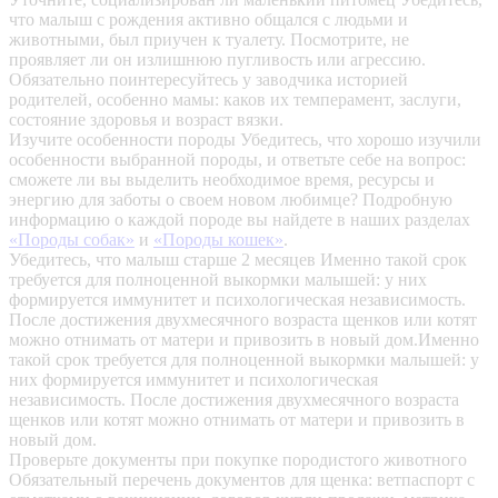
что малыш с рождения активно общался с людьми и
животными, был приучен к туалету. Посмотрите, не
проявляет ли он излишнюю пугливость или агрессию.
Обязательно поинтересуйтесь у заводчика историей
родителей, особенно мамы: каков их темперамент, заслуги,
состояние здоровья и возраст вязки.
Изучите особенности породы
Убедитесь, что хорошо изучили
особенности выбранной породы, и ответьте себе на вопрос:
сможете ли вы выделить необходимое время, ресурсы и
энергию для заботы о своем новом любимце? Подробную
информацию о каждой породе вы найдете в наших разделах
«Породы собак»
и
«Породы кошек»
.
Убедитесь, что малыш старше 2 месяцев
Именно такой срок
требуется для полноценной выкормки малышей: у них
формируется иммунитет и психологическая независимость.
После достижения двухмесячного возраста щенков или котят
можно отнимать от матери и привозить в новый дом.Именно
такой срок требуется для полноценной выкормки малышей: у
них формируется иммунитет и психологическая
независимость. После достижения двухмесячного возраста
щенков или котят можно отнимать от матери и привозить в
новый дом.
Проверьте документы при покупке породистого животного
Обязательный перечень документов для щенка: ветпаспорт с