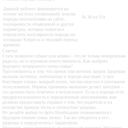
Данный рейтинг формируется на
основе частоты упоминаний, поиска
№ 39 из 519
породы посетителями на сайте,
посещаемости объявлений и других
параметрах, которые помогают
определить популярность породы на
площадке Kinpet.ru в текущий период
времени.
Советы
Стать хозяином собаки или кошки – это не только невероятная
радость, но и огромная ответственность. Как выбрать
будущего четвероного члена семьи?
Удостоверьтесь в том, что щенок или котенок здоров
Здоровые
малыши активны, любопытны и хорошо выглядят: у них
блестящие глазки, мокрый носик, чистая шерстка и упитанное
телосложение. Первые прививки малышам делает заводчик –
это должно быть отмечено в ветпаспорте. Если у породы есть
предрасположенность к определенным заболеваниям, вам
должны предоставить справки о том, что родители и их
потомство прошли тесты и полностью здоровы.
Не делайте выбор по фото
Необходимо познакомиться с
будущим членом семьи лично. Так вы убедитесь в его
здоровье и определитесь с характером.
Уточните, социализирован ли маленький питомец
Убедитесь,