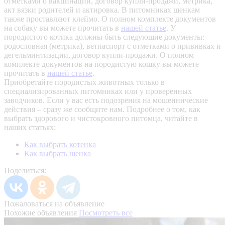
отметками о вакцинации, договор купли-продажи, метрика,
акт вязки родителей и актировка. В питомниках щенкам
также проставляют клеймо. О полном комплекте документов
на собаку вы можете прочитать в
нашей статье
.
У
породистого котика должны быть следующие документы:
родословная (метрика), ветпаспорт с отметками о прививках и
дегельминтизации, договор купли-продажи. О полном
комплекте документов на породистую кошку вы можете
прочитать в
нашей статье
.
Приобретайте породистых животных только в
специализированных питомниках или у проверенных
заводчиков. Если у вас есть подозрения на мошеннические
действия – сразу же сообщите нам.
Подробнее о том, как
выбрать здорового и чистокровного питомца, читайте в
наших статьях:
Как выбрать котенка
Как выбрать щенка
Поделиться:
Пожаловаться на объявление
Похожие объявления
Посмотреть все