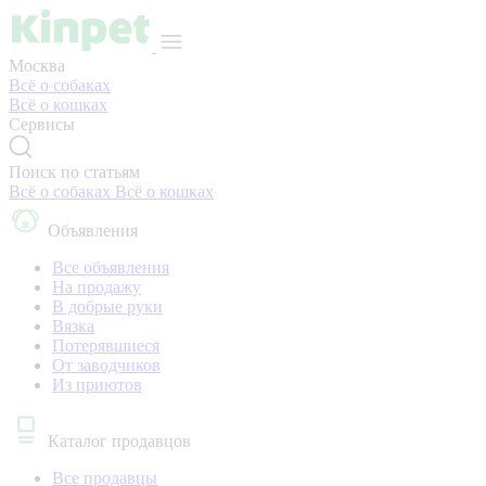
Москва
Всё о собаках
Всё о кошках
Сервисы
Поиск по статьям
Всё о собаках
Всё о кошках
Объявления
Все объявления
На продажу
В добрые руки
Вязка
Потерявшиеся
От заводчиков
Из приютов
Каталог продавцов
Все продавцы