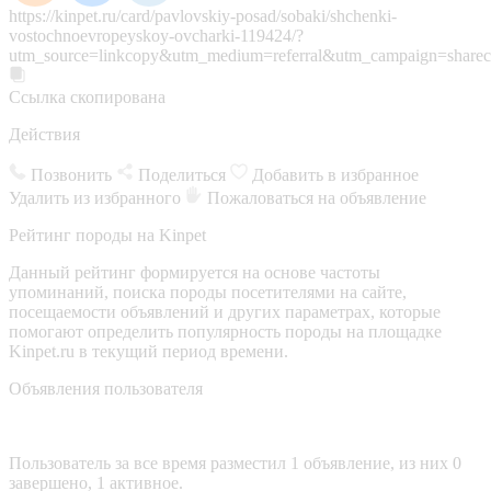
https://kinpet.ru/card/pavlovskiy-posad/sobaki/shchenki-
vostochnoevropeyskoy-ovcharki-119424/?
utm_source=linkcopy&utm_medium=referral&utm_campaign=sharec
Ссылка скопирована
Действия
Позвонить
Поделиться
Добавить в избранное
Удалить из избранного
Пожаловаться на объявление
Рейтинг породы на Kinpet
Данный рейтинг формируется на основе частоты
упоминаний, поиска породы посетителями на сайте,
посещаемости объявлений и других параметрах, которые
помогают определить популярность породы на площадке
Kinpet.ru в текущий период времени.
Объявления пользователя
Пользователь за все время разместил 1 объявление, из них 0
завершено, 1 активное.