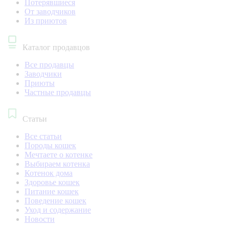
Потерявшиеся
От заводчиков
Из приютов
Каталог продавцов
Все продавцы
Заводчики
Приюты
Частные продавцы
Статьи
Все статьи
Породы кошек
Мечтаете о котенке
Выбираем котенка
Котенок дома
Здоровье кошек
Питание кошек
Поведение кошек
Уход и содержание
Новости