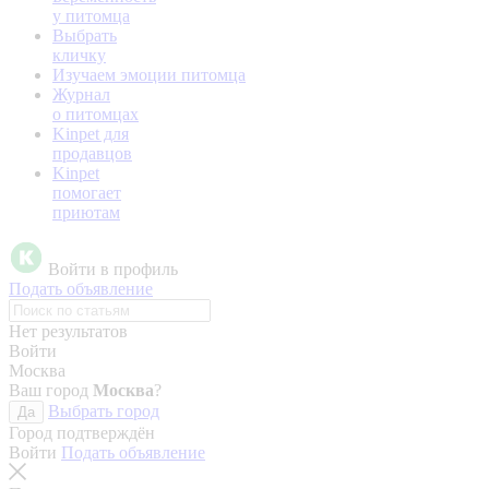
у питомца
Выбрать
кличку
Изучаем эмоции питомца
Журнал
о питомцах
Kinpet для
продавцов
Kinpet
помогает
приютам
Войти в профиль
Подать объявление
Нет результатов
Войти
Москва
Ваш город
Москва
?
Выбрать город
Да
Город подтверждён
Войти
Подать объявление