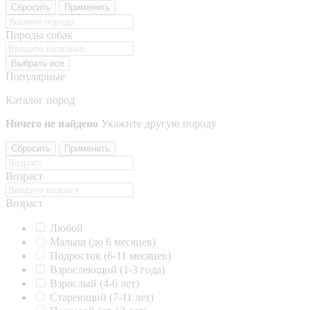
Сбросить
Применить
Породы собак
Выбрать все
Популярные
Каталог пород
Ничего не найдено
Укажите другую породу
Сбросить
Применить
Возраст
Возраст
Любой
Малыш (до 6 месяцев)
Подросток (6-11 месяцев)
Взрослеющий (1-3 года)
Взрослый (4-6 лет)
Стареющий (7-11 лет)