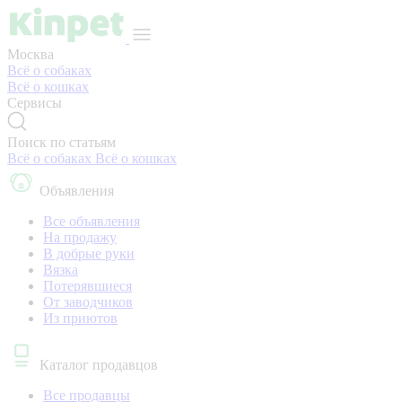
Москва
Всё о собаках
Всё о кошках
Сервисы
Поиск по статьям
Всё о собаках
Всё о кошках
Объявления
Все объявления
На продажу
В добрые руки
Вязка
Потерявшиеся
От заводчиков
Из приютов
Каталог продавцов
Все продавцы