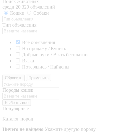
Поиск животных
среди 20 329 объявлений
Кошки
Собаки
Тип объявления
Все объявления
На продажу / Купить
Добрые руки / Взять бесплатно
Вязка
Потерялись / Найдены
Сбросить
Применить
Породы кошек
Выбрать все
Популярные
Каталог пород
Ничего не найдено
Укажите другую породу