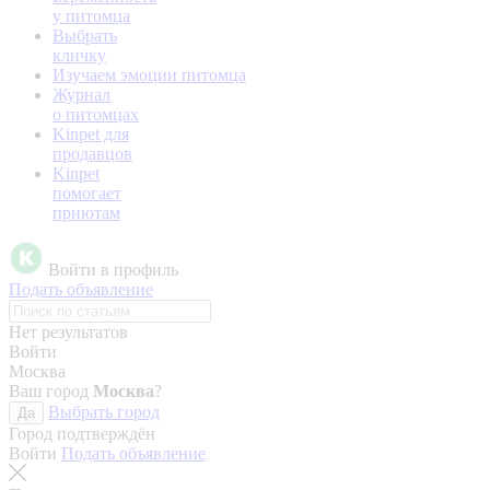
у питомца
Выбрать
кличку
Изучаем эмоции питомца
Журнал
о питомцах
Kinpet для
продавцов
Kinpet
помогает
приютам
Войти в профиль
Подать объявление
Нет результатов
Войти
Москва
Ваш город
Москва
?
Выбрать город
Да
Город подтверждён
Войти
Подать объявление