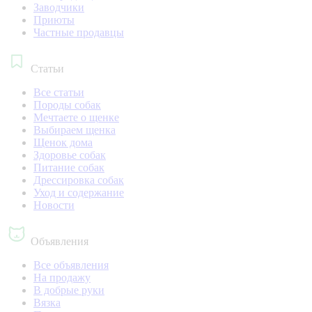
Заводчики
Приюты
Частные продавцы
Статьи
Все статьи
Породы собак
Мечтаете о щенке
Выбираем щенка
Щенок дома
Здоровье собак
Питание собак
Дрессировка собак
Уход и содержание
Новости
Объявления
Все объявления
На продажу
В добрые руки
Вязка