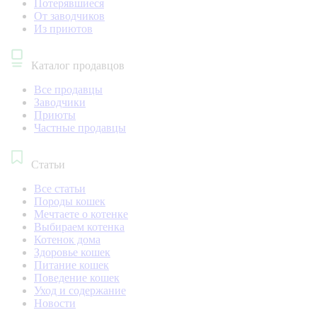
Потерявшиеся
От заводчиков
Из приютов
Каталог продавцов
Все продавцы
Заводчики
Приюты
Частные продавцы
Статьи
Все статьи
Породы кошек
Мечтаете о котенке
Выбираем котенка
Котенок дома
Здоровье кошек
Питание кошек
Поведение кошек
Уход и содержание
Новости