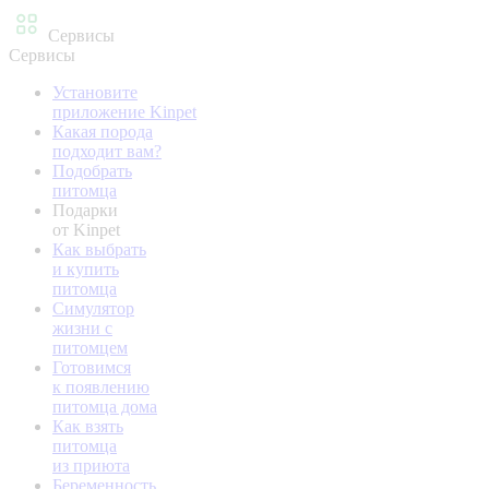
Сервисы
Сервисы
Установите
приложение Kinpet
Какая порода
подходит вам?
Подобрать
питомца
Подарки
от Kinpet
Как выбрать
и купить
питомца
Симулятор
жизни с
питомцем
Готовимся
к появлению
питомца дома
Как взять
питомца
из приюта
Беременность