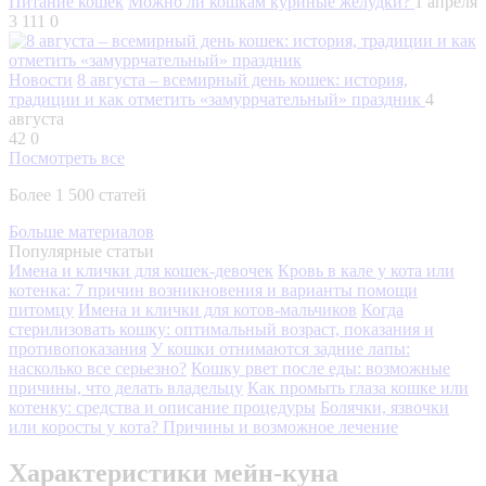
Питание кошек
Можно ли кошкам куриные желудки?
1 апреля
3 111
0
Новости
8 августа – всемирный день кошек: история,
традиции и как отметить «замуррчательный» праздник
4
августа
42
0
Посмотреть все
Более 1 500 статей
Больше материалов
Популярные статьи
Имена и клички для кошек-девочек
Кровь в кале у кота или
котенка: 7 причин возникновения и варианты помощи
питомцу
Имена и клички для котов-мальчиков
Когда
стерилизовать кошку: оптимальный возраст, показания и
противопоказания
У кошки отнимаются задние лапы:
насколько все серьезно?
Кошку рвет после еды: возможные
причины, что делать владельцу
Как промыть глаза кошке или
котенку: средства и описание процедуры
Болячки, язвочки
или коросты у кота? Причины и возможное лечение
Характеристики мейн-куна