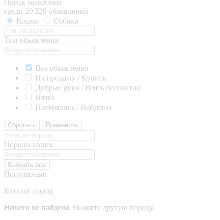
Поиск животных
среди 20 329 объявлений
Кошки
Собаки
Тип объявления
Все объявления
На продажу / Купить
Добрые руки / Взять бесплатно
Вязка
Потерялись / Найдены
Сбросить
Применить
Породы кошек
Выбрать все
Популярные
Каталог пород
Ничего не найдено
Укажите другую породу