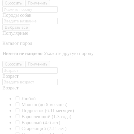
Сбросить
Применить
Породы собак
Выбрать все
Популярные
Каталог пород
Ничего не найдено
Укажите другую породу
Сбросить
Применить
Возраст
Возраст
Любой
Малыш (до 6 месяцев)
Подросток (6-11 месяцев)
Взрослеющий (1-3 года)
Взрослый (4-6 лет)
Стареющий (7-11 лет)