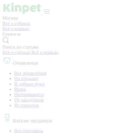
Москва
Всё о собаках
Всё о кошках
Сервисы
Поиск по статьям
Всё о собаках
Всё о кошках
Объявления
Все объявления
На продажу
В добрые руки
Вязка
Потерявшиеся
От заводчиков
Из приютов
Каталог продавцов
Все продавцы