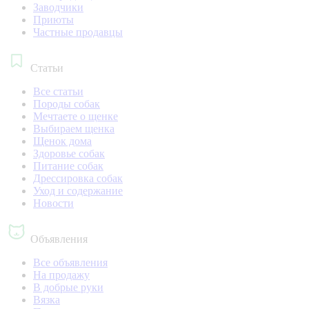
Заводчики
Приюты
Частные продавцы
Статьи
Все статьи
Породы собак
Мечтаете о щенке
Выбираем щенка
Щенок дома
Здоровье собак
Питание собак
Дрессировка собак
Уход и содержание
Новости
Объявления
Все объявления
На продажу
В добрые руки
Вязка