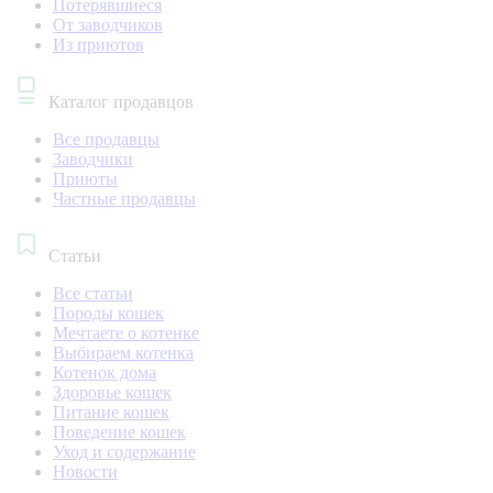
Потерявшиеся
От заводчиков
Из приютов
Каталог продавцов
Все продавцы
Заводчики
Приюты
Частные продавцы
Статьи
Все статьи
Породы кошек
Мечтаете о котенке
Выбираем котенка
Котенок дома
Здоровье кошек
Питание кошек
Поведение кошек
Уход и содержание
Новости