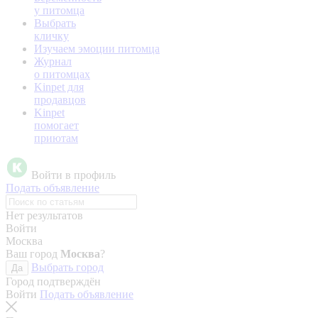
у питомца
Выбрать
кличку
Изучаем эмоции питомца
Журнал
о питомцах
Kinpet для
продавцов
Kinpet
помогает
приютам
Войти в профиль
Подать объявление
Нет результатов
Войти
Москва
Ваш город
Москва
?
Выбрать город
Да
Город подтверждён
Войти
Подать объявление