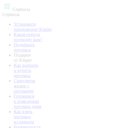
Сервисы
Сервисы
Установите
приложение Kinpet
Какая порода
подходит вам?
Подобрать
питомца
Подарки
от Kinpet
Как выбрать
и купить
питомца
Симулятор
жизни с
питомцем
Готовимся
к появлению
питомца дома
Как взять
питомца
из приюта
Беременность