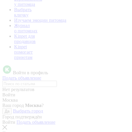
у питомца
Выбрать
кличку
Изучаем эмоции питомца
Журнал
о питомцах
Kinpet для
продавцов
Kinpet
помогает
приютам
Войти в профиль
Подать объявление
Нет результатов
Войти
Москва
Ваш город
Москва
?
Выбрать город
Да
Город подтверждён
Войти
Подать объявление