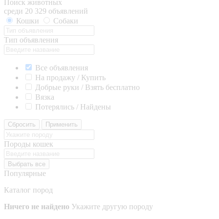
Поиск животных
среди 20 329 объявлений
Кошки
Собаки
Тип объявления
Все объявления
На продажу / Купить
Добрые руки / Взять бесплатно
Вязка
Потерялись / Найдены
Сбросить
Применить
Породы кошек
Выбрать все
Популярные
Каталог пород
Ничего не найдено
Укажите другую породу