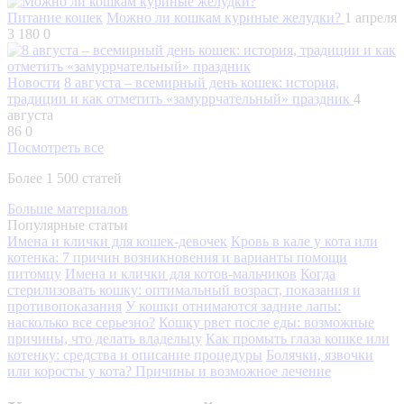
Питание кошек
Можно ли кошкам куриные желудки?
1 апреля
3 180
0
Новости
8 августа – всемирный день кошек: история,
традиции и как отметить «замуррчательный» праздник
4
августа
86
0
Посмотреть все
Более 1 500 статей
Больше материалов
Популярные статьи
Имена и клички для кошек-девочек
Кровь в кале у кота или
котенка: 7 причин возникновения и варианты помощи
питомцу
Имена и клички для котов-мальчиков
Когда
стерилизовать кошку: оптимальный возраст, показания и
противопоказания
У кошки отнимаются задние лапы:
насколько все серьезно?
Кошку рвет после еды: возможные
причины, что делать владельцу
Как промыть глаза кошке или
котенку: средства и описание процедуры
Болячки, язвочки
или коросты у кота? Причины и возможное лечение