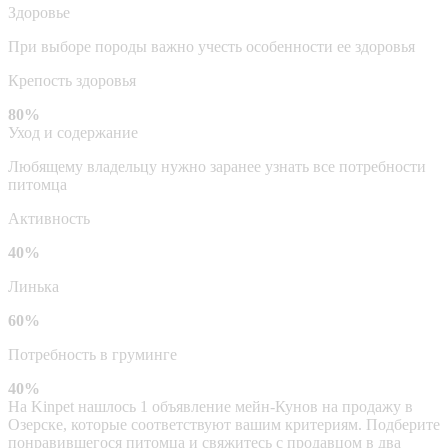
Здоровье
При выборе породы важно учесть особенности ее здоровья
Крепость здоровья
80%
Уход и содержание
Любящему владельцу нужно заранее узнать все потребности
питомца
Активность
40%
Линька
60%
Потребность в груминге
40%
На Kinpet нашлось 1 объявление мейн-Кунов на продажу в
Озерске, которые соответствуют вашим критериям. Подберите
понравившегося питомца и свяжитесь с продавцом в два