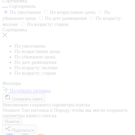
Сортировка
Сортировать
По умолчанию
По возрастанию цены
По
убыванию цены
По дате размещения
По возрасту:
моложе
По возрасту: старше
Сортировка
По умолчанию
По возрастанию цены
По убыванию цены
По дате размещения
По возрасту: моложе
По возрасту: старше
Фильтры
Подобрать питомца
Сохранить поиск
Невозможно сохранить параметры поиска
Укажите Тип питомца и Породу, чтобы мы могли сохранить
параметры вашего поиска
Понятно
Поделиться