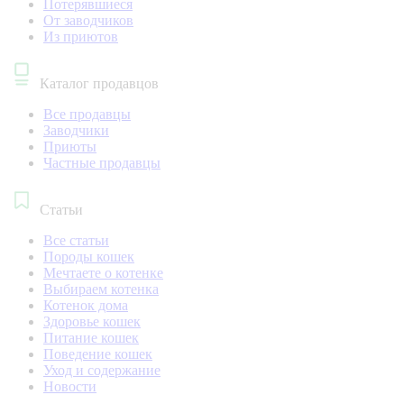
Потерявшиеся
От заводчиков
Из приютов
Каталог продавцов
Все продавцы
Заводчики
Приюты
Частные продавцы
Статьи
Все статьи
Породы кошек
Мечтаете о котенке
Выбираем котенка
Котенок дома
Здоровье кошек
Питание кошек
Поведение кошек
Уход и содержание
Новости