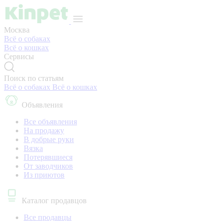
Москва
Всё о собаках
Всё о кошках
Сервисы
Поиск по статьям
Всё о собаках
Всё о кошках
Объявления
Все объявления
На продажу
В добрые руки
Вязка
Потерявшиеся
От заводчиков
Из приютов
Каталог продавцов
Все продавцы