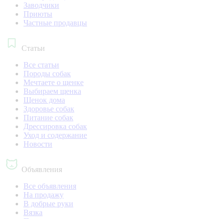
Заводчики
Приюты
Частные продавцы
Статьи
Все статьи
Породы собак
Мечтаете о щенке
Выбираем щенка
Щенок дома
Здоровье собак
Питание собак
Дрессировка собак
Уход и содержание
Новости
Объявления
Все объявления
На продажу
В добрые руки
Вязка