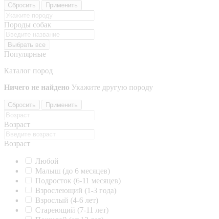
Сбросить
Применить
Породы собак
Выбрать все
Популярные
Каталог пород
Ничего не найдено
Укажите другую породу
Сбросить
Применить
Возраст
Возраст
Любой
Малыш (до 6 месяцев)
Подросток (6-11 месяцев)
Взрослеющий (1-3 года)
Взрослый (4-6 лет)
Стареющий (7-11 лет)