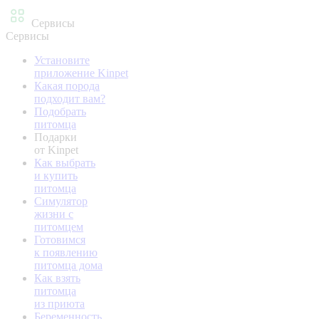
Сервисы
Сервисы
Установите
приложение Kinpet
Какая порода
подходит вам?
Подобрать
питомца
Подарки
от Kinpet
Как выбрать
и купить
питомца
Симулятор
жизни с
питомцем
Готовимся
к появлению
питомца дома
Как взять
питомца
из приюта
Беременность