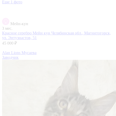
Еще 1 фото
Мейн-кун
3 мес.
Красное серебро Мейн кун
Челябинская обл., Магнитогорск,
ул. Энтузиастов, 51
45 000 ₽
Alan Lions Мусаева
Заводчик