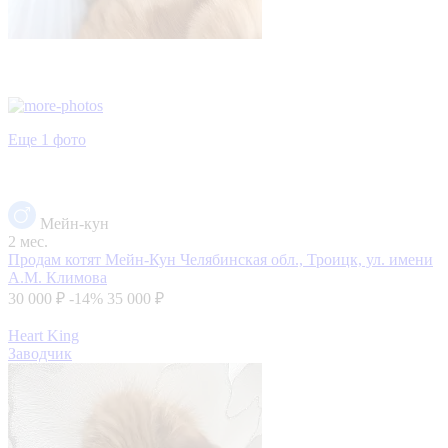
Еще 1 фото
Мейн-кун
2 мес.
Продам котят Мейн-Кун
Челябинская обл., Троицк, ул. имени
А.М. Климова
30 000 ₽
-14%
35 000 ₽
Heart King
Заводчик