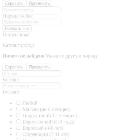
Сбросить
Применить
Породы собак
Выбрать все
Популярные
Каталог пород
Ничего не найдено
Укажите другую породу
Сбросить
Применить
Возраст
Возраст
Любой
Малыш (до 6 месяцев)
Подросток (6-11 месяцев)
Взрослеющий (1-3 года)
Взрослый (4-6 лет)
Стареющий (7-11 лет)