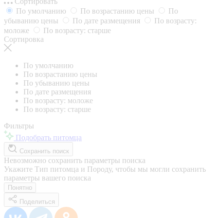
Сортировать
По умолчанию
По возрастанию цены
По
убыванию цены
По дате размещения
По возрасту:
моложе
По возрасту: старше
Сортировка
По умолчанию
По возрастанию цены
По убыванию цены
По дате размещения
По возрасту: моложе
По возрасту: старше
Фильтры
Подобрать питомца
Сохранить поиск
Невозможно сохранить параметры поиска
Укажите Тип питомца и Породу, чтобы мы могли сохранить
параметры вашего поиска
Понятно
Поделиться