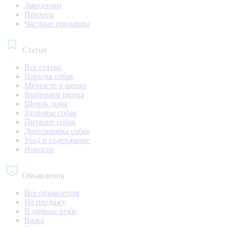
Заводчики
Приюты
Частные продавцы
Статьи
Все статьи
Породы собак
Мечтаете о щенке
Выбираем щенка
Щенок дома
Здоровье собак
Питание собак
Дрессировка собак
Уход и содержание
Новости
Объявления
Все объявления
На продажу
В добрые руки
Вязка