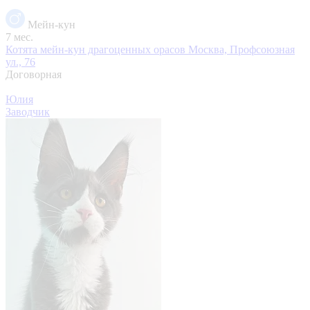
Мейн-кун
7 мес.
Котята мейн-кун драгоценных орасов
Москва, Профсоюзная
ул., 76
Договорная
Юлия
Заводчик