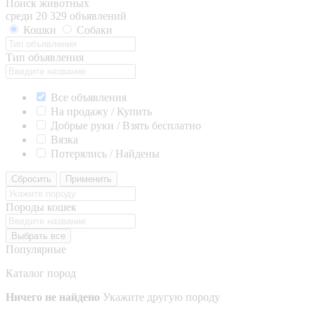
Поиск животных
среди 20 329 объявлений
Кошки
Собаки
Тип объявления
Все объявления
На продажу / Купить
Добрые руки / Взять бесплатно
Вязка
Потерялись / Найдены
Сбросить
Применить
Породы кошек
Выбрать все
Популярные
Каталог пород
Ничего не найдено
Укажите другую породу