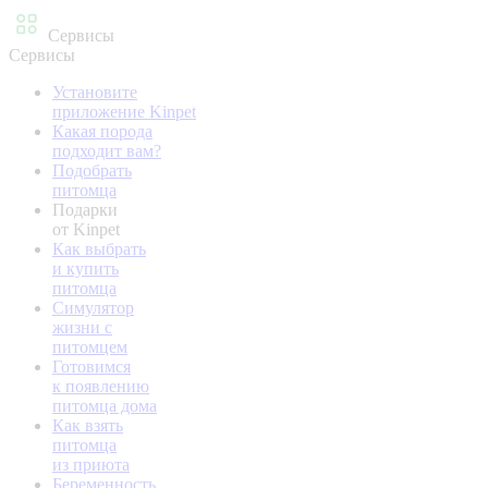
Сервисы
Сервисы
Установите
приложение Kinpet
Какая порода
подходит вам?
Подобрать
питомца
Подарки
от Kinpet
Как выбрать
и купить
питомца
Симулятор
жизни с
питомцем
Готовимся
к появлению
питомца дома
Как взять
питомца
из приюта
Беременность