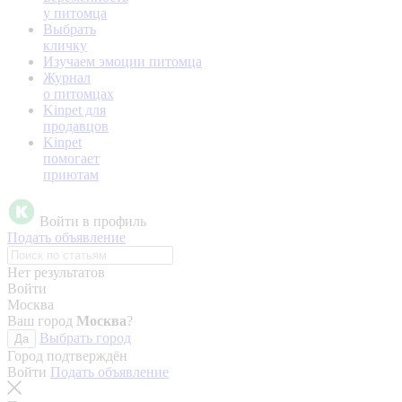
у питомца
Выбрать
кличку
Изучаем эмоции питомца
Журнал
о питомцах
Kinpet для
продавцов
Kinpet
помогает
приютам
Войти в профиль
Подать объявление
Нет результатов
Войти
Москва
Ваш город
Москва
?
Выбрать город
Да
Город подтверждён
Войти
Подать объявление