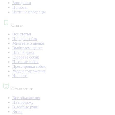
Заводчики
Приюты
Частные продавцы
Статьи
Все статьи
Породы собак
Мечтаете о щенке
Выбираем щенка
Щенок дома
Здоровье собак
Питание собак
Дрессировка собак
Уход и содержание
Новости
Объявления
Все объявления
На продажу
В добрые руки
Вязка