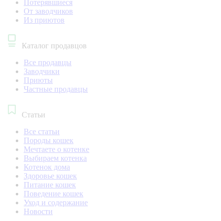
Потерявшиеся
От заводчиков
Из приютов
Каталог продавцов
Все продавцы
Заводчики
Приюты
Частные продавцы
Статьи
Все статьи
Породы кошек
Мечтаете о котенке
Выбираем котенка
Котенок дома
Здоровье кошек
Питание кошек
Поведение кошек
Уход и содержание
Новости