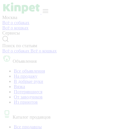
Москва
Всё о собаках
Всё о кошках
Сервисы
Поиск по статьям
Всё о собаках
Всё о кошках
Объявления
Все объявления
На продажу
В добрые руки
Вязка
Потерявшиеся
От заводчиков
Из приютов
Каталог продавцов
Все продавцы