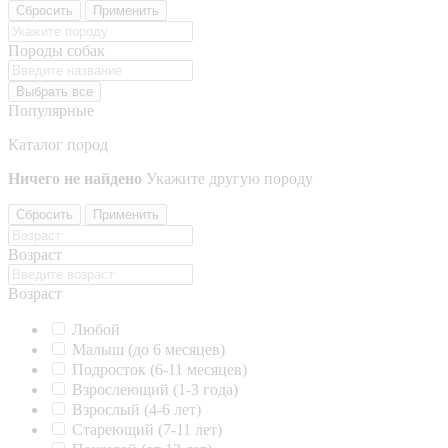
Сбросить
Применить
Породы собак
Выбрать все
Популярные
Каталог пород
Ничего не найдено
Укажите другую породу
Сбросить
Применить
Возраст
Возраст
Любой
Малыш (до 6 месяцев)
Подросток (6-11 месяцев)
Взрослеющий (1-3 года)
Взрослый (4-6 лет)
Стареющий (7-11 лет)