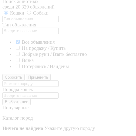
Поиск животных
среди 20 329 объявлений
Кошки
Собаки
Тип объявления
Все объявления
На продажу / Купить
Добрые руки / Взять бесплатно
Вязка
Потерялись / Найдены
Сбросить
Применить
Породы кошек
Выбрать все
Популярные
Каталог пород
Ничего не найдено
Укажите другую породу