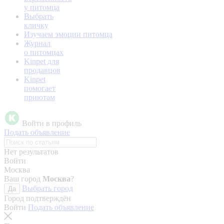
у питомца
Выбрать
кличку
Изучаем эмоции питомца
Журнал
о питомцах
Kinpet для
продавцов
Kinpet
помогает
приютам
Войти в профиль
Подать объявление
Нет результатов
Войти
Москва
Ваш город
Москва
?
Выбрать город
Да
Город подтверждён
Войти
Подать объявление