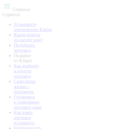
Сервисы
Сервисы
Установите
приложение Kinpet
Какая порода
подходит вам?
Подобрать
питомца
Подарки
от Kinpet
Как выбрать
и купить
питомца
Симулятор
жизни с
питомцем
Готовимся
к появлению
питомца дома
Как взять
питомца
из приюта
Беременность