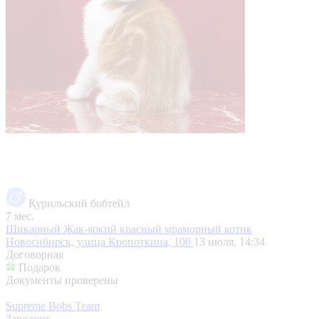
Курильский бобтейл
7 мес.
Шикарный Жак-яркий красный мраморный котик
Новосибирск, улица Кропоткина, 106
13 июля, 14:34
Договорная
Подарок
Документы проверены
Supreme Bobs Team
Заводчик