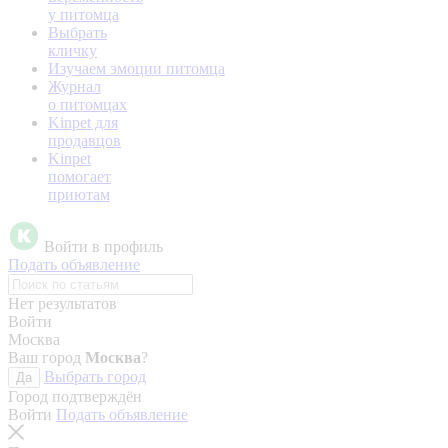
у питомца
Выбрать
кличку
Изучаем эмоции питомца
Журнал
о питомцах
Kinpet для
продавцов
Kinpet
помогает
приютам
Войти в профиль
Подать объявление
Нет результатов
Войти
Москва
Ваш город
Москва
?
Выбрать город
Да
Город подтверждён
Войти
Подать объявление