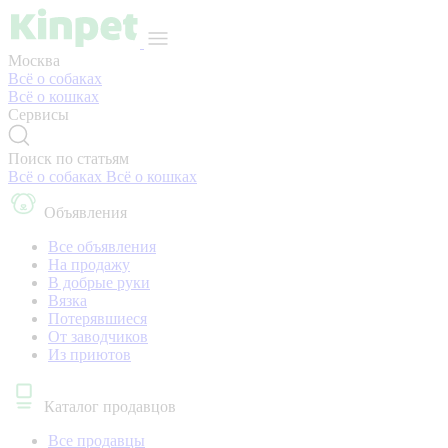
Москва
Всё о собаках
Всё о кошках
Сервисы
Поиск по статьям
Всё о собаках
Всё о кошках
Объявления
Все объявления
На продажу
В добрые руки
Вязка
Потерявшиеся
От заводчиков
Из приютов
Каталог продавцов
Все продавцы