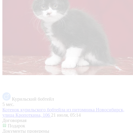
Курильский бобтейл
5 мес.
Котенок курильского бобтейла из питомника
Новосибирск,
улица Кропоткина, 106
21 июля, 05:14
Договорная
Подарок
Документы проверены