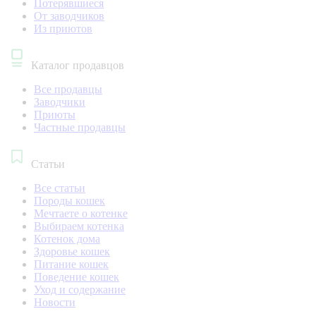
Потерявшиеся
От заводчиков
Из приютов
Каталог продавцов
Все продавцы
Заводчики
Приюты
Частные продавцы
Статьи
Все статьи
Породы кошек
Мечтаете о котенке
Выбираем котенка
Котенок дома
Здоровье кошек
Питание кошек
Поведение кошек
Уход и содержание
Новости