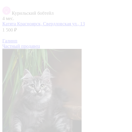
Курильский бобтейл
4 мес.
Катята
Красноярск, Свердловская ул., 13
1 500 ₽
Галинп
Частный продавец