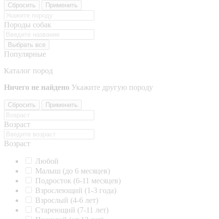
Сбросить
Применить
Породы собак
Выбрать все
Популярные
Каталог пород
Ничего не найдено
Укажите другую породу
Сбросить
Применить
Возраст
Возраст
Любой
Малыш (до 6 месяцев)
Подросток (6-11 месяцев)
Взрослеющий (1-3 года)
Взрослый (4-6 лет)
Стареющий (7-11 лет)