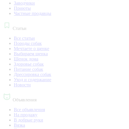
Заводчики
Приюты
Частные продавцы
Статьи
Все статьи
Породы собак
Мечтаете о щенке
Выбираем щенка
Щенок дома
Здоровье собак
Питание собак
Дрессировка собак
Уход и содержание
Новости
Объявления
Все объявления
На продажу
В добрые руки
Вязка