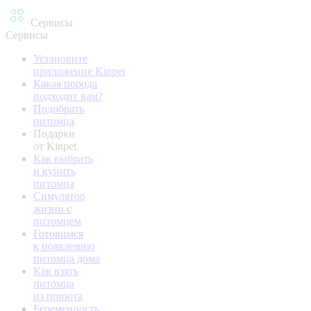
Сервисы
Сервисы
Установите
приложение Kinpet
Какая порода
подходит вам?
Подобрать
питомца
Подарки
от Kinpet
Как выбрать
и купить
питомца
Симулятор
жизни с
питомцем
Готовимся
к появлению
питомца дома
Как взять
питомца
из приюта
Беременность