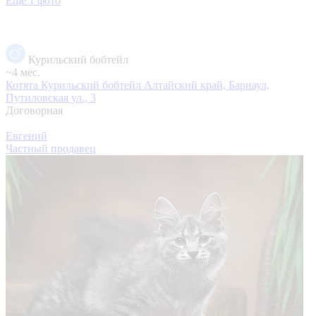
Еще 1 фото
Курильский бобтейл
~4 мес.
Котята Курильский бобтейл
Алтайский край, Барнаул,
Путиловская ул., 3
Договорная
Евгений
Частный продавец