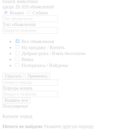
Поиск животных
среди 20 329 объявлений
Кошки
Собаки
Тип объявления
Все объявления
На продажу / Купить
Добрые руки / Взять бесплатно
Вязка
Потерялись / Найдены
Сбросить
Применить
Породы кошек
Выбрать все
Популярные
Каталог пород
Ничего не найдено
Укажите другую породу