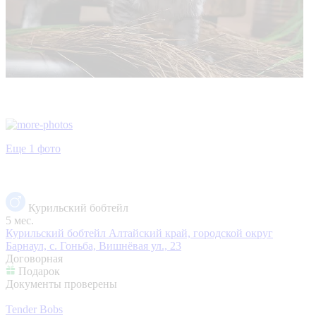
Еще 1 фото
Курильский бобтейл
5 мес.
Курильский бобтейл
Алтайский край, городской округ
Барнаул, с. Гоньба, Вишнёвая ул., 23
Договорная
Подарок
Документы проверены
Tender Bobs