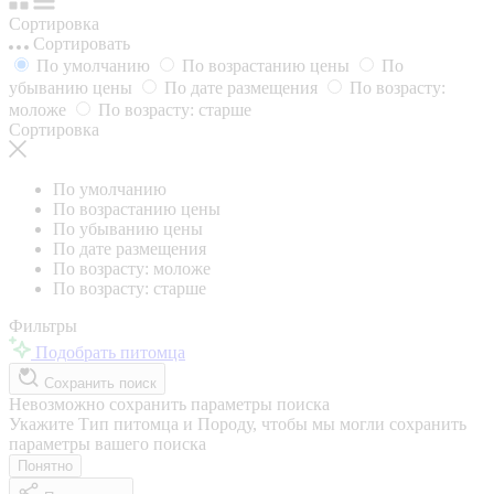
Сортировка
Сортировать
По умолчанию
По возрастанию цены
По
убыванию цены
По дате размещения
По возрасту:
моложе
По возрасту: старше
Сортировка
По умолчанию
По возрастанию цены
По убыванию цены
По дате размещения
По возрасту: моложе
По возрасту: старше
Фильтры
Подобрать питомца
Сохранить поиск
Невозможно сохранить параметры поиска
Укажите Тип питомца и Породу, чтобы мы могли сохранить
параметры вашего поиска
Понятно