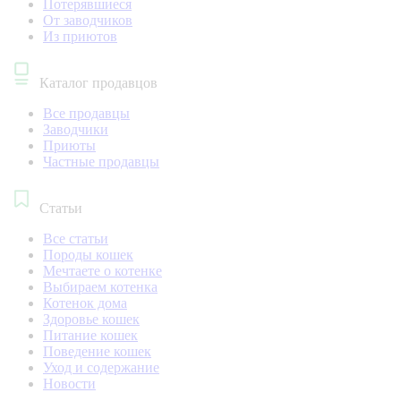
Потерявшиеся
От заводчиков
Из приютов
Каталог продавцов
Все продавцы
Заводчики
Приюты
Частные продавцы
Статьи
Все статьи
Породы кошек
Мечтаете о котенке
Выбираем котенка
Котенок дома
Здоровье кошек
Питание кошек
Поведение кошек
Уход и содержание
Новости