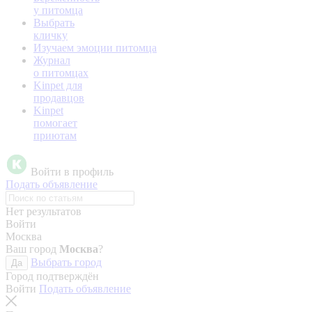
у питомца
Выбрать
кличку
Изучаем эмоции питомца
Журнал
о питомцах
Kinpet для
продавцов
Kinpet
помогает
приютам
Войти в профиль
Подать объявление
Нет результатов
Войти
Москва
Ваш город
Москва
?
Выбрать город
Да
Город подтверждён
Войти
Подать объявление