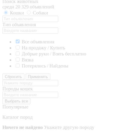
Поиск животных
среди 20 329 объявлений
Кошки
Собаки
Тип объявления
Все объявления
На продажу / Купить
Добрые руки / Взять бесплатно
Вязка
Потерялись / Найдены
Сбросить
Применить
Породы кошек
Выбрать все
Популярные
Каталог пород
Ничего не найдено
Укажите другую породу