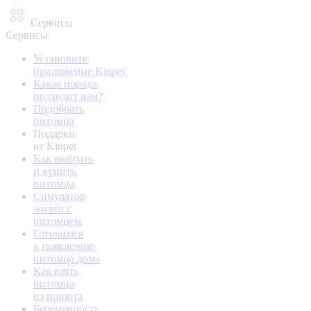
Сервисы
Сервисы
Установите
приложение Kinpet
Какая порода
подходит вам?
Подобрать
питомца
Подарки
от Kinpet
Как выбрать
и купить
питомца
Симулятор
жизни с
питомцем
Готовимся
к появлению
питомца дома
Как взять
питомца
из приюта
Беременность