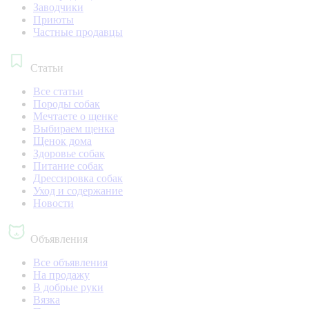
Заводчики
Приюты
Частные продавцы
Статьи
Все статьи
Породы собак
Мечтаете о щенке
Выбираем щенка
Щенок дома
Здоровье собак
Питание собак
Дрессировка собак
Уход и содержание
Новости
Объявления
Все объявления
На продажу
В добрые руки
Вязка