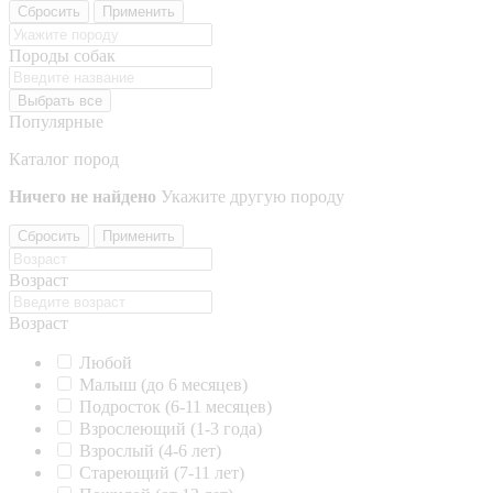
Сбросить
Применить
Породы собак
Выбрать все
Популярные
Каталог пород
Ничего не найдено
Укажите другую породу
Сбросить
Применить
Возраст
Возраст
Любой
Малыш (до 6 месяцев)
Подросток (6-11 месяцев)
Взрослеющий (1-3 года)
Взрослый (4-6 лет)
Стареющий (7-11 лет)