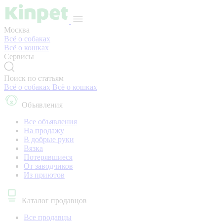
Москва
Всё о собаках
Всё о кошках
Сервисы
Поиск по статьям
Всё о собаках
Всё о кошках
Объявления
Все объявления
На продажу
В добрые руки
Вязка
Потерявшиеся
От заводчиков
Из приютов
Каталог продавцов
Все продавцы