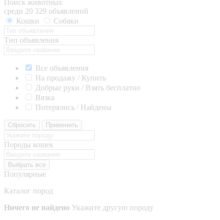
Поиск животных
среди 20 329 объявлений
Кошки
Собаки
Тип объявления
Все объявления
На продажу / Купить
Добрые руки / Взять бесплатно
Вязка
Потерялись / Найдены
Сбросить
Применить
Породы кошек
Выбрать все
Популярные
Каталог пород
Ничего не найдено
Укажите другую породу