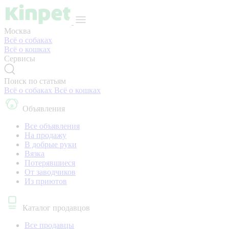
Москва
Всё о собаках
Всё о кошках
Сервисы
Поиск по статьям
Всё о собаках
Всё о кошках
Объявления
Все объявления
На продажу
В добрые руки
Вязка
Потерявшиеся
От заводчиков
Из приютов
Каталог продавцов
Все продавцы