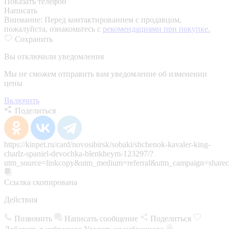
Показать телефон
Написать
Внимание:
Перед контактированием с продавцом,
пожалуйста, ознакомьтесь с
рекомендациями при покупке.
Сохранить
Вы отключили уведомления
Мы не сможем отправить вам уведомление об изменении
цены
Включить
Поделиться
https://kinpet.ru/card/novosibirsk/sobaki/shchenok-kavaler-king-
charlz-spaniel-devochka-blenkheym-123297/?
utm_source=linkcopy&utm_medium=referral&utm_campaign=sharec
Ссылка скопирована
Действия
Позвонить
Написать сообщение
Поделиться