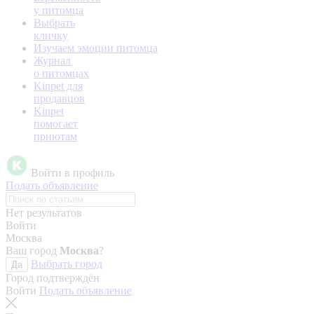
у питомца
Выбрать
кличку
Изучаем эмоции питомца
Журнал
о питомцах
Kinpet для
продавцов
Kinpet
помогает
приютам
Войти в профиль
Подать объявление
Нет результатов
Войти
Москва
Ваш город
Москва
?
Выбрать город
Да
Город подтверждён
Войти
Подать объявление