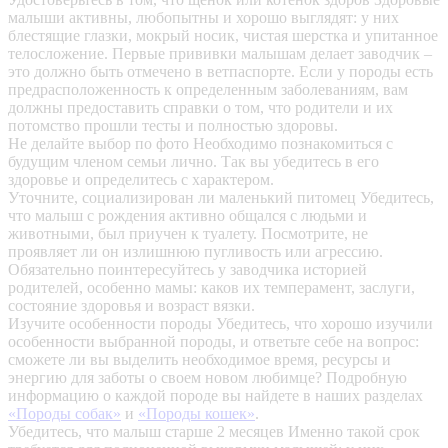
малыши активны, любопытны и хорошо выглядят: у них
блестящие глазки, мокрый носик, чистая шерстка и упитанное
телосложение. Первые прививки малышам делает заводчик –
это должно быть отмечено в ветпаспорте. Если у породы есть
предрасположенность к определенным заболеваниям, вам
должны предоставить справки о том, что родители и их
потомство прошли тесты и полностью здоровы.
Не делайте выбор по фото
Необходимо познакомиться с
будущим членом семьи лично. Так вы убедитесь в его
здоровье и определитесь с характером.
Уточните, социализирован ли маленький питомец
Убедитесь,
что малыш с рождения активно общался с людьми и
животными, был приучен к туалету. Посмотрите, не
проявляет ли он излишнюю пугливость или агрессию.
Обязательно поинтересуйтесь у заводчика историей
родителей, особенно мамы: каков их темперамент, заслуги,
состояние здоровья и возраст вязки.
Изучите особенности породы
Убедитесь, что хорошо изучили
особенности выбранной породы, и ответьте себе на вопрос:
сможете ли вы выделить необходимое время, ресурсы и
энергию для заботы о своем новом любимце? Подробную
информацию о каждой породе вы найдете в наших разделах
«Породы собак»
и
«Породы кошек»
.
Убедитесь, что малыш старше 2 месяцев
Именно такой срок