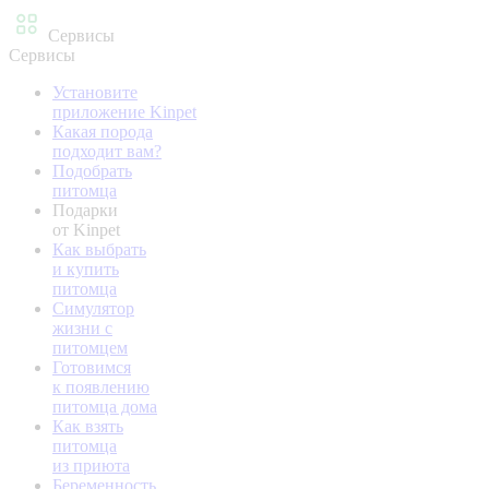
Сервисы
Сервисы
Установите
приложение Kinpet
Какая порода
подходит вам?
Подобрать
питомца
Подарки
от Kinpet
Как выбрать
и купить
питомца
Симулятор
жизни с
питомцем
Готовимся
к появлению
питомца дома
Как взять
питомца
из приюта
Беременность