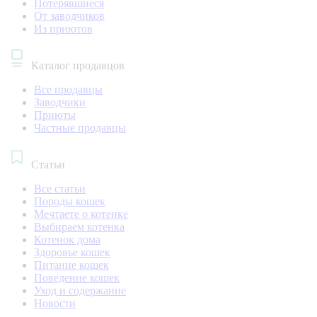
Потерявшиеся
От заводчиков
Из приютов
Каталог продавцов
Все продавцы
Заводчики
Приюты
Частные продавцы
Статьи
Все статьи
Породы кошек
Мечтаете о котенке
Выбираем котенка
Котенок дома
Здоровье кошек
Питание кошек
Поведение кошек
Уход и содержание
Новости