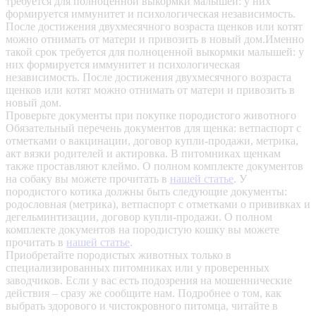
требуется для полноценной выкормки малышей: у них
формируется иммунитет и психологическая независимость.
После достижения двухмесячного возраста щенков или котят
можно отнимать от матери и привозить в новый дом.Именно
такой срок требуется для полноценной выкормки малышей: у
них формируется иммунитет и психологическая
независимость. После достижения двухмесячного возраста
щенков или котят можно отнимать от матери и привозить в
новый дом.
Проверьте документы при покупке породистого животного
Обязательный перечень документов для щенка: ветпаспорт с
отметками о вакцинации, договор купли-продажи, метрика,
акт вязки родителей и актировка. В питомниках щенкам
также проставляют клеймо. О полном комплекте документов
на собаку вы можете прочитать в
нашей статье
.
У
породистого котика должны быть следующие документы:
родословная (метрика), ветпаспорт с отметками о прививках и
дегельминтизации, договор купли-продажи. О полном
комплекте документов на породистую кошку вы можете
прочитать в
нашей статье
.
Приобретайте породистых животных только в
специализированных питомниках или у проверенных
заводчиков. Если у вас есть подозрения на мошеннические
действия – сразу же сообщите нам.
Подробнее о том, как
выбрать здорового и чистокровного питомца, читайте в