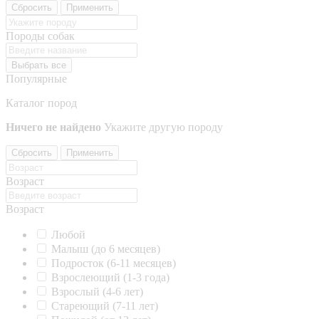
Сбросить
Применить
Породы собак
Выбрать все
Популярные
Каталог пород
Ничего не найдено
Укажите другую породу
Сбросить
Применить
Возраст
Возраст
Любой
Малыш (до 6 месяцев)
Подросток (6-11 месяцев)
Взрослеющий (1-3 года)
Взрослый (4-6 лет)
Стареющий (7-11 лет)