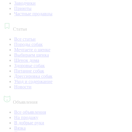
Заводчики
Приюты
Частные продавцы
Статьи
Все статьи
Породы собак
Мечтаете о щенке
Выбираем щенка
Щенок дома
Здоровье собак
Питание собак
Дрессировка собак
Уход и содержание
Новости
Объявления
Все объявления
На продажу
В добрые руки
Вязка