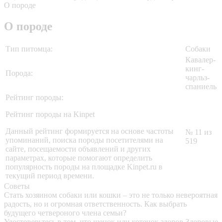
О породе
О породе
Тип питомца:
Собаки
Кавалер-
кинг-
Порода:
чарльз-
спаниель
Рейтинг породы:
Рейтинг породы на Kinpet
Данный рейтинг формируется на основе частоты
№ 11 из
упоминаний, поиска породы посетителями на
519
сайте, посещаемости объявлений и других
параметрах, которые помогают определить
популярность породы на площадке Kinpet.ru в
текущий период времени.
Советы
Стать хозяином собаки или кошки – это не только невероятная
радость, но и огромная ответственность. Как выбрать
будущего четвероного члена семьи?
Удостоверьтесь в том, что щенок или котенок здоров
Здоровые