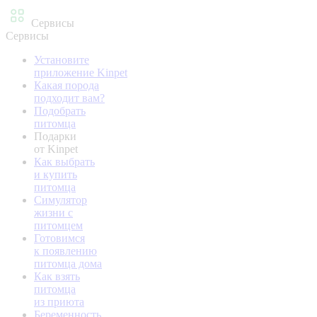
Сервисы
Сервисы
Установите
приложение Kinpet
Какая порода
подходит вам?
Подобрать
питомца
Подарки
от Kinpet
Как выбрать
и купить
питомца
Симулятор
жизни с
питомцем
Готовимся
к появлению
питомца дома
Как взять
питомца
из приюта
Беременность