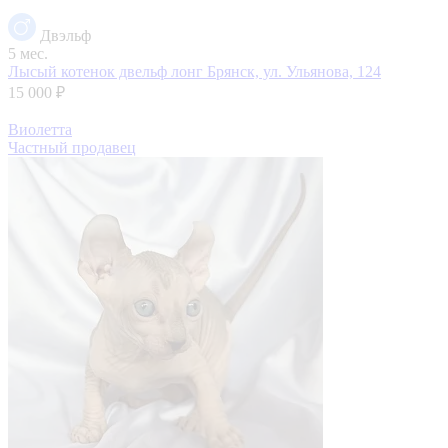
Двэльф
5 мес.
Лысый котенок двельф лонг
Брянск, ул. Ульянова, 124
15 000 ₽
Виолетта
Частный продавец