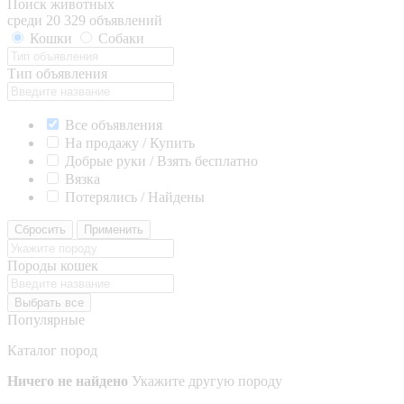
Поиск животных
среди 20 329 объявлений
Кошки
Собаки
Тип объявления
Все объявления
На продажу / Купить
Добрые руки / Взять бесплатно
Вязка
Потерялись / Найдены
Сбросить
Применить
Породы кошек
Выбрать все
Популярные
Каталог пород
Ничего не найдено
Укажите другую породу