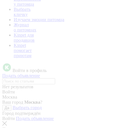
у питомца
Выбрать
кличку
Изучаем эмоции питомца
Журнал
о питомцах
Kinpet для
продавцов
Kinpet
помогает
приютам
Войти в профиль
Подать объявление
Нет результатов
Войти
Москва
Ваш город
Москва
?
Выбрать город
Да
Город подтверждён
Войти
Подать объявление