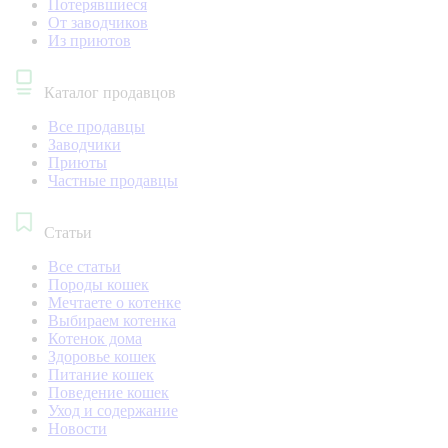
Потерявшиеся
От заводчиков
Из приютов
Каталог продавцов
Все продавцы
Заводчики
Приюты
Частные продавцы
Статьи
Все статьи
Породы кошек
Мечтаете о котенке
Выбираем котенка
Котенок дома
Здоровье кошек
Питание кошек
Поведение кошек
Уход и содержание
Новости