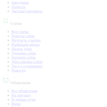
Заводчики
Приюты
Частные продавцы
Статьи
Все статьи
Породы собак
Мечтаете о щенке
Выбираем щенка
Щенок дома
Здоровье собак
Питание собак
Дрессировка собак
Уход и содержание
Новости
Объявления
Все объявления
На продажу
В добрые руки
Вязка