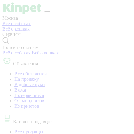
Москва
Всё о собаках
Всё о кошках
Сервисы
Поиск по статьям
Всё о собаках
Всё о кошках
Объявления
Все объявления
На продажу
В добрые руки
Вязка
Потерявшиеся
От заводчиков
Из приютов
Каталог продавцов
Все продавцы