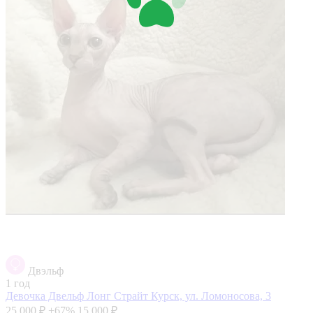
Двэльф
1 год
Девочка Двельф Лонг Страйт
Курск, ул. Ломоносова, 3
25 000 ₽
+67%
15 000 ₽