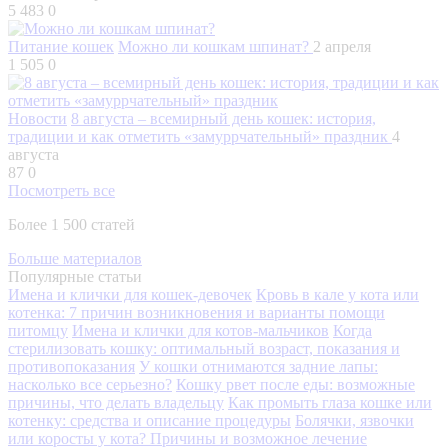
5 483
0
Питание кошек
Можно ли кошкам шпинат?
2 апреля
1 505
0
Новости
8 августа – всемирный день кошек: история,
традиции и как отметить «замуррчательный» праздник
4
августа
87
0
Посмотреть все
Более 1 500 статей
Больше материалов
Популярные статьи
Имена и клички для кошек-девочек
Кровь в кале у кота или
котенка: 7 причин возникновения и варианты помощи
питомцу
Имена и клички для котов-мальчиков
Когда
стерилизовать кошку: оптимальный возраст, показания и
противопоказания
У кошки отнимаются задние лапы:
насколько все серьезно?
Кошку рвет после еды: возможные
причины, что делать владельцу
Как промыть глаза кошке или
котенку: средства и описание процедуры
Болячки, язвочки
или коросты у кота? Причины и возможное лечение