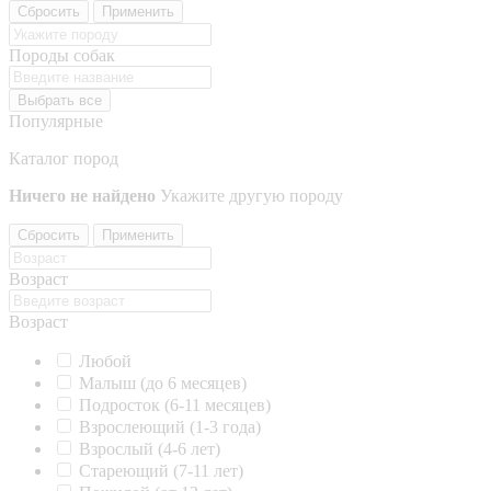
Сбросить
Применить
Породы собак
Выбрать все
Популярные
Каталог пород
Ничего не найдено
Укажите другую породу
Сбросить
Применить
Возраст
Возраст
Любой
Малыш (до 6 месяцев)
Подросток (6-11 месяцев)
Взрослеющий (1-3 года)
Взрослый (4-6 лет)
Стареющий (7-11 лет)