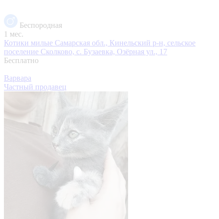
Беспородная
1 мес.
Котики милые
Самарская обл., Кинельский р-н, сельское
поселение Сколково, с. Бузаевка, Озёрная ул., 17
Бесплатно
Варвара
Частный продавец