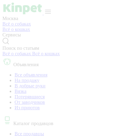
Москва
Всё о собаках
Всё о кошках
Сервисы
Поиск по статьям
Всё о собаках
Всё о кошках
Объявления
Все объявления
На продажу
В добрые руки
Вязка
Потерявшиеся
От заводчиков
Из приютов
Каталог продавцов
Все продавцы