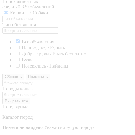
Поиск животных
среди 20 329 объявлений
Кошки
Собаки
Тип объявления
Все объявления
На продажу / Купить
Добрые руки / Взять бесплатно
Вязка
Потерялись / Найдены
Сбросить
Применить
Породы кошек
Выбрать все
Популярные
Каталог пород
Ничего не найдено
Укажите другую породу