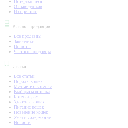
Потерявшиеся
От заводчиков
Из приютов
Каталог продавцов
Все продавцы
Заводчики
Приюты
Частные продавцы
Статьи
Все статьи
Породы кошек
Мечтаете о котенке
Выбираем котенка
Котенок дома
Здоровье кошек
Питание кошек
Поведение кошек
Уход и содержание
Новости