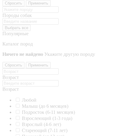
Сбросить
Применить
Породы собак
Выбрать все
Популярные
Каталог пород
Ничего не найдено
Укажите другую породу
Сбросить
Применить
Возраст
Возраст
Любой
Малыш (до 6 месяцев)
Подросток (6-11 месяцев)
Взрослеющий (1-3 года)
Взрослый (4-6 лет)
Стареющий (7-11 лет)