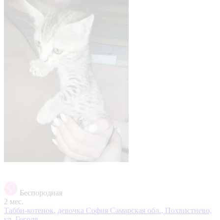
Беспородная
2 мес.
Табби-котенок, девочка София
Самарская обл., Похвистнево,
ул. Гоголя