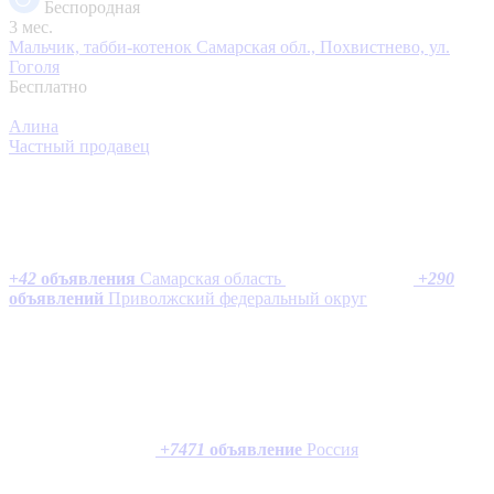
Беспородная
3 мес.
Мальчик, табби-котенок
Самарская обл., Похвистнево, ул.
Гоголя
Бесплатно
Алина
Частный продавец
+
42
объявления
Самарская область
+
290
объявлений
Приволжский федеральный округ
+
7471
объявление
Россия