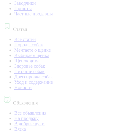
Заводчики
Приюты
Частные продавцы
Статьи
Все статьи
Породы собак
Мечтаете о щенке
Выбираем щенка
Щенок дома
Здоровье собак
Питание собак
Дрессировка собак
Уход и содержание
Новости
Объявления
Все объявления
На продажу
В добрые руки
Вязка