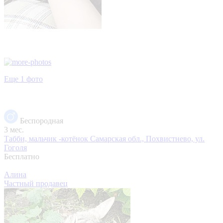
Еще 1 фото
Беспородная
3 мес.
Табби, мальчик -котёнок
Самарская обл., Похвистнево, ул.
Гоголя
Бесплатно
Алина
Частный продавец