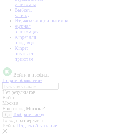
у питомца
Выбрать
кличку
Изучаем эмоции питомца
Журнал
о питомцах
Kinpet для
продавцов
Kinpet
помогает
приютам
Войти в профиль
Подать объявление
Нет результатов
Войти
Москва
Ваш город
Москва
?
Выбрать город
Да
Город подтверждён
Войти
Подать объявление