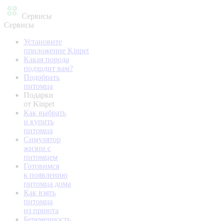
Сервисы
Сервисы
Установите
приложение Kinpet
Какая порода
подходит вам?
Подобрать
питомца
Подарки
от Kinpet
Как выбрать
и купить
питомца
Симулятор
жизни с
питомцем
Готовимся
к появлению
питомца дома
Как взять
питомца
из приюта
Беременность