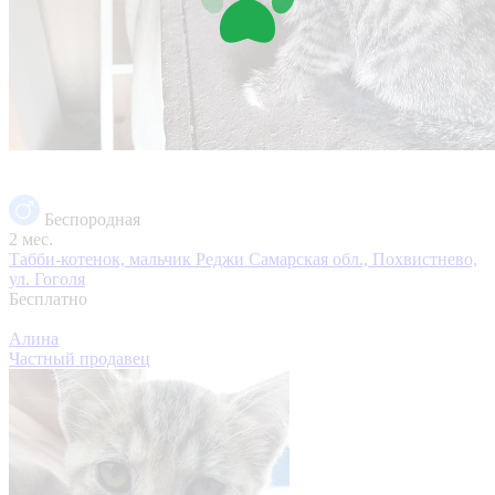
Беспородная
2 мес.
Табби-котенок, мальчик Реджи
Самарская обл., Похвистнево,
ул. Гоголя
Бесплатно
Алина
Частный продавец