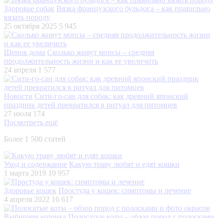
Здоровье собак
Вязка французского бульдога – как правильно
вязать породу
25 октября 2025
5 945
Щенок дома
Сколько живут мопсы – средняя
продолжительность жизни и как ее увеличить
24 апреля
1 577
Новости
Сити-го-сан для собак: как древний японский
праздник детей превратился в ритуал для питомцев
27 июля
174
Посмотреть ещё
Более 1 500 статей
Уход и содержание
Какую траву любят и едят кошки
1 марта 2019
10 957
Здоровье кошек
Простуда у кошек: симптомы и лечение
4 апреля 2022
16 617
Выбираем котенка
Полосатые коты – обзор пород с полосками