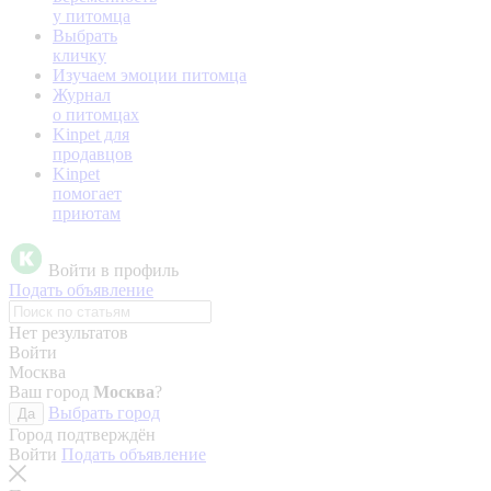
у питомца
Выбрать
кличку
Изучаем эмоции питомца
Журнал
о питомцах
Kinpet для
продавцов
Kinpet
помогает
приютам
Войти в профиль
Подать объявление
Нет результатов
Войти
Москва
Ваш город
Москва
?
Выбрать город
Да
Город подтверждён
Войти
Подать объявление