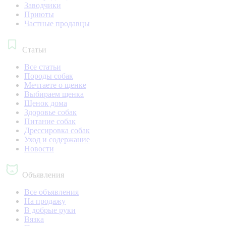
Заводчики
Приюты
Частные продавцы
Статьи
Все статьи
Породы собак
Мечтаете о щенке
Выбираем щенка
Щенок дома
Здоровье собак
Питание собак
Дрессировка собак
Уход и содержание
Новости
Объявления
Все объявления
На продажу
В добрые руки
Вязка