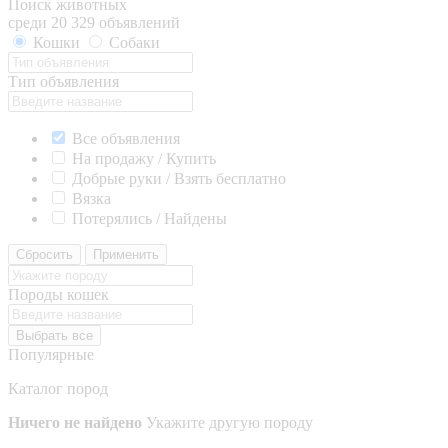
Поиск животных
среди 20 329 объявлений
Кошки
Собаки
Тип объявления
Все объявления
На продажу / Купить
Добрые руки / Взять бесплатно
Вязка
Потерялись / Найдены
Сбросить
Применить
Породы кошек
Выбрать все
Популярные
Каталог пород
Ничего не найдено
Укажите другую породу