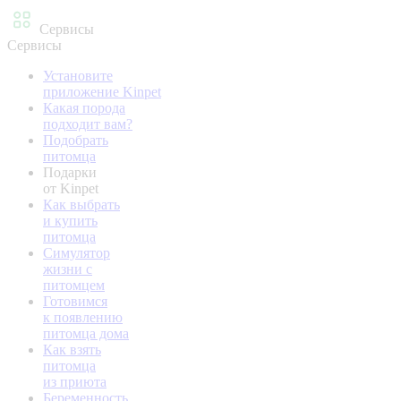
Сервисы
Сервисы
Установите
приложение Kinpet
Какая порода
подходит вам?
Подобрать
питомца
Подарки
от Kinpet
Как выбрать
и купить
питомца
Симулятор
жизни с
питомцем
Готовимся
к появлению
питомца дома
Как взять
питомца
из приюта
Беременность