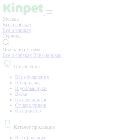
Москва
Всё о собаках
Всё о кошках
Сервисы
Поиск по статьям
Всё о собаках
Всё о кошках
Объявления
Все объявления
На продажу
В добрые руки
Вязка
Потерявшиеся
От заводчиков
Из приютов
Каталог продавцов
Все продавцы