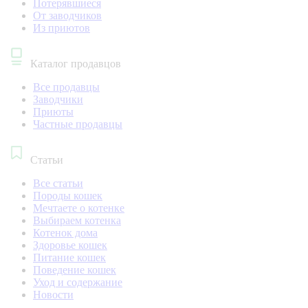
Потерявшиеся
От заводчиков
Из приютов
Каталог продавцов
Все продавцы
Заводчики
Приюты
Частные продавцы
Статьи
Все статьи
Породы кошек
Мечтаете о котенке
Выбираем котенка
Котенок дома
Здоровье кошек
Питание кошек
Поведение кошек
Уход и содержание
Новости