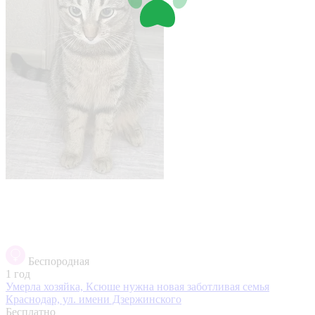
Беспородная
1 год
Умерла хозяйка, Ксюше нужна новая заботливая семья
Краснодар, ул. имени Дзержинского
Бесплатно