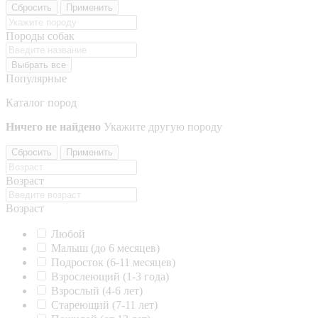
Сбросить
Применить
Породы собак
Выбрать все
Популярные
Каталог пород
Ничего не найдено
Укажите другую породу
Сбросить
Применить
Возраст
Возраст
Любой
Малыш (до 6 месяцев)
Подросток (6-11 месяцев)
Взрослеющий (1-3 года)
Взрослый (4-6 лет)
Стареющий (7-11 лет)