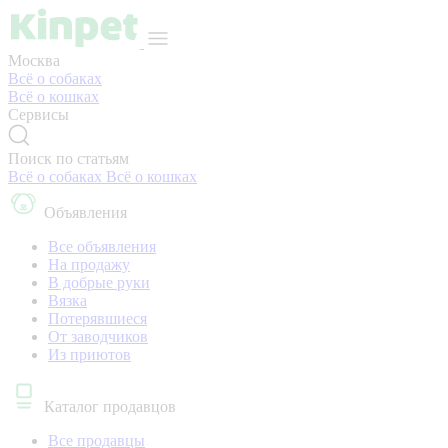
Москва
Всё о собаках
Всё о кошках
Сервисы
Поиск по статьям
Всё о собаках
Всё о кошках
Объявления
Все объявления
На продажу
В добрые руки
Вязка
Потерявшиеся
От заводчиков
Из приютов
Каталог продавцов
Все продавцы