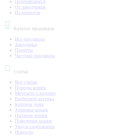
Потерявшиеся
От заводчиков
Из приютов
Каталог продавцов
Все продавцы
Заводчики
Приюты
Частные продавцы
Статьи
Все статьи
Породы кошек
Мечтаете о котенке
Выбираем котенка
Котенок дома
Здоровье кошек
Питание кошек
Поведение кошек
Уход и содержание
Новости