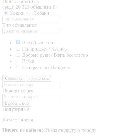
Поиск животных
среди 20 329 объявлений
Кошки
Собаки
Тип объявления
Все объявления
На продажу / Купить
Добрые руки / Взять бесплатно
Вязка
Потерялись / Найдены
Сбросить
Применить
Породы кошек
Выбрать все
Популярные
Каталог пород
Ничего не найдено
Укажите другую породу