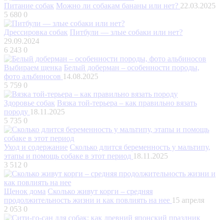
Питание собак
Можно ли собакам бананы или нет?
22.03.2025
5 680
0
Дрессировка собак
Питбули — злые собаки или нет?
29.09.2024
6 243
0
Выбираем щенка
Белый доберман – особенности породы,
фото альбиносов
14.08.2025
5 759
0
Здоровье собак
Вязка той-терьера – как правильно вязать
породу
18.11.2025
5 735
0
Уход и содержание
Сколько длится беременность у мальтипу,
этапы и помощь собаке в этот период
18.11.2025
3 512
0
Щенок дома
Сколько живут корги – средняя
продолжительность жизни и как повлиять на нее
15 апреля
2 053
0