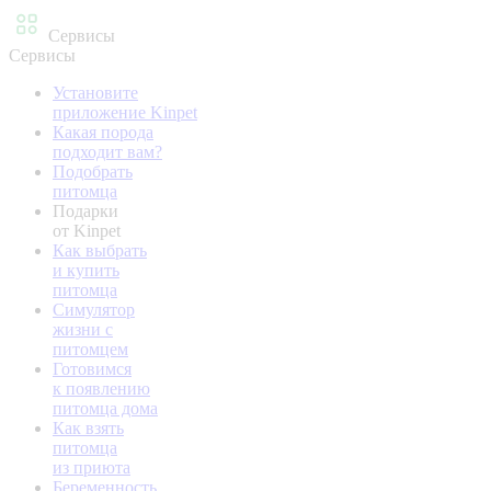
Сервисы
Сервисы
Установите
приложение Kinpet
Какая порода
подходит вам?
Подобрать
питомца
Подарки
от Kinpet
Как выбрать
и купить
питомца
Симулятор
жизни с
питомцем
Готовимся
к появлению
питомца дома
Как взять
питомца
из приюта
Беременность