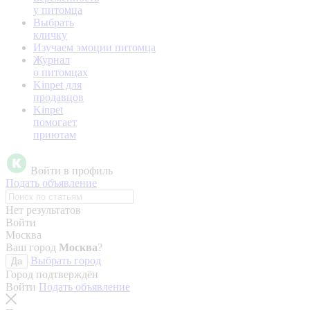
у питомца
Выбрать
кличку
Изучаем эмоции питомца
Журнал
о питомцах
Kinpet для
продавцов
Kinpet
помогает
приютам
Войти в профиль
Подать объявление
Нет результатов
Войти
Москва
Ваш город
Москва
?
Выбрать город
Да
Город подтверждён
Войти
Подать объявление