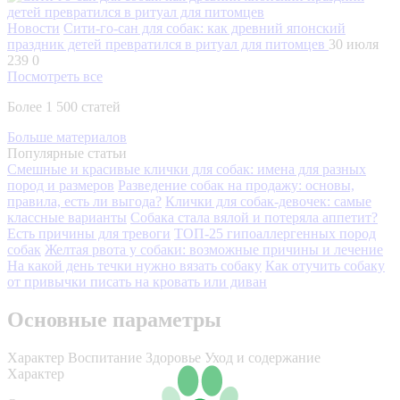
Новости
Сити-го-сан для собак: как древний японский
праздник детей превратился в ритуал для питомцев
30 июля
239
0
Посмотреть все
Более 1 500 статей
Больше материалов
Популярные статьи
Смешные и красивые клички для собак: имена для разных
пород и размеров
Разведение собак на продажу: основы,
правила, есть ли выгода?
Клички для собак-девочек: самые
классные варианты
Собака стала вялой и потеряла аппетит?
Есть причины для тревоги
ТОП-25 гипоаллергенных пород
собак
Желтая рвота у собаки: возможные причины и лечение
На какой день течки нужно вязать собаку
Как отучить собаку
от привычки писать на кровать или диван
Основные параметры
Характер
Воспитание
Здоровье
Уход и содержание
Характер