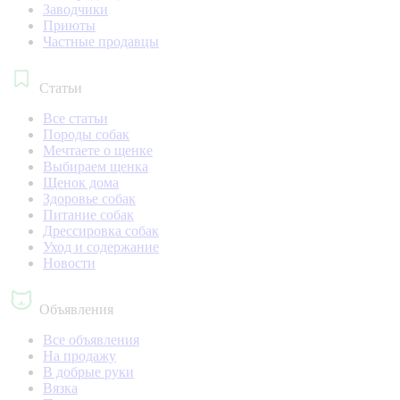
Заводчики
Приюты
Частные продавцы
Статьи
Все статьи
Породы собак
Мечтаете о щенке
Выбираем щенка
Щенок дома
Здоровье собак
Питание собак
Дрессировка собак
Уход и содержание
Новости
Объявления
Все объявления
На продажу
В добрые руки
Вязка