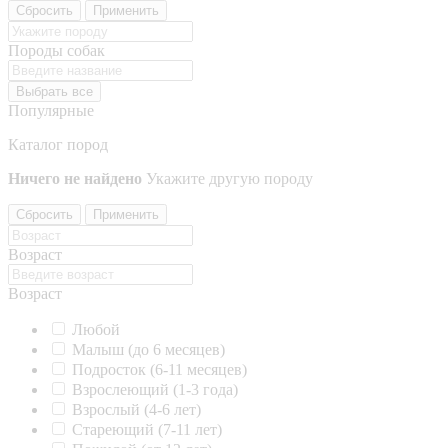
Сбросить
Применить
Породы собак
Выбрать все
Популярные
Каталог пород
Ничего не найдено
Укажите другую породу
Сбросить
Применить
Возраст
Возраст
Любой
Малыш (до 6 месяцев)
Подросток (6-11 месяцев)
Взрослеющий (1-3 года)
Взрослый (4-6 лет)
Стареющий (7-11 лет)