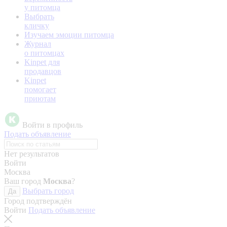
у питомца
Выбрать
кличку
Изучаем эмоции питомца
Журнал
о питомцах
Kinpet для
продавцов
Kinpet
помогает
приютам
Войти в профиль
Подать объявление
Нет результатов
Войти
Москва
Ваш город
Москва
?
Выбрать город
Да
Город подтверждён
Войти
Подать объявление