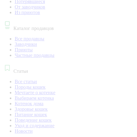
Потерявшиеся
От заводчиков
Из приютов
Каталог продавцов
Все продавцы
Заводчики
Приюты
Частные продавцы
Статьи
Все статьи
Породы кошек
Мечтаете о котенке
Выбираем котенка
Котенок дома
Здоровье кошек
Питание кошек
Поведение кошек
Уход и содержание
Новости