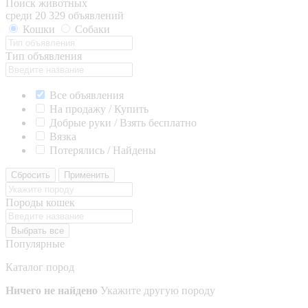
Поиск животных
среди 20 329 объявлений
Кошки
Собаки
Тип объявления
Все объявления
На продажу / Купить
Добрые руки / Взять бесплатно
Вязка
Потерялись / Найдены
Сбросить
Применить
Породы кошек
Выбрать все
Популярные
Каталог пород
Ничего не найдено
Укажите другую породу