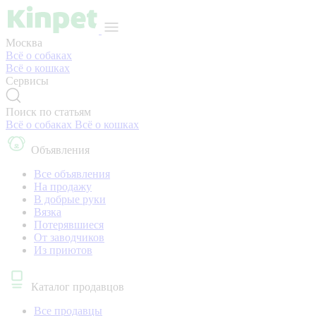
Москва
Всё о собаках
Всё о кошках
Сервисы
Поиск по статьям
Всё о собаках
Всё о кошках
Объявления
Все объявления
На продажу
В добрые руки
Вязка
Потерявшиеся
От заводчиков
Из приютов
Каталог продавцов
Все продавцы