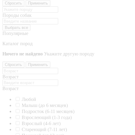
Сбросить
Применить
Породы собак
Выбрать все
Популярные
Каталог пород
Ничего не найдено
Укажите другую породу
Сбросить
Применить
Возраст
Возраст
Любой
Малыш (до 6 месяцев)
Подросток (6-11 месяцев)
Взрослеющий (1-3 года)
Взрослый (4-6 лет)
Стареющий (7-11 лет)