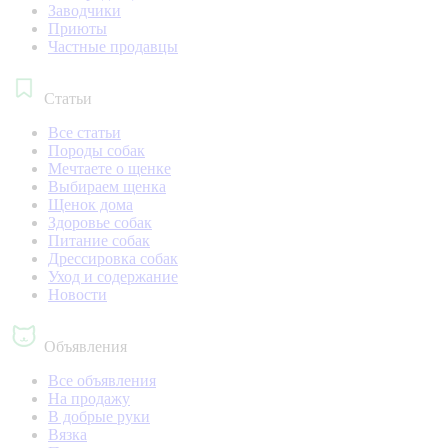
Заводчики
Приюты
Частные продавцы
Статьи
Все статьи
Породы собак
Мечтаете о щенке
Выбираем щенка
Щенок дома
Здоровье собак
Питание собак
Дрессировка собак
Уход и содержание
Новости
Объявления
Все объявления
На продажу
В добрые руки
Вязка