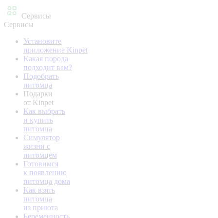
Сервисы
Сервисы
Установите
приложение Kinpet
Какая порода
подходит вам?
Подобрать
питомца
Подарки
от Kinpet
Как выбрать
и купить
питомца
Симулятор
жизни с
питомцем
Готовимся
к появлению
питомца дома
Как взять
питомца
из приюта
Беременность