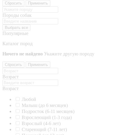
Сбросить
Применить
Породы собак
Выбрать все
Популярные
Каталог пород
Ничего не найдено
Укажите другую породу
Сбросить
Применить
Возраст
Возраст
Любой
Малыш (до 6 месяцев)
Подросток (6-11 месяцев)
Взрослеющий (1-3 года)
Взрослый (4-6 лет)
Стареющий (7-11 лет)