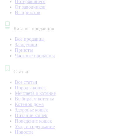
Потерявшиеся
От заводчиков
Из приютов
Каталог продавцов
Все продавцы
Заводчики
Приюты
Частные продавцы
Статьи
Все статьи
Породы кошек
Мечтаете о котенке
Выбираем котенка
Котенок дома
Здоровье кошек
Питание кошек
Поведение кошек
Уход и содержание
Новости