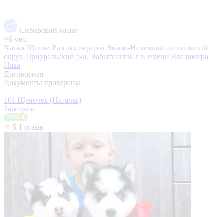
Сибирский хаски
~6 мес.
Хаски Щенки Разных окрасов
Ямало-Ненецкий автономный
округ, Приуральский р-н, Лабытнанги, пл. имени Владимира
Нака
Договорная
Документы проверены
101 Щеночек (Наталья)
Заводчик
5
1 отзыв