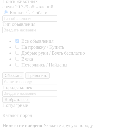
Поиск животных
среди 20 329 объявлений
Кошки
Собаки
Тип объявления
Все объявления
На продажу / Купить
Добрые руки / Взять бесплатно
Вязка
Потерялись / Найдены
Сбросить
Применить
Породы кошек
Выбрать все
Популярные
Каталог пород
Ничего не найдено
Укажите другую породу