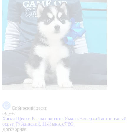
Сибирский хаски
~6 мес.
Хаски Щенки Разных окрасов
Ямало-Ненецкий автономный
округ, Губкинский, 11-й мкр, с7/6О
Договорная