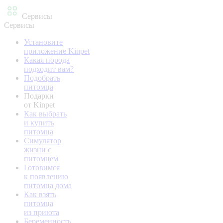
Сервисы
Сервисы
Установите
приложение Kinpet
Какая порода
подходит вам?
Подобрать
питомца
Подарки
от Kinpet
Как выбрать
и купить
питомца
Симулятор
жизни с
питомцем
Готовимся
к появлению
питомца дома
Как взять
питомца
из приюта
Беременность