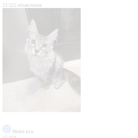
23 522 объявления
Мейн-кун
~1 год