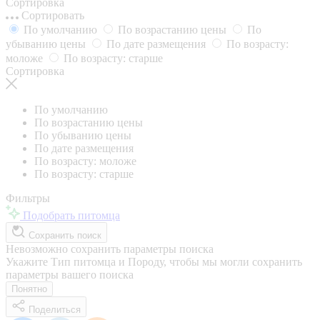
Сортировка
Сортировать
По умолчанию
По возрастанию цены
По
убыванию цены
По дате размещения
По возрасту:
моложе
По возрасту: старше
Сортировка
По умолчанию
По возрастанию цены
По убыванию цены
По дате размещения
По возрасту: моложе
По возрасту: старше
Фильтры
Подобрать питомца
Сохранить поиск
Невозможно сохранить параметры поиска
Укажите Тип питомца и Породу, чтобы мы могли сохранить
параметры вашего поиска
Понятно
Поделиться