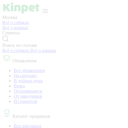
Москва
Всё о собаках
Всё о кошках
Сервисы
Поиск по статьям
Всё о собаках
Всё о кошках
Объявления
Все объявления
На продажу
В добрые руки
Вязка
Потерявшиеся
От заводчиков
Из приютов
Каталог продавцов
Все продавцы