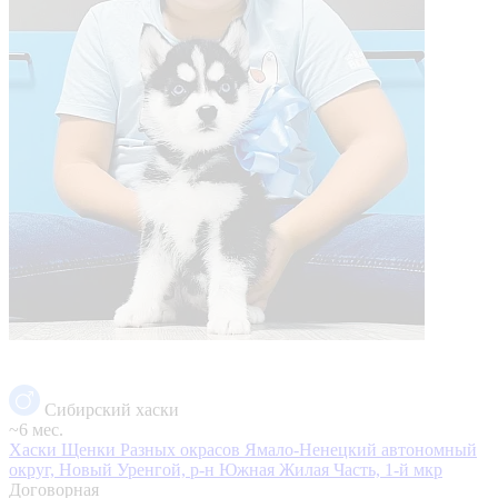
Сибирский хаски
~6 мес.
Хаски Щенки Разных окрасов
Ямало-Ненецкий автономный
округ, Новый Уренгой, р-н Южная Жилая Часть, 1-й мкр
Договорная