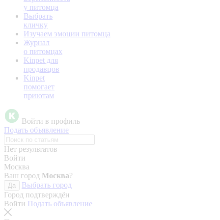
у питомца
Выбрать
кличку
Изучаем эмоции питомца
Журнал
о питомцах
Kinpet для
продавцов
Kinpet
помогает
приютам
Войти в профиль
Подать объявление
Нет результатов
Войти
Москва
Ваш город
Москва
?
Выбрать город
Да
Город подтверждён
Войти
Подать объявление