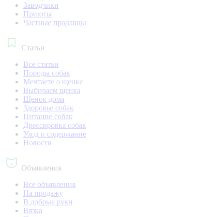
Заводчики
Приюты
Частные продавцы
Статьи
Все статьи
Породы собак
Мечтаете о щенке
Выбираем щенка
Щенок дома
Здоровье собак
Питание собак
Дрессировка собак
Уход и содержание
Новости
Объявления
Все объявления
На продажу
В добрые руки
Вязка