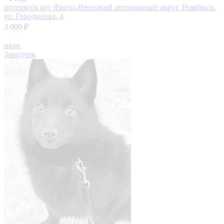
потерялся кот
Ямало-Ненецкий автономный округ, Ноябрьск,
ул. Городилова, 4
3 000 ₽
иван
Заводчик