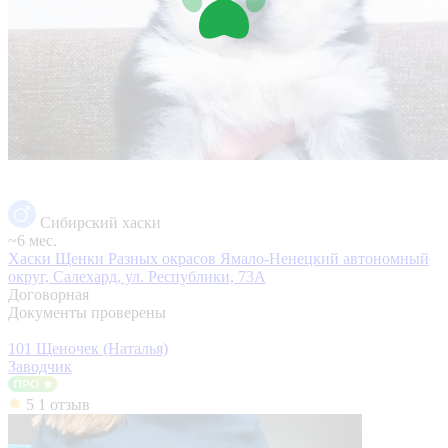
Сибирский хаски
~6 мес.
Хаски Щенки Разных окрасов
Ямало-Ненецкий автономный
округ, Салехард, ул. Республики, 73А
Договорная
Документы проверены
101 Щеночек (Наталья)
Заводчик
5
1 отзыв