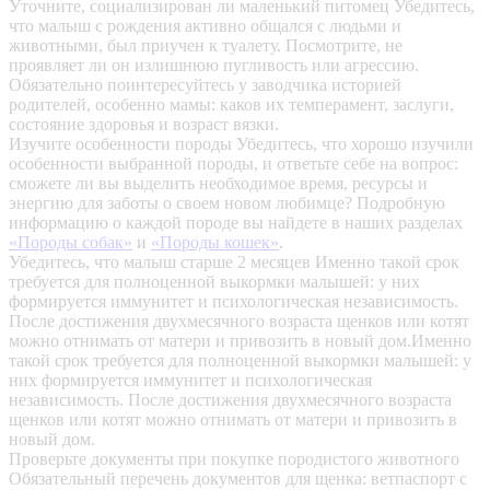
Уточните, социализирован ли маленький питомец
Убедитесь,
что малыш с рождения активно общался с людьми и
животными, был приучен к туалету. Посмотрите, не
проявляет ли он излишнюю пугливость или агрессию.
Обязательно поинтересуйтесь у заводчика историей
родителей, особенно мамы: каков их темперамент, заслуги,
состояние здоровья и возраст вязки.
Изучите особенности породы
Убедитесь, что хорошо изучили
особенности выбранной породы, и ответьте себе на вопрос:
сможете ли вы выделить необходимое время, ресурсы и
энергию для заботы о своем новом любимце? Подробную
информацию о каждой породе вы найдете в наших разделах
«Породы собак»
и
«Породы кошек»
.
Убедитесь, что малыш старше 2 месяцев
Именно такой срок
требуется для полноценной выкормки малышей: у них
формируется иммунитет и психологическая независимость.
После достижения двухмесячного возраста щенков или котят
можно отнимать от матери и привозить в новый дом.Именно
такой срок требуется для полноценной выкормки малышей: у
них формируется иммунитет и психологическая
независимость. После достижения двухмесячного возраста
щенков или котят можно отнимать от матери и привозить в
новый дом.
Проверьте документы при покупке породистого животного
Обязательный перечень документов для щенка: ветпаспорт с