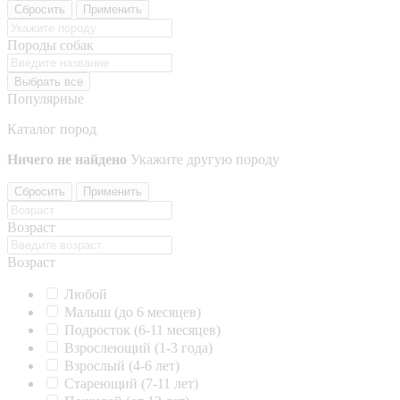
Сбросить
Применить
Породы собак
Выбрать все
Популярные
Каталог пород
Ничего не найдено
Укажите другую породу
Сбросить
Применить
Возраст
Возраст
Любой
Малыш (до 6 месяцев)
Подросток (6-11 месяцев)
Взрослеющий (1-3 года)
Взрослый (4-6 лет)
Стареющий (7-11 лет)