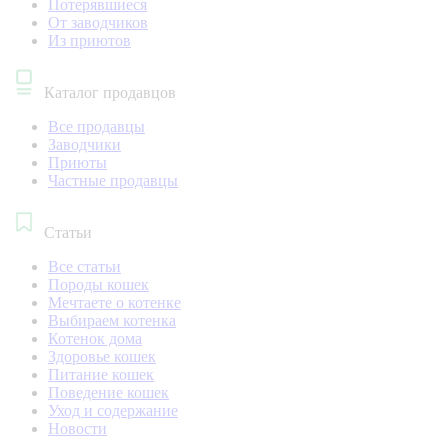
Потерявшиеся
От заводчиков
Из приютов
Каталог продавцов
Все продавцы
Заводчики
Приюты
Частные продавцы
Статьи
Все статьи
Породы кошек
Мечтаете о котенке
Выбираем котенка
Котенок дома
Здоровье кошек
Питание кошек
Поведение кошек
Уход и содержание
Новости