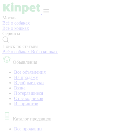
Москва
Всё о собаках
Всё о кошках
Сервисы
Поиск по статьям
Всё о собаках
Всё о кошках
Объявления
Все объявления
На продажу
В добрые руки
Вязка
Потерявшиеся
От заводчиков
Из приютов
Каталог продавцов
Все продавцы