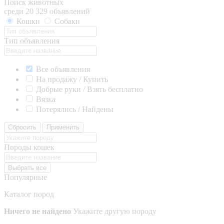
Поиск животных
среди 20 329 объявлений
Кошки
Собаки
Тип объявления
Все объявления
На продажу / Купить
Добрые руки / Взять бесплатно
Вязка
Потерялись / Найдены
Сбросить
Применить
Породы кошек
Выбрать все
Популярные
Каталог пород
Ничего не найдено
Укажите другую породу