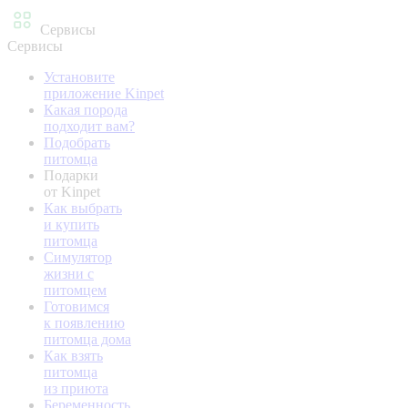
Сервисы
Сервисы
Установите
приложение Kinpet
Какая порода
подходит вам?
Подобрать
питомца
Подарки
от Kinpet
Как выбрать
и купить
питомца
Симулятор
жизни с
питомцем
Готовимся
к появлению
питомца дома
Как взять
питомца
из приюта
Беременность