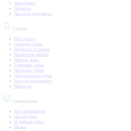
Заводчики
Приюты
Частные продавцы
Статьи
Все статьи
Породы собак
Мечтаете о щенке
Выбираем щенка
Щенок дома
Здоровье собак
Питание собак
Дрессировка собак
Уход и содержание
Новости
Объявления
Все объявления
На продажу
В добрые руки
Вязка