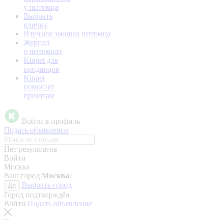
у питомца
Выбрать
кличку
Изучаем эмоции питомца
Журнал
о питомцах
Kinpet для
продавцов
Kinpet
помогает
приютам
Войти в профиль
Подать объявление
Нет результатов
Войти
Москва
Ваш город
Москва
?
Выбрать город
Да
Город подтверждён
Войти
Подать объявление