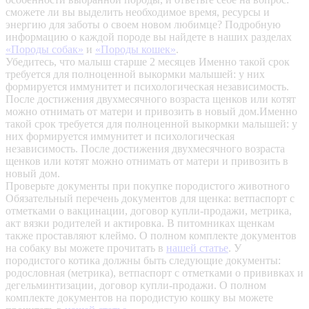
сможете ли вы выделить необходимое время, ресурсы и
энергию для заботы о своем новом любимце? Подробную
информацию о каждой породе вы найдете в наших разделах
«Породы собак»
и
«Породы кошек»
.
Убедитесь, что малыш старше 2 месяцев
Именно такой срок
требуется для полноценной выкормки малышей: у них
формируется иммунитет и психологическая независимость.
После достижения двухмесячного возраста щенков или котят
можно отнимать от матери и привозить в новый дом.Именно
такой срок требуется для полноценной выкормки малышей: у
них формируется иммунитет и психологическая
независимость. После достижения двухмесячного возраста
щенков или котят можно отнимать от матери и привозить в
новый дом.
Проверьте документы при покупке породистого животного
Обязательный перечень документов для щенка: ветпаспорт с
отметками о вакцинации, договор купли-продажи, метрика,
акт вязки родителей и актировка. В питомниках щенкам
также проставляют клеймо. О полном комплекте документов
на собаку вы можете прочитать в
нашей статье
.
У
породистого котика должны быть следующие документы:
родословная (метрика), ветпаспорт с отметками о прививках и
дегельминтизации, договор купли-продажи. О полном
комплекте документов на породистую кошку вы можете