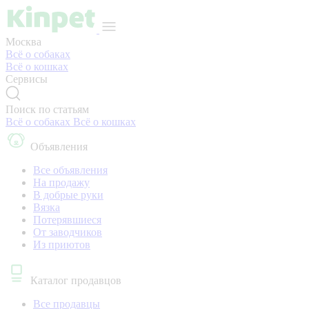
Москва
Всё о собаках
Всё о кошках
Сервисы
Поиск по статьям
Всё о собаках
Всё о кошках
Объявления
Все объявления
На продажу
В добрые руки
Вязка
Потерявшиеся
От заводчиков
Из приютов
Каталог продавцов
Все продавцы