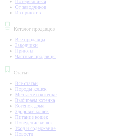
Потерявшиеся
От заводчиков
Из приютов
Каталог продавцов
Все продавцы
Заводчики
Приюты
Частные продавцы
Статьи
Все статьи
Породы кошек
Мечтаете о котенке
Выбираем котенка
Котенок дома
Здоровье кошек
Питание кошек
Поведение кошек
Уход и содержание
Новости