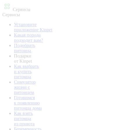
Сервисы
Сервисы
Установите
приложение Kinpet
Какая порода
подходит вам?
Подобрать
питомца
Подарки
от Kinpet
Как выбрать
и купить
питомца
Симулятор
жизни с
питомцем
Готовимся
к появлению
питомца дома
Как взять
питомца
из приюта
Беременность