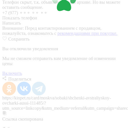
Телефон скрыт, т.к. объявление уже в архиве. Но вы можете
оставить сообщение.
+7 (977) ⚬⚬⚬ ⚬⚬ ⚬⚬
Показать телефон
Написать
Внимание:
Перед контактированием с продавцом,
пожалуйста, ознакомьтесь с
рекомендациями при покупке.
Сохранить
Вы отключили уведомления
Мы не сможем отправить вам уведомление об изменении
цены
Включить
Поделиться
https://kinpet.ru/card/moskva/sobaki/shchenki-avstraliyskoy-
ovcharki-aussi-111485/?
utm_source=linkcopy&utm_medium=referral&utm_campaign=sharec
Ссылка скопирована