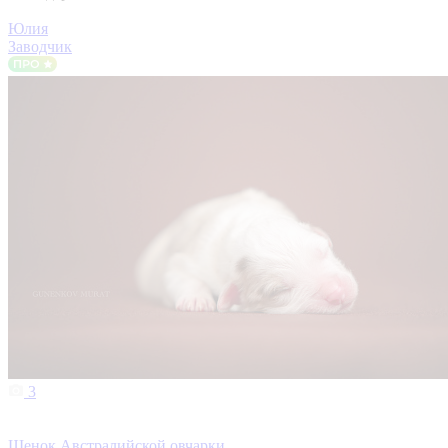
Юлия
Заводчик
3
Щенок Австралийской овчарки