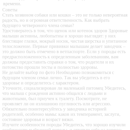
времени.
Советы
Стать хозяином собаки или кошки – это не только невероятная
радость, но и огромная ответственность. Как выбрать
будущего четвероного члена семьи?
Удостоверьтесь в том, что щенок или котенок здоров
Здоровые
малыши активны, любопытны и хорошо выглядят: у них
блестящие глазки, мокрый носик, чистая шерстка и упитанное
телосложение. Первые прививки малышам делает заводчик –
это должно быть отмечено в ветпаспорте. Если у породы есть
предрасположенность к определенным заболеваниям, вам
должны предоставить справки о том, что родители и их
потомство прошли тесты и полностью здоровы.
Не делайте выбор по фото
Необходимо познакомиться с
будущим членом семьи лично. Так вы убедитесь в его
здоровье и определитесь с характером.
Уточните, социализирован ли маленький питомец
Убедитесь,
что малыш с рождения активно общался с людьми и
животными, был приучен к туалету. Посмотрите, не
проявляет ли он излишнюю пугливость или агрессию.
Обязательно поинтересуйтесь у заводчика историей
родителей, особенно мамы: каков их темперамент, заслуги,
состояние здоровья и возраст вязки.
Изучите особенности породы
Убедитесь, что хорошо изучили
особенности выбранной породы, и ответьте себе на вопрос: