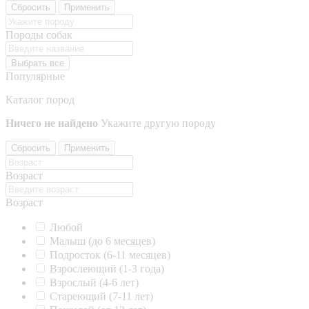
Сбросить
Применить
Породы собак
Выбрать все
Популярные
Каталог пород
Ничего не найдено
Укажите другую породу
Сбросить
Применить
Возраст
Возраст
Любой
Малыш (до 6 месяцев)
Подросток (6-11 месяцев)
Взрослеющий (1-3 года)
Взрослый (4-6 лет)
Стареющий (7-11 лет)