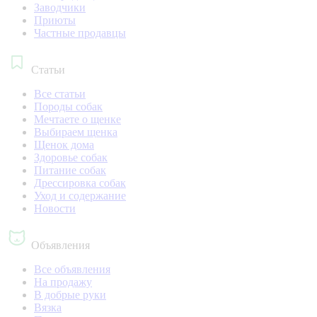
Заводчики
Приюты
Частные продавцы
Статьи
Все статьи
Породы собак
Мечтаете о щенке
Выбираем щенка
Щенок дома
Здоровье собак
Питание собак
Дрессировка собак
Уход и содержание
Новости
Объявления
Все объявления
На продажу
В добрые руки
Вязка