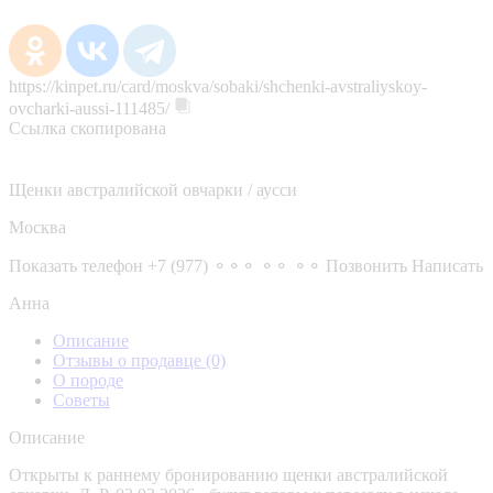
https://kinpet.ru/card/moskva/sobaki/shchenki-avstraliyskoy-
ovcharki-aussi-111485/
Ссылка скопирована
Щенки австралийской овчарки / аусси
Москва
Показать телефон
+7 (977) ⚬⚬⚬ ⚬⚬ ⚬⚬
Позвонить
Написать
Анна
Описание
Отзывы о продавце
(0)
О породе
Советы
Описание
Открыты к раннему бронированию щенки австралийской