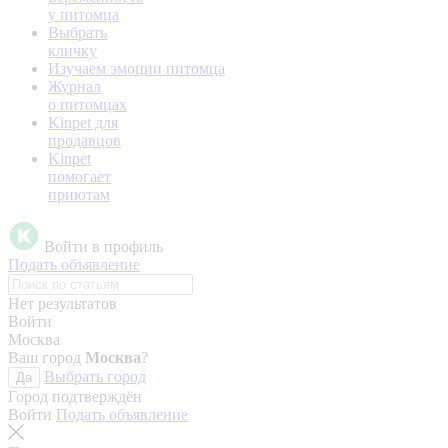
у питомца
Выбрать
кличку
Изучаем эмоции питомца
Журнал
о питомцах
Kinpet для
продавцов
Kinpet
помогает
приютам
Войти в профиль
Подать объявление
Нет результатов
Войти
Москва
Ваш город
Москва
?
Выбрать город
Да
Город подтверждён
Войти
Подать объявление