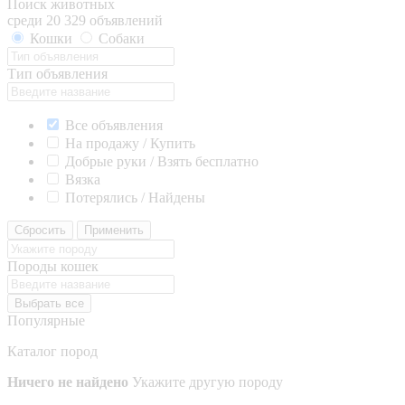
Поиск животных
среди 20 329 объявлений
Кошки
Собаки
Тип объявления
Все объявления
На продажу / Купить
Добрые руки / Взять бесплатно
Вязка
Потерялись / Найдены
Сбросить
Применить
Породы кошек
Выбрать все
Популярные
Каталог пород
Ничего не найдено
Укажите другую породу