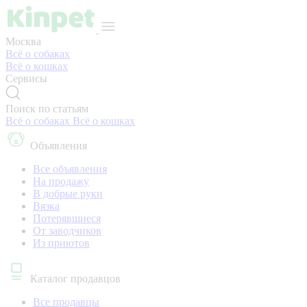
Москва
Всё о собаках
Всё о кошках
Сервисы
Поиск по статьям
Всё о собаках
Всё о кошках
Объявления
Все объявления
На продажу
В добрые руки
Вязка
Потерявшиеся
От заводчиков
Из приютов
Каталог продавцов
Все продавцы