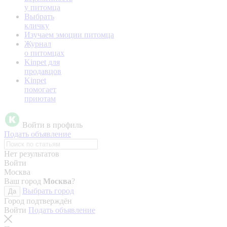
у питомца
Выбрать
кличку
Изучаем эмоции питомца
Журнал
о питомцах
Kinpet для
продавцов
Kinpet
помогает
приютам
Войти в профиль
Подать объявление
Нет результатов
Войти
Москва
Ваш город
Москва
?
Выбрать город
Да
Город подтверждён
Войти
Подать объявление