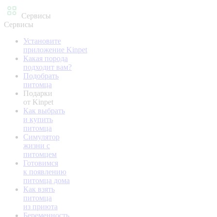
Сервисы
Сервисы
Установите
приложение Kinpet
Какая порода
подходит вам?
Подобрать
питомца
Подарки
от Kinpet
Как выбрать
и купить
питомца
Симулятор
жизни с
питомцем
Готовимся
к появлению
питомца дома
Как взять
питомца
из приюта
Беременность