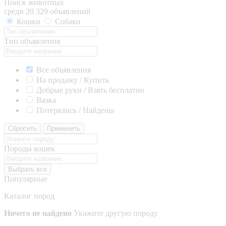
Поиск животных
среди 20 329 объявлений
Кошки
Собаки
Тип объявления
Все объявления
На продажу / Купить
Добрые руки / Взять бесплатно
Вязка
Потерялись / Найдены
Сбросить
Применить
Породы кошек
Выбрать все
Популярные
Каталог пород
Ничего не найдено
Укажите другую породу