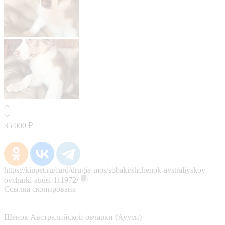
35 000 ₽
https://kinpet.ru/card/drugie-mos/sobaki/shchenok-avstraliyskoy-
ovcharki-auusi-111972/
Ссылка скопирована
Щенок Австралийской овчарки (Аууси)