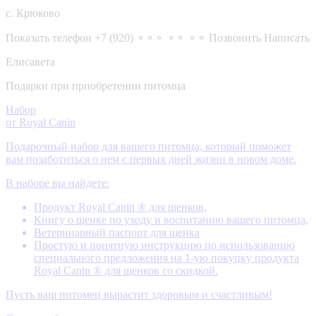
с. Крюково
Показать телефон
+7 (920) ⚬⚬⚬ ⚬⚬ ⚬⚬
Позвонить
Написать
Елисавета
Подарки при приобретении питомца
Набор
от Royal Canin
Подарочный набор для вашего питомца, который поможет
вам позаботиться о нем с первых дней жизни в новом доме.
В наборе вы найдете:
Продукт Royal Canin ® для щенков,
Книгу о щенке по уходу и воспитанию вашего питомца,
Ветеринарный паспорт для щенка
Простую и понятную инструкцию по использованию
специального предложения на 1-ую покупку продукта
Royal Canin ® для щенков со скидкой.
Пусть ваш питомец вырастит здоровым и счастливым!