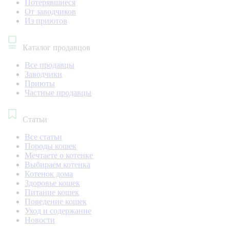
Потерявшиеся
От заводчиков
Из приютов
Каталог продавцов
Все продавцы
Заводчики
Приюты
Частные продавцы
Статьи
Все статьи
Породы кошек
Мечтаете о котенке
Выбираем котенка
Котенок дома
Здоровье кошек
Питание кошек
Поведение кошек
Уход и содержание
Новости