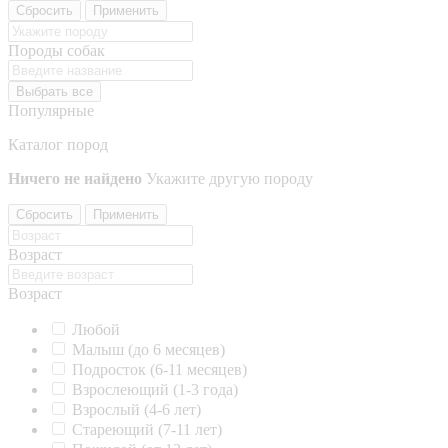
Сбросить
Применить
Породы собак
Выбрать все
Популярные
Каталог пород
Ничего не найдено
Укажите другую породу
Сбросить
Применить
Возраст
Возраст
Любой
Малыш (до 6 месяцев)
Подросток (6-11 месяцев)
Взрослеющий (1-3 года)
Взрослый (4-6 лет)
Стареющий (7-11 лет)