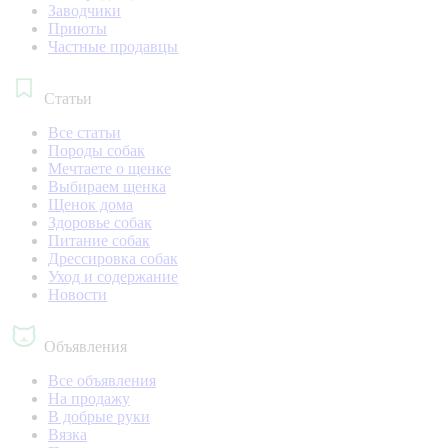
Заводчики
Приюты
Частные продавцы
Статьи
Все статьи
Породы собак
Мечтаете о щенке
Выбираем щенка
Щенок дома
Здоровье собак
Питание собак
Дрессировка собак
Уход и содержание
Новости
Объявления
Все объявления
На продажу
В добрые руки
Вязка