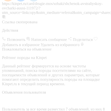
https://kinpet.ru/card/drugie-mos/sobaki/shchenok-avstraliyskoy-
ovcharki-auusi-111972/?
utm_source=linkcopy&utm_medium=referral&utm_campaign=sharec
Ссылка скопирована
Действия
Позвонить
Написать сообщение
Поделиться
Добавить в избранное
Удалить из избранного
Пожаловаться на объявление
Рейтинг породы на Kinpet
Данный рейтинг формируется на основе частоты
упоминаний, поиска породы посетителями на сайте,
посещаемости объявлений и других параметрах, которые
помогают определить популярность породы на площадке
Kinpet.ru в текущий период времени.
Объявления пользователя
Пользователь за все время разместил 7 объявлений, из них 8