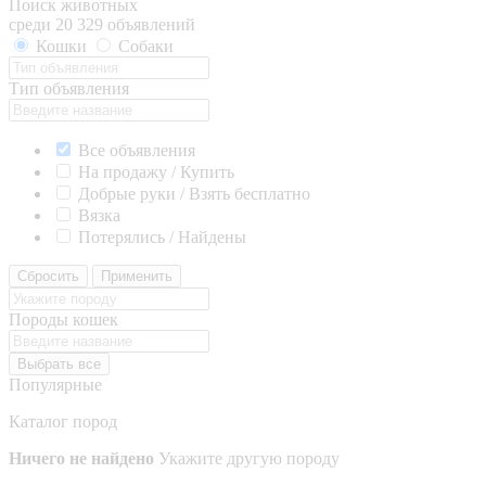
Поиск животных
среди 20 329 объявлений
Кошки
Собаки
Тип объявления
Все объявления
На продажу / Купить
Добрые руки / Взять бесплатно
Вязка
Потерялись / Найдены
Сбросить
Применить
Породы кошек
Выбрать все
Популярные
Каталог пород
Ничего не найдено
Укажите другую породу