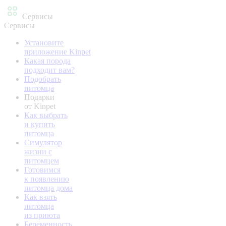
Сервисы
Сервисы
Установите
приложение Kinpet
Какая порода
подходит вам?
Подобрать
питомца
Подарки
от Kinpet
Как выбрать
и купить
питомца
Симулятор
жизни с
питомцем
Готовимся
к появлению
питомца дома
Как взять
питомца
из приюта
Беременность