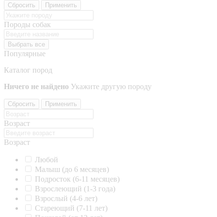
Сбросить
Применить
Породы собак
Выбрать все
Популярные
Каталог пород
Ничего не найдено
Укажите другую породу
Сбросить
Применить
Возраст
Возраст
Любой
Малыш (до 6 месяцев)
Подросток (6-11 месяцев)
Взрослеющий (1-3 года)
Взрослый (4-6 лет)
Стареющий (7-11 лет)