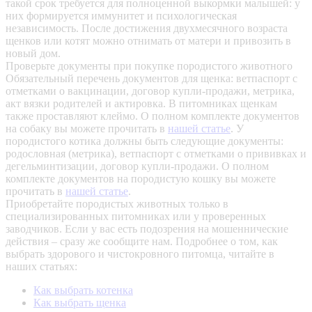
такой срок требуется для полноценной выкормки малышей: у
них формируется иммунитет и психологическая
независимость. После достижения двухмесячного возраста
щенков или котят можно отнимать от матери и привозить в
новый дом.
Проверьте документы при покупке породистого животного
Обязательный перечень документов для щенка: ветпаспорт с
отметками о вакцинации, договор купли-продажи, метрика,
акт вязки родителей и актировка. В питомниках щенкам
также проставляют клеймо. О полном комплекте документов
на собаку вы можете прочитать в
нашей статье
.
У
породистого котика должны быть следующие документы:
родословная (метрика), ветпаспорт с отметками о прививках и
дегельминтизации, договор купли-продажи. О полном
комплекте документов на породистую кошку вы можете
прочитать в
нашей статье
.
Приобретайте породистых животных только в
специализированных питомниках или у проверенных
заводчиков. Если у вас есть подозрения на мошеннические
действия – сразу же сообщите нам.
Подробнее о том, как
выбрать здорового и чистокровного питомца, читайте в
наших статьях:
Как выбрать котенка
Как выбрать щенка