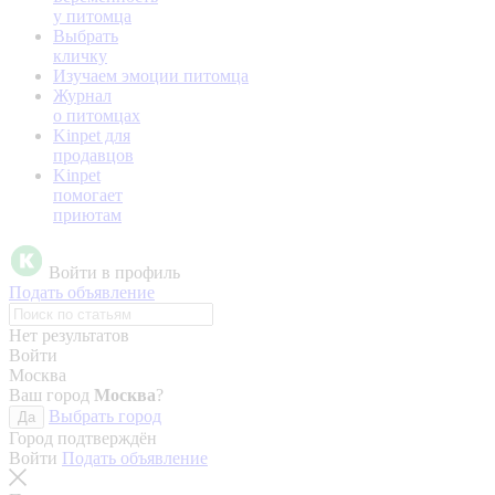
у питомца
Выбрать
кличку
Изучаем эмоции питомца
Журнал
о питомцах
Kinpet для
продавцов
Kinpet
помогает
приютам
Войти в профиль
Подать объявление
Нет результатов
Войти
Москва
Ваш город
Москва
?
Выбрать город
Да
Город подтверждён
Войти
Подать объявление