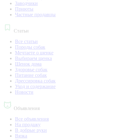
Заводчики
Приюты
Частные продавцы
Статьи
Все статьи
Породы собак
Мечтаете о щенке
Выбираем щенка
Щенок дома
Здоровье собак
Питание собак
Дрессировка собак
Уход и содержание
Новости
Объявления
Все объявления
На продажу
В добрые руки
Вязка