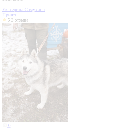
Екатерина Самухина
Приют
5
3 отзыва
6