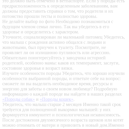
это должно быть отмечено в ветпаспорте. Если у породы есть
предрасположенность к определенным заболеваниям, вам
должны предоставить справки о том, что родители и их
потомство прошли тесты и полностью здоровы.
Не делайте выбор по фото
Необходимо познакомиться с
будущим членом семьи лично. Так вы убедитесь в его
здоровье и определитесь с характером.
Уточните, социализирован ли маленький питомец
Убедитесь,
что малыш с рождения активно общался с людьми и
животными, был приучен к туалету. Посмотрите, не
проявляет ли он излишнюю пугливость или агрессию.
Обязательно поинтересуйтесь у заводчика историей
родителей, особенно мамы: каков их темперамент, заслуги,
состояние здоровья и возраст вязки.
Изучите особенности породы
Убедитесь, что хорошо изучили
особенности выбранной породы, и ответьте себе на вопрос:
сможете ли вы выделить необходимое время, ресурсы и
энергию для заботы о своем новом любимце? Подробную
информацию о каждой породе вы найдете в наших разделах
«Породы собак»
и
«Породы кошек»
.
Убедитесь, что малыш старше 2 месяцев
Именно такой срок
требуется для полноценной выкормки малышей: у них
формируется иммунитет и психологическая независимость.
После достижения двухмесячного возраста щенков или котят
можно отнимать от матери и привозить в новый дом.Именно