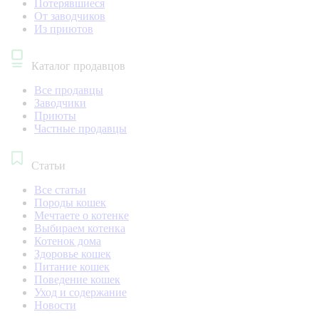
Потерявшиеся
От заводчиков
Из приютов
Каталог продавцов
Все продавцы
Заводчики
Приюты
Частные продавцы
Статьи
Все статьи
Породы кошек
Мечтаете о котенке
Выбираем котенка
Котенок дома
Здоровье кошек
Питание кошек
Поведение кошек
Уход и содержание
Новости