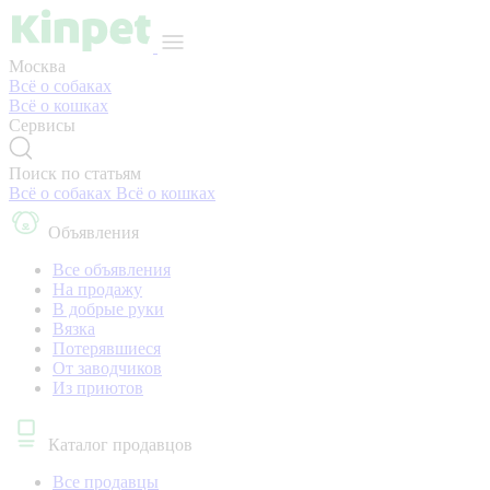
Москва
Всё о собаках
Всё о кошках
Сервисы
Поиск по статьям
Всё о собаках
Всё о кошках
Объявления
Все объявления
На продажу
В добрые руки
Вязка
Потерявшиеся
От заводчиков
Из приютов
Каталог продавцов
Все продавцы