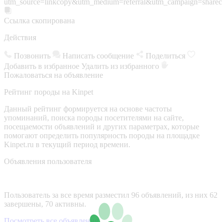
utm_source=linkcopy&utm_medium=referral&utm_campaign=sharec
Ссылка скопирована
Действия
Позвонить
Написать сообщение
Поделиться
Добавить в избранное
Удалить из избранного
Пожаловаться на объявление
Рейтинг породы на Kinpet
Данный рейтинг формируется на основе частоты
упоминаний, поиска породы посетителями на сайте,
посещаемости объявлений и других параметрах, которые
помогают определить популярность породы на площадке
Kinpet.ru в текущий период времени.
Объявления пользователя
Пользователь за все время разместил 96 объявлений, из них 62
завершены, 70 активны.
Посмотреть все объявления