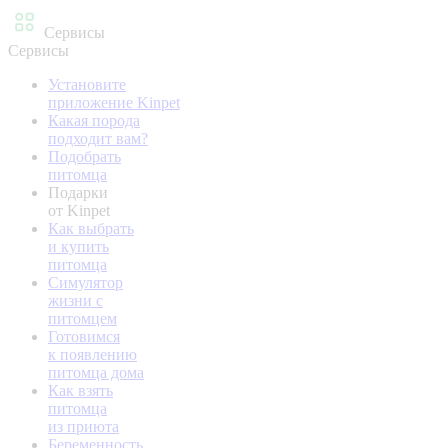
Сервисы
Сервисы
Установите
приложение Kinpet
Какая порода
подходит вам?
Подобрать
питомца
Подарки
от Kinpet
Как выбрать
и купить
питомца
Симулятор
жизни с
питомцем
Готовимся
к появлению
питомца дома
Как взять
питомца
из приюта
Беременность