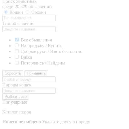
Поиск животных
среди 20 329 объявлений
Кошки
Собаки
Тип объявления
Все объявления
На продажу / Купить
Добрые руки / Взять бесплатно
Вязка
Потерялись / Найдены
Сбросить
Применить
Породы кошек
Выбрать все
Популярные
Каталог пород
Ничего не найдено
Укажите другую породу