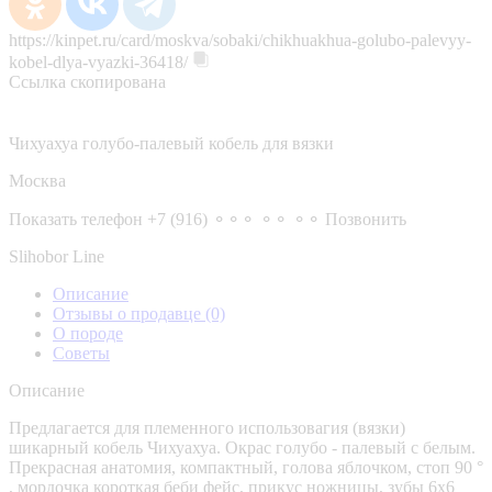
https://kinpet.ru/card/moskva/sobaki/chikhuakhua-golubo-palevyy-
kobel-dlya-vyazki-36418/
Ссылка скопирована
Чихуахуа голубо-палевый кобель для вязки
Москва
Показать телефон
+7 (916) ⚬⚬⚬ ⚬⚬ ⚬⚬
Позвонить
Slihobor Line
Описание
Отзывы о продавце
(0)
О породе
Советы
Описание
Предлагается для племенного использовагия (вязки)
шикарный кобель Чихуахуа. Окрас голубо - палевый с белым.
Прекрасная анатомия, компактный, голова яблочком, стоп 90 °
, мордочка короткая беби фейс, прикус ножницы, зубы 6х6