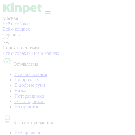
Москва
Всё о собаках
Всё о кошках
Сервисы
Поиск по статьям
Всё о собаках
Всё о кошках
Объявления
Все объявления
На продажу
В добрые руки
Вязка
Потерявшиеся
От заводчиков
Из приютов
Каталог продавцов
Все продавцы