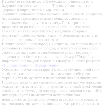
Не делайте выбор по фото
Необходимо познакомиться с
будущим членом семьи лично. Так вы убедитесь в его
здоровье и определитесь с характером.
Уточните, социализирован ли маленький питомец
Убедитесь,
что малыш с рождения активно общался с людьми и
животными, был приучен к туалету. Посмотрите, не
проявляет ли он излишнюю пугливость или агрессию.
Обязательно поинтересуйтесь у заводчика историей
родителей, особенно мамы: каков их темперамент, заслуги,
состояние здоровья и возраст вязки.
Изучите особенности породы
Убедитесь, что хорошо изучили
особенности выбранной породы, и ответьте себе на вопрос:
сможете ли вы выделить необходимое время, ресурсы и
энергию для заботы о своем новом любимце? Подробную
информацию о каждой породе вы найдете в наших разделах
«Породы собак»
и
«Породы кошек»
.
Убедитесь, что малыш старше 2 месяцев
Именно такой срок
требуется для полноценной выкормки малышей: у них
формируется иммунитет и психологическая независимость.
После достижения двухмесячного возраста щенков или котят
можно отнимать от матери и привозить в новый дом.Именно
такой срок требуется для полноценной выкормки малышей: у
них формируется иммунитет и психологическая
независимость. После достижения двухмесячного возраста
щенков или котят можно отнимать от матери и привозить в