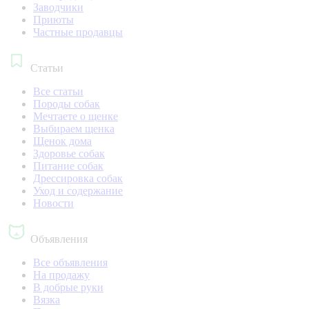
Заводчики
Приюты
Частные продавцы
Статьи
Все статьи
Породы собак
Мечтаете о щенке
Выбираем щенка
Щенок дома
Здоровье собак
Питание собак
Дрессировка собак
Уход и содержание
Новости
Объявления
Все объявления
На продажу
В добрые руки
Вязка