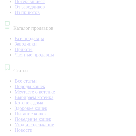
Потерявшиеся
От заводчиков
Из приютов
Каталог продавцов
Все продавцы
Заводчики
Приюты
Частные продавцы
Статьи
Все статьи
Породы кошек
Мечтаете о котенке
Выбираем котенка
Котенок дома
Здоровье кошек
Питание кошек
Поведение кошек
Уход и содержание
Новости