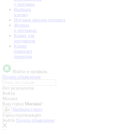
у питомца
Выбрать
кличку
Изучаем эмоции питомца
Журнал
о питомцах
Kinpet для
продавцов
Kinpet
помогает
приютам
Войти в профиль
Подать объявление
Нет результатов
Войти
Москва
Ваш город
Москва
?
Выбрать город
Да
Город подтверждён
Войти
Подать объявление