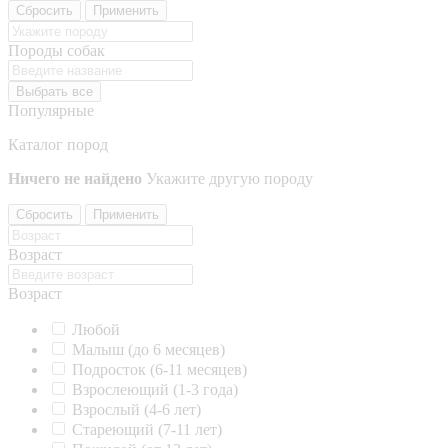
Сбросить
Применить
Породы собак
Выбрать все
Популярные
Каталог пород
Ничего не найдено
Укажите другую породу
Сбросить
Применить
Возраст
Возраст
Любой
Малыш (до 6 месяцев)
Подросток (6-11 месяцев)
Взрослеющий (1-3 года)
Взрослый (4-6 лет)
Стареющий (7-11 лет)