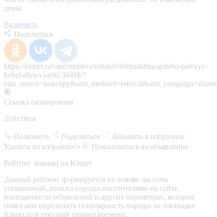
цены
Включить
Поделиться
https://kinpet.ru/card/moskva/sobaki/chikhuakhua-golubo-palevyy-
kobel-dlya-vyazki-36418/?
utm_source=linkcopy&utm_medium=referral&utm_campaign=sharec
Ссылка скопирована
Действия
Позвонить
Поделиться
Добавить в избранное
Удалить из избранного
Пожаловаться на объявление
Рейтинг породы на Kinpet
Данный рейтинг формируется на основе частоты
упоминаний, поиска породы посетителями на сайте,
посещаемости объявлений и других параметрах, которые
помогают определить популярность породы на площадке
Kinpet.ru в текущий период времени.