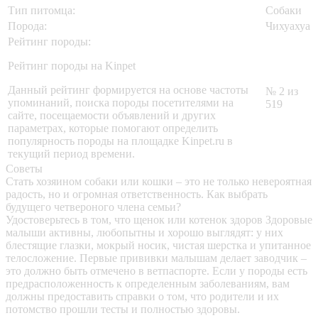
Тип питомца:
Собаки
Порода:
Чихуахуа
Рейтинг породы:
Рейтинг породы на Kinpet
Данный рейтинг формируется на основе частоты
№ 2 из
упоминаний, поиска породы посетителями на
519
сайте, посещаемости объявлений и других
параметрах, которые помогают определить
популярность породы на площадке Kinpet.ru в
текущий период времени.
Советы
Стать хозяином собаки или кошки – это не только невероятная
радость, но и огромная ответственность. Как выбрать
будущего четвероного члена семьи?
Удостоверьтесь в том, что щенок или котенок здоров
Здоровые
малыши активны, любопытны и хорошо выглядят: у них
блестящие глазки, мокрый носик, чистая шерстка и упитанное
телосложение. Первые прививки малышам делает заводчик –
это должно быть отмечено в ветпаспорте. Если у породы есть
предрасположенность к определенным заболеваниям, вам
должны предоставить справки о том, что родители и их
потомство прошли тесты и полностью здоровы.