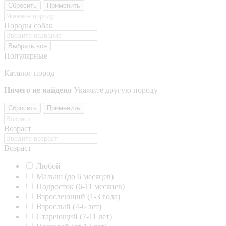
Сбросить
Применить
Породы собак
Выбрать все
Популярные
Каталог пород
Ничего не найдено
Укажите другую породу
Сбросить
Применить
Возраст
Возраст
Любой
Малыш (до 6 месяцев)
Подросток (6-11 месяцев)
Взрослеющий (1-3 года)
Взрослый (4-6 лет)
Стареющий (7-11 лет)