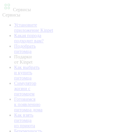
Сервисы
Сервисы
Установите
приложение Kinpet
Какая порода
подходит вам?
Подобрать
питомца
Подарки
от Kinpet
Как выбрать
и купить
питомца
Симулятор
жизни с
питомцем
Готовимся
к появлению
питомца дома
Как взять
питомца
из приюта
Беременность