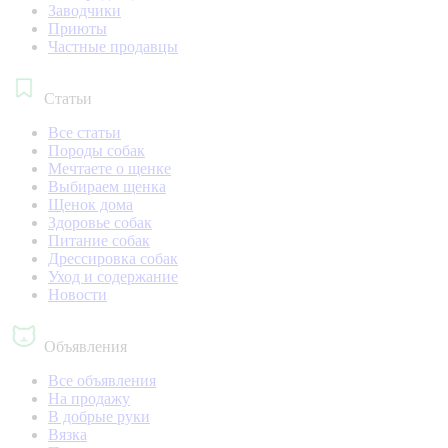
Заводчики
Приюты
Частные продавцы
Статьи
Все статьи
Породы собак
Мечтаете о щенке
Выбираем щенка
Щенок дома
Здоровье собак
Питание собак
Дрессировка собак
Уход и содержание
Новости
Объявления
Все объявления
На продажу
В добрые руки
Вязка