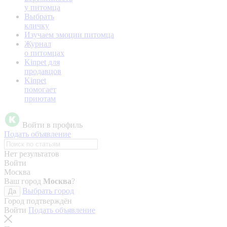
у питомца
Выбрать
кличку
Изучаем эмоции питомца
Журнал
о питомцах
Kinpet для
продавцов
Kinpet
помогает
приютам
Войти в профиль
Подать объявление
Нет результатов
Войти
Москва
Ваш город
Москва
?
Выбрать город
Да
Город подтверждён
Войти
Подать объявление