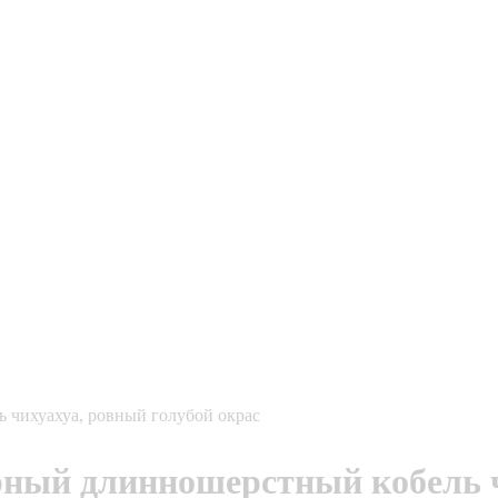
ь чихуахуа, ровный голубой окрас
рный длинношерстный кобель 