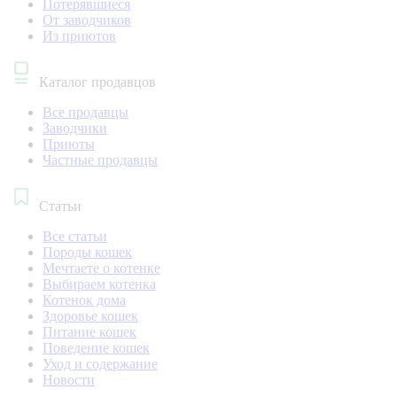
Потерявшиеся
От заводчиков
Из приютов
Каталог продавцов
Все продавцы
Заводчики
Приюты
Частные продавцы
Статьи
Все статьи
Породы кошек
Мечтаете о котенке
Выбираем котенка
Котенок дома
Здоровье кошек
Питание кошек
Поведение кошек
Уход и содержание
Новости