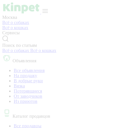
Москва
Всё о собаках
Всё о кошках
Сервисы
Поиск по статьям
Всё о собаках
Всё о кошках
Объявления
Все объявления
На продажу
В добрые руки
Вязка
Потерявшиеся
От заводчиков
Из приютов
Каталог продавцов
Все продавцы