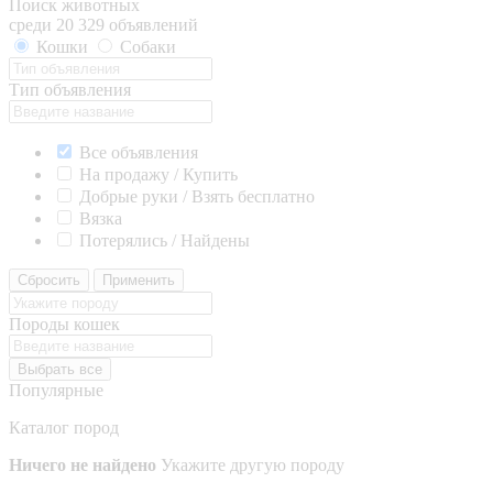
Поиск животных
среди 20 329 объявлений
Кошки
Собаки
Тип объявления
Все объявления
На продажу / Купить
Добрые руки / Взять бесплатно
Вязка
Потерялись / Найдены
Сбросить
Применить
Породы кошек
Выбрать все
Популярные
Каталог пород
Ничего не найдено
Укажите другую породу