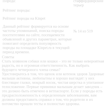
Порода:
стаффордширский
терьер
Рейтинг породы:
Рейтинг породы на Kinpet
Данный рейтинг формируется на основе
частоты упоминаний, поиска породы
№ 14 из 519
посетителями на сайте, посещаемости
объявлений и других параметрах, которые
помогают определить популярность
породы на площадке Kinpet.ru в текущий
период времени.
Советы
Стать хозяином собаки или кошки – это не только невероятная
радость, но и огромная ответственность. Как выбрать
будущего четвероного члена семьи?
Удостоверьтесь в том, что щенок или котенок здоров
Здоровые
малыши активны, любопытны и хорошо выглядят: у них
блестящие глазки, мокрый носик, чистая шерстка и упитанное
телосложение. Первые прививки малышам делает заводчик –
это должно быть отмечено в ветпаспорте. Если у породы есть
предрасположенность к определенным заболеваниям, вам
должны предоставить справки о том, что родители и их
потомство прошли тесты и полностью здоровы.