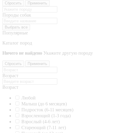
Сбросить
Применить
Породы собак
Выбрать все
Популярные
Каталог пород
Ничего не найдено
Укажите другую породу
Сбросить
Применить
Возраст
Возраст
Любой
Малыш (до 6 месяцев)
Подросток (6-11 месяцев)
Взрослеющий (1-3 года)
Взрослый (4-6 лет)
Стареющий (7-11 лет)