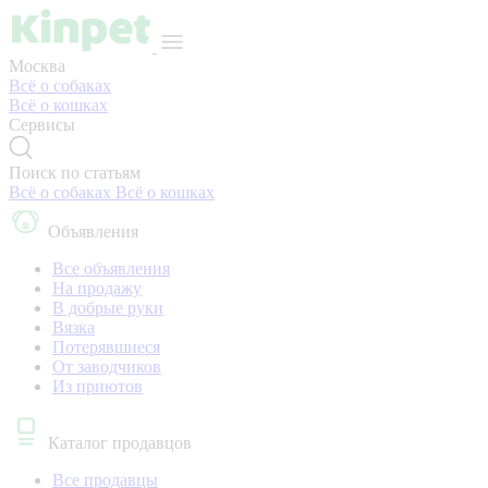
Москва
Всё о собаках
Всё о кошках
Сервисы
Поиск по статьям
Всё о собаках
Всё о кошках
Объявления
Все объявления
На продажу
В добрые руки
Вязка
Потерявшиеся
От заводчиков
Из приютов
Каталог продавцов
Все продавцы