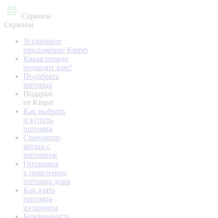
Сервисы
Сервисы
Установите
приложение Kinpet
Какая порода
подходит вам?
Подобрать
питомца
Подарки
от Kinpet
Как выбрать
и купить
питомца
Симулятор
жизни с
питомцем
Готовимся
к появлению
питомца дома
Как взять
питомца
из приюта
Беременность