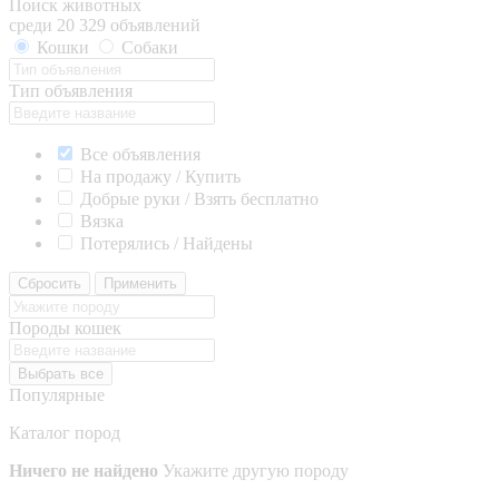
Поиск животных
среди 20 329 объявлений
Кошки
Собаки
Тип объявления
Все объявления
На продажу / Купить
Добрые руки / Взять бесплатно
Вязка
Потерялись / Найдены
Сбросить
Применить
Породы кошек
Выбрать все
Популярные
Каталог пород
Ничего не найдено
Укажите другую породу