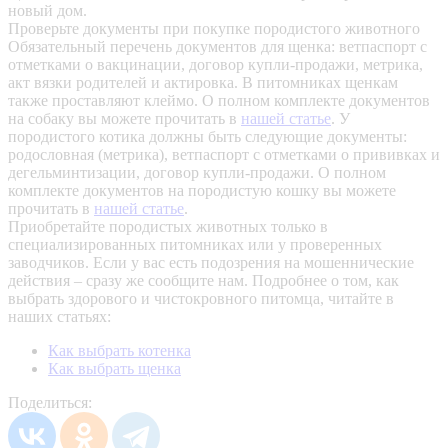
новый дом.
Проверьте документы при покупке породистого животного
Обязательный перечень документов для щенка: ветпаспорт с
отметками о вакцинации, договор купли-продажи, метрика,
акт вязки родителей и актировка. В питомниках щенкам
также проставляют клеймо. О полном комплекте документов
на собаку вы можете прочитать в
нашей статье
.
У
породистого котика должны быть следующие документы:
родословная (метрика), ветпаспорт с отметками о прививках и
дегельминтизации, договор купли-продажи. О полном
комплекте документов на породистую кошку вы можете
прочитать в
нашей статье
.
Приобретайте породистых животных только в
специализированных питомниках или у проверенных
заводчиков. Если у вас есть подозрения на мошеннические
действия – сразу же сообщите нам.
Подробнее о том, как
выбрать здорового и чистокровного питомца, читайте в
наших статьях:
Как выбрать котенка
Как выбрать щенка
Поделиться: