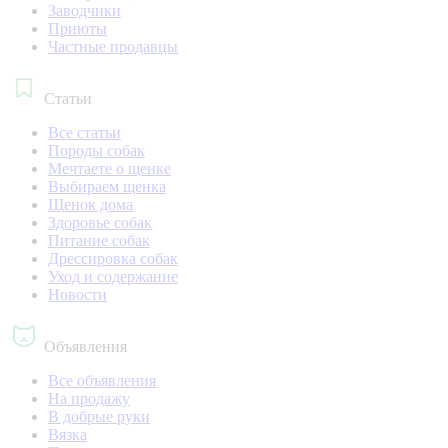
Заводчики
Приюты
Частные продавцы
Статьи
Все статьи
Породы собак
Мечтаете о щенке
Выбираем щенка
Щенок дома
Здоровье собак
Питание собак
Дрессировка собак
Уход и содержание
Новости
Объявления
Все объявления
На продажу
В добрые руки
Вязка