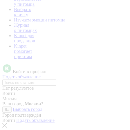
у питомца
Выбрать
кличку
Изучаем эмоции питомца
Журнал
о питомцах
Kinpet для
продавцов
Kinpet
помогает
приютам
Войти в профиль
Подать объявление
Нет результатов
Войти
Москва
Ваш город
Москва
?
Выбрать город
Да
Город подтверждён
Войти
Подать объявление