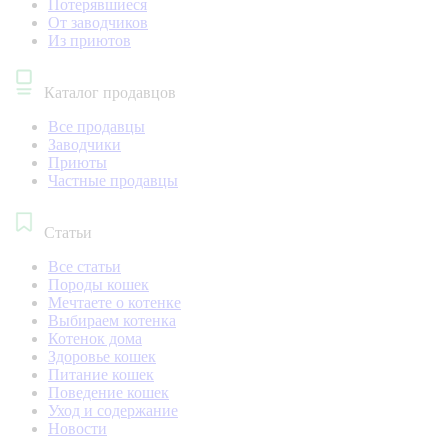
Потерявшиеся
От заводчиков
Из приютов
Каталог продавцов
Все продавцы
Заводчики
Приюты
Частные продавцы
Статьи
Все статьи
Породы кошек
Мечтаете о котенке
Выбираем котенка
Котенок дома
Здоровье кошек
Питание кошек
Поведение кошек
Уход и содержание
Новости