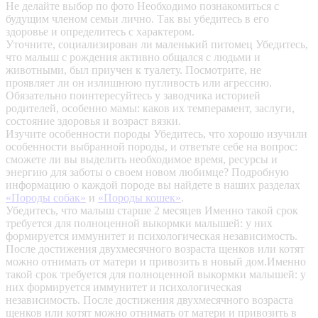
Не делайте выбор по фото
Необходимо познакомиться с
будущим членом семьи лично. Так вы убедитесь в его
здоровье и определитесь с характером.
Уточните, социализирован ли маленький питомец
Убедитесь,
что малыш с рождения активно общался с людьми и
животными, был приучен к туалету. Посмотрите, не
проявляет ли он излишнюю пугливость или агрессию.
Обязательно поинтересуйтесь у заводчика историей
родителей, особенно мамы: каков их темперамент, заслуги,
состояние здоровья и возраст вязки.
Изучите особенности породы
Убедитесь, что хорошо изучили
особенности выбранной породы, и ответьте себе на вопрос:
сможете ли вы выделить необходимое время, ресурсы и
энергию для заботы о своем новом любимце? Подробную
информацию о каждой породе вы найдете в наших разделах
«Породы собак»
и
«Породы кошек»
.
Убедитесь, что малыш старше 2 месяцев
Именно такой срок
требуется для полноценной выкормки малышей: у них
формируется иммунитет и психологическая независимость.
После достижения двухмесячного возраста щенков или котят
можно отнимать от матери и привозить в новый дом.Именно
такой срок требуется для полноценной выкормки малышей: у
них формируется иммунитет и психологическая
независимость. После достижения двухмесячного возраста
щенков или котят можно отнимать от матери и привозить в