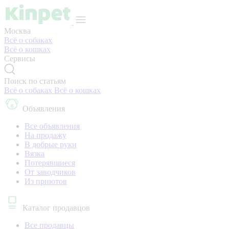
Москва
Всё о собаках
Всё о кошках
Сервисы
Поиск по статьям
Всё о собаках
Всё о кошках
Объявления
Все объявления
На продажу
В добрые руки
Вязка
Потерявшиеся
От заводчиков
Из приютов
Каталог продавцов
Все продавцы