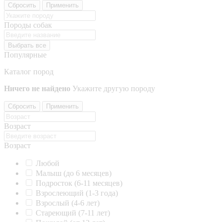
Сбросить
Применить
Породы собак
Выбрать все
Популярные
Каталог пород
Ничего не найдено
Укажите другую породу
Сбросить
Применить
Возраст
Возраст
Любой
Малыш (до 6 месяцев)
Подросток (6-11 месяцев)
Взрослеющий (1-3 года)
Взрослый (4-6 лет)
Стареющий (7-11 лет)