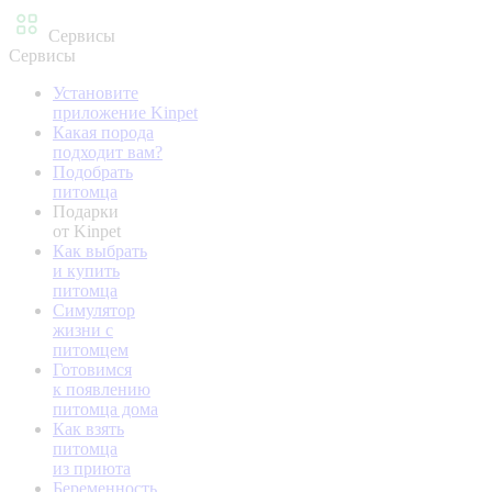
Сервисы
Сервисы
Установите
приложение Kinpet
Какая порода
подходит вам?
Подобрать
питомца
Подарки
от Kinpet
Как выбрать
и купить
питомца
Симулятор
жизни с
питомцем
Готовимся
к появлению
питомца дома
Как взять
питомца
из приюта
Беременность