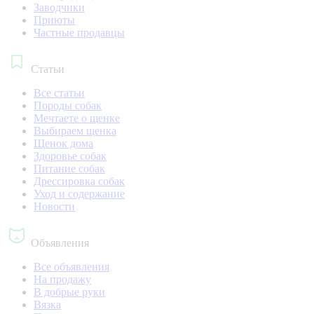
Заводчики
Приюты
Частные продавцы
Статьи
Все статьи
Породы собак
Мечтаете о щенке
Выбираем щенка
Щенок дома
Здоровье собак
Питание собак
Дрессировка собак
Уход и содержание
Новости
Объявления
Все объявления
На продажу
В добрые руки
Вязка