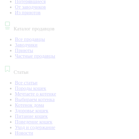
Потерявшиеся
От заводчиков
Из приютов
Каталог продавцов
Все продавцы
Заводчики
Приюты
Частные продавцы
Статьи
Все статьи
Породы кошек
Мечтаете о котенке
Выбираем котенка
Котенок дома
Здоровье кошек
Питание кошек
Поведение кошек
Уход и содержание
Новости