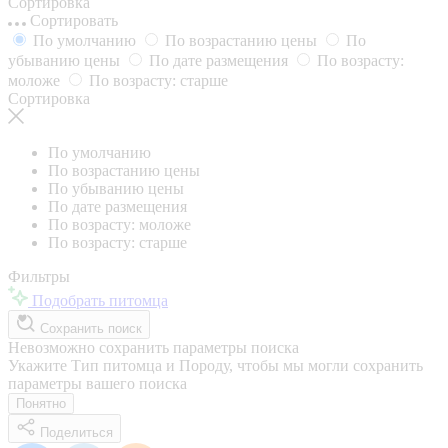
Сортировка
Сортировать
По умолчанию
По возрастанию цены
По
убыванию цены
По дате размещения
По возрасту:
моложе
По возрасту: старше
Сортировка
По умолчанию
По возрастанию цены
По убыванию цены
По дате размещения
По возрасту: моложе
По возрасту: старше
Фильтры
Подобрать питомца
Сохранить поиск
Невозможно сохранить параметры поиска
Укажите Тип питомца и Породу, чтобы мы могли сохранить
параметры вашего поиска
Понятно
Поделиться