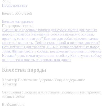
225
0
Посмотреть все
Более 1 500 статей
Больше материалов
Популярные статьи
Смешные и красивые клички для собак: имена для разных
пород и размеров
Разведение собак на продажу: основы,
правила, есть ли выгода?
Клички для собак-девочек: самые
классные варианты
Собака стала вялой и потеряла аппетит?
Есть причины для тревоги
ТОП-25 гипоаллергенных пород
собак
Желтая рвота у собаки: возможные причины и лечение
На какой день течки нужно вязать собаку
Как отучить собаку
от привычки писать на кровать или диван
Качества породы
Характер
Воспитание
Здоровье
Уход и содержание
Характер
Отношения с людьми и животными, повадки и темперамент,
жизнь в семье
Возбудимость