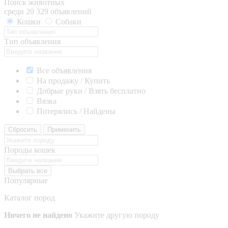
Поиск животных
среди 20 329 объявлений
Кошки
Собаки
Тип объявления
Все объявления
На продажу / Купить
Добрые руки / Взять бесплатно
Вязка
Потерялись / Найдены
Сбросить
Применить
Породы кошек
Выбрать все
Популярные
Каталог пород
Ничего не найдено
Укажите другую породу