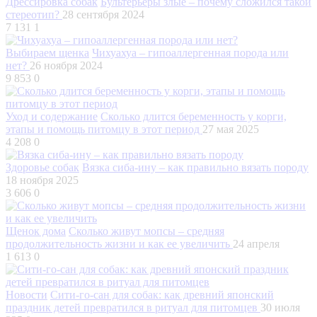
Дрессировка собак
Бультерьеры злые – почему сложился такой
стереотип?
28 сентября 2024
7 131
1
Выбираем щенка
Чихуахуа – гипоаллергенная порода или
нет?
26 ноября 2024
9 853
0
Уход и содержание
Сколько длится беременность у корги,
этапы и помощь питомцу в этот период
27 мая 2025
4 208
0
Здоровье собак
Вязка сиба-ину – как правильно вязать породу
18 ноября 2025
3 606
0
Щенок дома
Сколько живут мопсы – средняя
продолжительность жизни и как ее увеличить
24 апреля
1 613
0
Новости
Сити-го-сан для собак: как древний японский
праздник детей превратился в ритуал для питомцев
30 июля