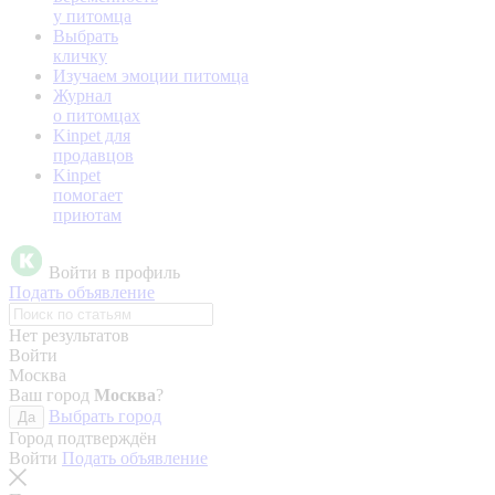
у питомца
Выбрать
кличку
Изучаем эмоции питомца
Журнал
о питомцах
Kinpet для
продавцов
Kinpet
помогает
приютам
Войти в профиль
Подать объявление
Нет результатов
Войти
Москва
Ваш город
Москва
?
Выбрать город
Да
Город подтверждён
Войти
Подать объявление