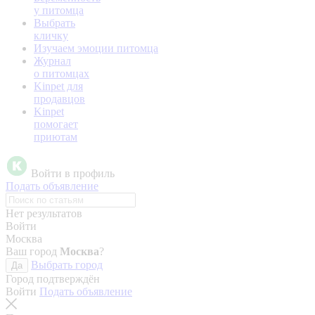
у питомца
Выбрать
кличку
Изучаем эмоции питомца
Журнал
о питомцах
Kinpet для
продавцов
Kinpet
помогает
приютам
Войти в профиль
Подать объявление
Нет результатов
Войти
Москва
Ваш город
Москва
?
Выбрать город
Да
Город подтверждён
Войти
Подать объявление