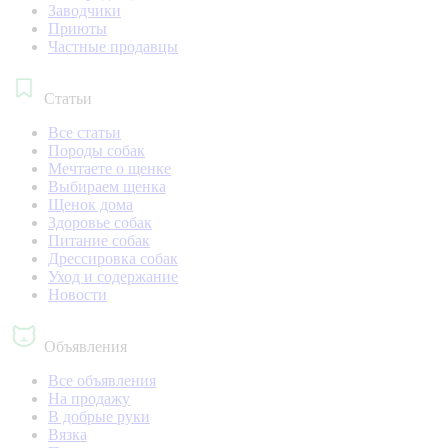
Заводчики
Приюты
Частные продавцы
Статьи
Все статьи
Породы собак
Мечтаете о щенке
Выбираем щенка
Щенок дома
Здоровье собак
Питание собак
Дрессировка собак
Уход и содержание
Новости
Объявления
Все объявления
На продажу
В добрые руки
Вязка