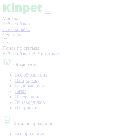
Москва
Всё о собаках
Всё о кошках
Сервисы
Поиск по статьям
Всё о собаках
Всё о кошках
Объявления
Все объявления
На продажу
В добрые руки
Вязка
Потерявшиеся
От заводчиков
Из приютов
Каталог продавцов
Все продавцы