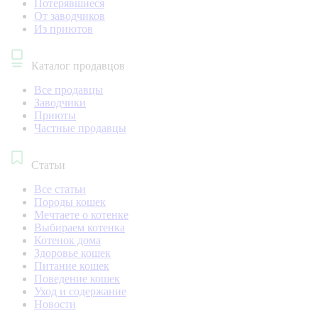
Потерявшиеся
От заводчиков
Из приютов
Каталог продавцов
Все продавцы
Заводчики
Приюты
Частные продавцы
Статьи
Все статьи
Породы кошек
Мечтаете о котенке
Выбираем котенка
Котенок дома
Здоровье кошек
Питание кошек
Поведение кошек
Уход и содержание
Новости