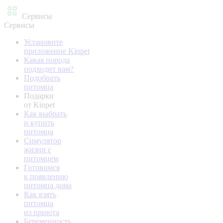
Сервисы
Сервисы
Установите
приложение Kinpet
Какая порода
подходит вам?
Подобрать
питомца
Подарки
от Kinpet
Как выбрать
и купить
питомца
Симулятор
жизни с
питомцем
Готовимся
к появлению
питомца дома
Как взять
питомца
из приюта
Беременность