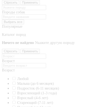
Сбросить
Применить
Породы собак
Выбрать все
Популярные
Каталог пород
Ничего не найдено
Укажите другую породу
Сбросить
Применить
Возраст
Возраст
Любой
Малыш (до 6 месяцев)
Подросток (6-11 месяцев)
Взрослеющий (1-3 года)
Взрослый (4-6 лет)
Стареющий (7-11 лет)