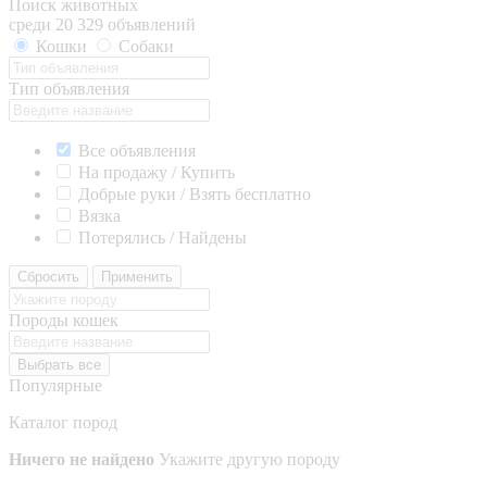
Поиск животных
среди 20 329 объявлений
Кошки
Собаки
Тип объявления
Все объявления
На продажу / Купить
Добрые руки / Взять бесплатно
Вязка
Потерялись / Найдены
Сбросить
Применить
Породы кошек
Выбрать все
Популярные
Каталог пород
Ничего не найдено
Укажите другую породу