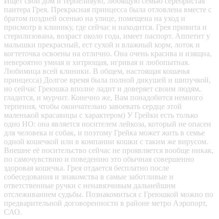
Ищет свой дом и терпеливую, любящую семью серебристая
пантера Грея. Прекрасная принцесса была отловлена вместе с
братом поздней осенью на улице, помещена на уход и
присмотр в клинику, где сейчас и находится. Грея привита и
стерилизована, возраст около года, имеет паспорт. Аппетит у
малышки прекрасный, ест сухой и влажный корм, лоток и
когтеточка освоены на отлично. Она очень красива и изящна,
невероятно умная и хитрющая, игривая и любопытная.
Любимица всей клиники. В общем, настоящая кошачья
принцесса) Долгое время была полной дикушей и шипучкой,
но сейчас Греюшка вполне ладит и доверяет своим людям,
гладится, и мурчит. Конечно же, Вам понадобится немного
терпения, чтобы окончательно завоевать сердце этой
маленькой красавицы с характером) У Грейки есть только
одно НО: она является носителем лейкоза, который не опасен
для человека и собак, и поэтому Грейка может жить в семье
одной кошечкой или в компании кошки с таким же вирусом.
Внешне её носительство сейчас не проявляется вообще никак,
по самочувствию и поведению это обычная совершенно
здоровая кошечка. Грея отдается бесплатно после
собеседования и знакомства в самые заботливые и
ответственные ручки с ненавязчивым дальнейшим
отслеживанием судьбы. Познакомиться с Греюшкой можно по
предварительной договоренности в районе метро Аэропорт,
САО.