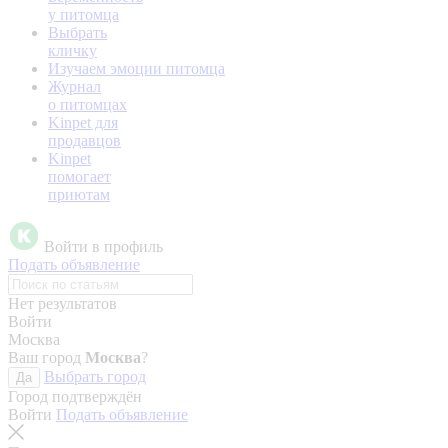
у питомца
Выбрать
кличку
Изучаем эмоции питомца
Журнал
о питомцах
Kinpet для
продавцов
Kinpet
помогает
приютам
Войти в профиль
Подать объявление
Нет результатов
Войти
Москва
Ваш город
Москва
?
Выбрать город
Да
Город подтверждён
Войти
Подать объявление