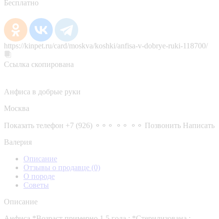
Бесплатно
https://kinpet.ru/card/moskva/koshki/anfisa-v-dobrye-ruki-118700/
Ссылка скопирована
Анфиса в добрые руки
Москва
Показать телефон
+7 (926) ⚬⚬⚬ ⚬⚬ ⚬⚬
Позвонить
Написать
Валерия
Описание
Отзывы о продавце
(0)
О породе
Советы
Описание
Анфиса *Возраст примерно 1.5 года ; *Стерилизована ;