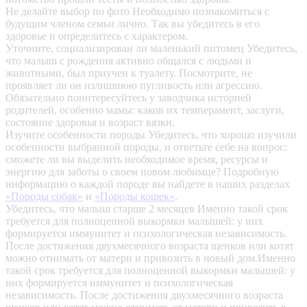
Не делайте выбор по фото
Необходимо познакомиться с
будущим членом семьи лично. Так вы убедитесь в его
здоровье и определитесь с характером.
Уточните, социализирован ли маленький питомец
Убедитесь,
что малыш с рождения активно общался с людьми и
животными, был приучен к туалету. Посмотрите, не
проявляет ли он излишнюю пугливость или агрессию.
Обязательно поинтересуйтесь у заводчика историей
родителей, особенно мамы: каков их темперамент, заслуги,
состояние здоровья и возраст вязки.
Изучите особенности породы
Убедитесь, что хорошо изучили
особенности выбранной породы, и ответьте себе на вопрос:
сможете ли вы выделить необходимое время, ресурсы и
энергию для заботы о своем новом любимце? Подробную
информацию о каждой породе вы найдете в наших разделах
«Породы собак»
и
«Породы кошек»
.
Убедитесь, что малыш старше 2 месяцев
Именно такой срок
требуется для полноценной выкормки малышей: у них
формируется иммунитет и психологическая независимость.
После достижения двухмесячного возраста щенков или котят
можно отнимать от матери и привозить в новый дом.Именно
такой срок требуется для полноценной выкормки малышей: у
них формируется иммунитет и психологическая
независимость. После достижения двухмесячного возраста