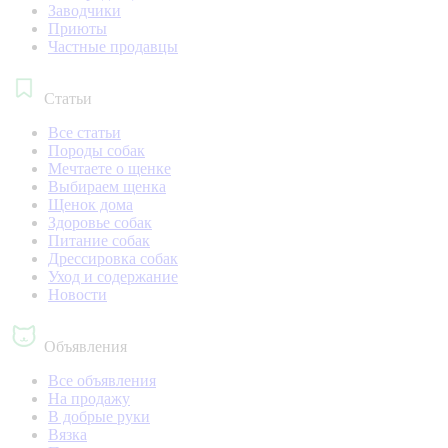
Заводчики
Приюты
Частные продавцы
Статьи
Все статьи
Породы собак
Мечтаете о щенке
Выбираем щенка
Щенок дома
Здоровье собак
Питание собак
Дрессировка собак
Уход и содержание
Новости
Объявления
Все объявления
На продажу
В добрые руки
Вязка