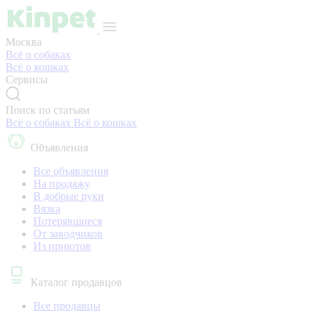
Москва
Всё о собаках
Всё о кошках
Сервисы
Поиск по статьям
Всё о собаках
Всё о кошках
Объявления
Все объявления
На продажу
В добрые руки
Вязка
Потерявшиеся
От заводчиков
Из приютов
Каталог продавцов
Все продавцы