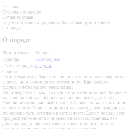
Отзывы
Отзывы о продавце
Оставить отзыв
Еще нет отзывов о продавце. Ваш отзыв будет первым.
О породе
О породе
Тип питомца:
Кошки
Порода:
Беспородная
Размер породы:
Средние
Советы
Стать хозяином собаки или кошки – это не только невероятная
радость, но и огромная ответственность. Как выбрать
будущего четвероного члена семьи?
Удостоверьтесь в том, что щенок или котенок здоров
Здоровые
малыши активны, любопытны и хорошо выглядят: у них
блестящие глазки, мокрый носик, чистая шерстка и упитанное
телосложение. Первые прививки малышам делает заводчик –
это должно быть отмечено в ветпаспорте. Если у породы есть
предрасположенность к определенным заболеваниям, вам
должны предоставить справки о том, что родители и их
потомство прошли тесты и полностью здоровы.