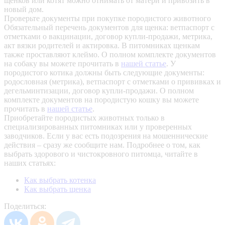
щенков или котят можно отнимать от матери и привозить в
новый дом.
Проверьте документы при покупке породистого животного
Обязательный перечень документов для щенка: ветпаспорт с
отметками о вакцинации, договор купли-продажи, метрика,
акт вязки родителей и актировка. В питомниках щенкам
также проставляют клеймо. О полном комплекте документов
на собаку вы можете прочитать в
нашей статье
.
У
породистого котика должны быть следующие документы:
родословная (метрика), ветпаспорт с отметками о прививках и
дегельминтизации, договор купли-продажи. О полном
комплекте документов на породистую кошку вы можете
прочитать в
нашей статье
.
Приобретайте породистых животных только в
специализированных питомниках или у проверенных
заводчиков. Если у вас есть подозрения на мошеннические
действия – сразу же сообщите нам.
Подробнее о том, как
выбрать здорового и чистокровного питомца, читайте в
наших статьях:
Как выбрать котенка
Как выбрать щенка
Поделиться: