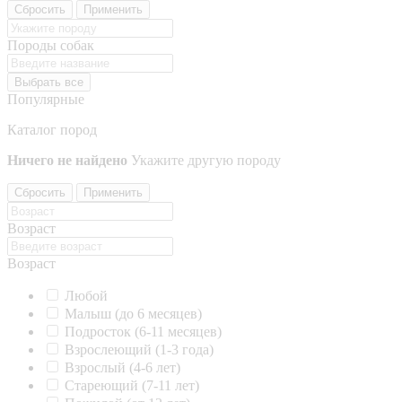
Сбросить
Применить
Породы собак
Выбрать все
Популярные
Каталог пород
Ничего не найдено
Укажите другую породу
Сбросить
Применить
Возраст
Возраст
Любой
Малыш (до 6 месяцев)
Подросток (6-11 месяцев)
Взрослеющий (1-3 года)
Взрослый (4-6 лет)
Стареющий (7-11 лет)