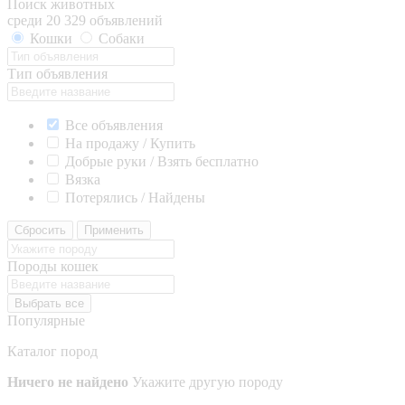
Поиск животных
среди 20 329 объявлений
Кошки
Собаки
Тип объявления
Все объявления
На продажу / Купить
Добрые руки / Взять бесплатно
Вязка
Потерялись / Найдены
Сбросить
Применить
Породы кошек
Выбрать все
Популярные
Каталог пород
Ничего не найдено
Укажите другую породу