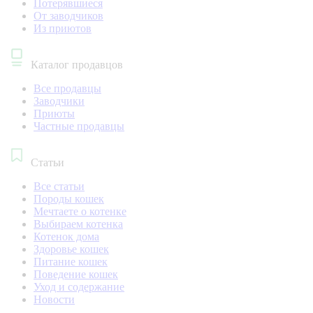
Потерявшиеся
От заводчиков
Из приютов
Каталог продавцов
Все продавцы
Заводчики
Приюты
Частные продавцы
Статьи
Все статьи
Породы кошек
Мечтаете о котенке
Выбираем котенка
Котенок дома
Здоровье кошек
Питание кошек
Поведение кошек
Уход и содержание
Новости