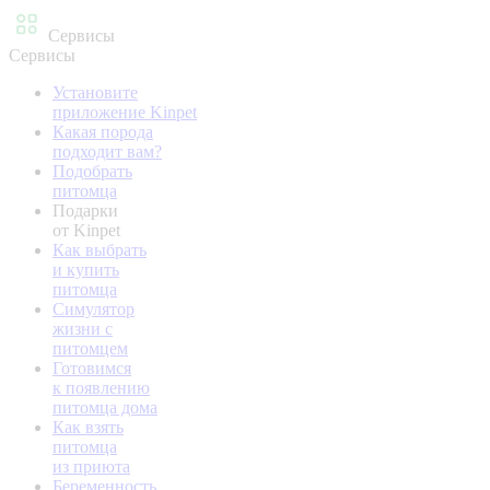
Сервисы
Сервисы
Установите
приложение Kinpet
Какая порода
подходит вам?
Подобрать
питомца
Подарки
от Kinpet
Как выбрать
и купить
питомца
Симулятор
жизни с
питомцем
Готовимся
к появлению
питомца дома
Как взять
питомца
из приюта
Беременность