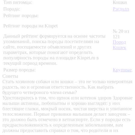
Тип питомца:
Кошки
Порода:
Рэгдолл
Рейтинг породы:
Рейтинг породы на Kinpet
№ 20 из
Данный рейтинг формируется на основе частоты
121
упоминаний, поиска породы посетителями на
Пород
сайте, посещаемости объявлений и других
Кошек
параметрах, которые помогают определить
популярность породы на площадке Kinpet.ru в
текущий период времени.
Размер породы:
Крупные
Советы
Стать хозяином собаки или кошки – это не только невероятная
радость, но и огромная ответственность. Как выбрать
будущего четвероного члена семьи?
Удостоверьтесь в том, что щенок или котенок здоров
Здоровые
малыши активны, любопытны и хорошо выглядят: у них
блестящие глазки, мокрый носик, чистая шерстка и упитанное
телосложение. Первые прививки малышам делает заводчик –
это должно быть отмечено в ветпаспорте. Если у породы есть
предрасположенность к определенным заболеваниям, вам
должны предоставить справки о том, что родители и их