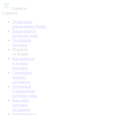
Сервисы
Сервисы
Установите
приложение Kinpet
Какая порода
подходит вам?
Подобрать
питомца
Подарки
от Kinpet
Как выбрать
и купить
питомца
Симулятор
жизни с
питомцем
Готовимся
к появлению
питомца дома
Как взять
питомца
из приюта
Беременность