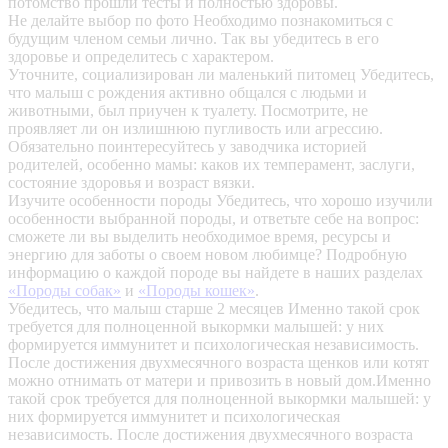
потомство прошли тесты и полностью здоровы.
Не делайте выбор по фото
Необходимо познакомиться с
будущим членом семьи лично. Так вы убедитесь в его
здоровье и определитесь с характером.
Уточните, социализирован ли маленький питомец
Убедитесь,
что малыш с рождения активно общался с людьми и
животными, был приучен к туалету. Посмотрите, не
проявляет ли он излишнюю пугливость или агрессию.
Обязательно поинтересуйтесь у заводчика историей
родителей, особенно мамы: каков их темперамент, заслуги,
состояние здоровья и возраст вязки.
Изучите особенности породы
Убедитесь, что хорошо изучили
особенности выбранной породы, и ответьте себе на вопрос:
сможете ли вы выделить необходимое время, ресурсы и
энергию для заботы о своем новом любимце? Подробную
информацию о каждой породе вы найдете в наших разделах
«Породы собак»
и
«Породы кошек»
.
Убедитесь, что малыш старше 2 месяцев
Именно такой срок
требуется для полноценной выкормки малышей: у них
формируется иммунитет и психологическая независимость.
После достижения двухмесячного возраста щенков или котят
можно отнимать от матери и привозить в новый дом.Именно
такой срок требуется для полноценной выкормки малышей: у
них формируется иммунитет и психологическая
независимость. После достижения двухмесячного возраста