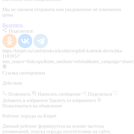
Мы не сможем отправить вам уведомление об изменении
цены
Включить
Поделиться
https://kinpet.ru/card/moskva/koshki/regdoll-kotenok-devochka-
118395/?
utm_source=linkcopy&utm_medium=referral&utm_campaign=sharec
Ссылка скопирована
Действия
Позвонить
Написать сообщение
Поделиться
Добавить в избранное
Удалить из избранного
Пожаловаться на объявление
Рейтинг породы на Kinpet
Данный рейтинг формируется на основе частоты
упоминаний, поиска породы посетителями на сайте,