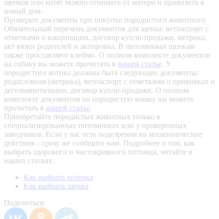
щенков или котят можно отнимать от матери и привозить в
новый дом.
Проверьте документы при покупке породистого животного
Обязательный перечень документов для щенка: ветпаспорт с
отметками о вакцинации, договор купли-продажи, метрика,
акт вязки родителей и актировка. В питомниках щенкам
также проставляют клеймо. О полном комплекте документов
на собаку вы можете прочитать в
нашей статье
.
У
породистого котика должны быть следующие документы:
родословная (метрика), ветпаспорт с отметками о прививках и
дегельминтизации, договор купли-продажи. О полном
комплекте документов на породистую кошку вы можете
прочитать в
нашей статье
.
Приобретайте породистых животных только в
специализированных питомниках или у проверенных
заводчиков. Если у вас есть подозрения на мошеннические
действия – сразу же сообщите нам.
Подробнее о том, как
выбрать здорового и чистокровного питомца, читайте в
наших статьях:
Как выбрать котенка
Как выбрать щенка
Поделиться: