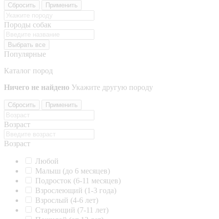
Сбросить
Применить
Породы собак
Выбрать все
Популярные
Каталог пород
Ничего не найдено
Укажите другую породу
Сбросить
Применить
Возраст
Возраст
Любой
Малыш (до 6 месяцев)
Подросток (6-11 месяцев)
Взрослеющий (1-3 года)
Взрослый (4-6 лет)
Стареющий (7-11 лет)