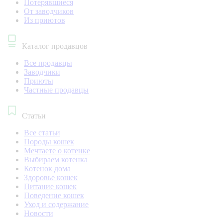
Потерявшиеся
От заводчиков
Из приютов
Каталог продавцов
Все продавцы
Заводчики
Приюты
Частные продавцы
Статьи
Все статьи
Породы кошек
Мечтаете о котенке
Выбираем котенка
Котенок дома
Здоровье кошек
Питание кошек
Поведение кошек
Уход и содержание
Новости