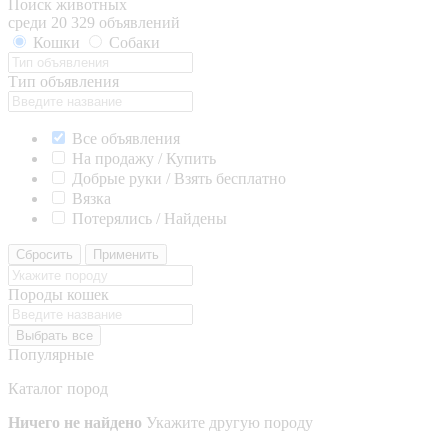
Поиск животных
среди 20 329 объявлений
Кошки
Собаки
Тип объявления
Все объявления
На продажу / Купить
Добрые руки / Взять бесплатно
Вязка
Потерялись / Найдены
Сбросить
Применить
Породы кошек
Выбрать все
Популярные
Каталог пород
Ничего не найдено
Укажите другую породу