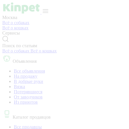
Москва
Всё о собаках
Всё о кошках
Сервисы
Поиск по статьям
Всё о собаках
Всё о кошках
Объявления
Все объявления
На продажу
В добрые руки
Вязка
Потерявшиеся
От заводчиков
Из приютов
Каталог продавцов
Все продавцы