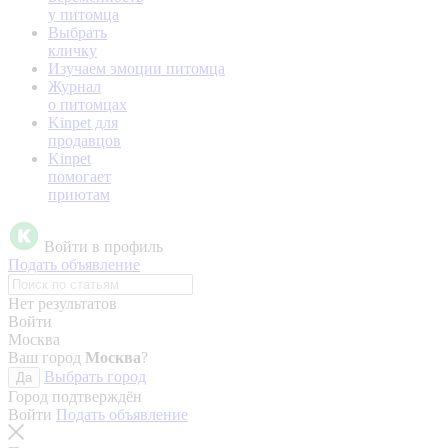
у питомца
Выбрать
кличку
Изучаем эмоции питомца
Журнал
о питомцах
Kinpet для
продавцов
Kinpet
помогает
приютам
Войти в профиль
Подать объявление
Нет результатов
Войти
Москва
Ваш город
Москва
?
Выбрать город
Да
Город подтверждён
Войти
Подать объявление