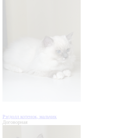
Рэгдолл котенок, мальчик
Договорная