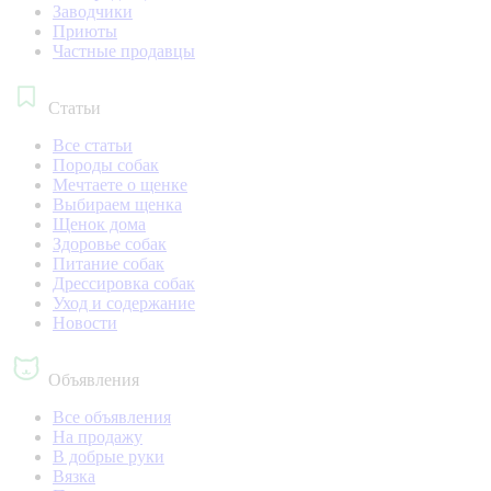
Заводчики
Приюты
Частные продавцы
Статьи
Все статьи
Породы собак
Мечтаете о щенке
Выбираем щенка
Щенок дома
Здоровье собак
Питание собак
Дрессировка собак
Уход и содержание
Новости
Объявления
Все объявления
На продажу
В добрые руки
Вязка