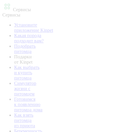
Сервисы
Сервисы
Установите
приложение Kinpet
Какая порода
подходит вам?
Подобрать
питомца
Подарки
от Kinpet
Как выбрать
и купить
питомца
Симулятор
жизни с
питомцем
Готовимся
к появлению
питомца дома
Как взять
питомца
из приюта
Беременность