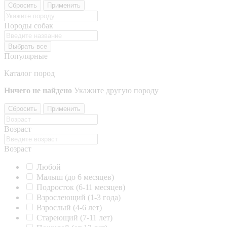
Сбросить
Применить
Породы собак
Выбрать все
Популярные
Каталог пород
Ничего не найдено
Укажите другую породу
Сбросить
Применить
Возраст
Возраст
Любой
Малыш (до 6 месяцев)
Подросток (6-11 месяцев)
Взрослеющий (1-3 года)
Взрослый (4-6 лет)
Стареющий (7-11 лет)