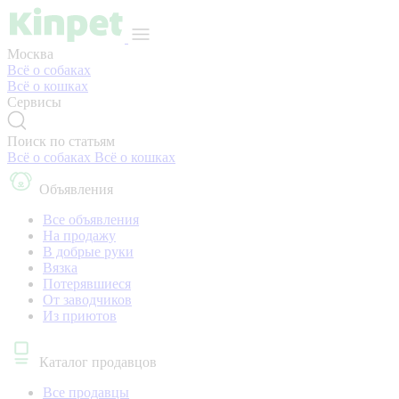
Москва
Всё о собаках
Всё о кошках
Сервисы
Поиск по статьям
Всё о собаках
Всё о кошках
Объявления
Все объявления
На продажу
В добрые руки
Вязка
Потерявшиеся
От заводчиков
Из приютов
Каталог продавцов
Все продавцы