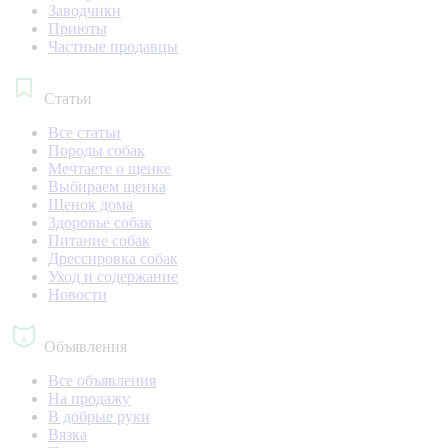
Заводчики
Приюты
Частные продавцы
Статьи
Все статьи
Породы собак
Мечтаете о щенке
Выбираем щенка
Щенок дома
Здоровье собак
Питание собак
Дрессировка собак
Уход и содержание
Новости
Объявления
Все объявления
На продажу
В добрые руки
Вязка