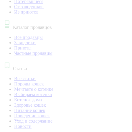
Потерявшиеся
От заводчиков
Из приютов
Каталог продавцов
Все продавцы
Заводчики
Приюты
Частные продавцы
Статьи
Все статьи
Породы кошек
Мечтаете о котенке
Выбираем котенка
Котенок дома
Здоровье кошек
Питание кошек
Поведение кошек
Уход и содержание
Новости