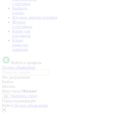
у питомца
Выбрать
кличку
Изучаем эмоции питомца
Журнал
о питомцах
Kinpet для
продавцов
Kinpet
помогает
приютам
Войти в профиль
Подать объявление
Нет результатов
Войти
Москва
Ваш город
Москва
?
Выбрать город
Да
Город подтверждён
Войти
Подать объявление