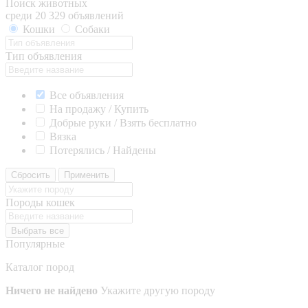
Поиск животных
среди 20 329 объявлений
Кошки
Собаки
Тип объявления
Все объявления
На продажу / Купить
Добрые руки / Взять бесплатно
Вязка
Потерялись / Найдены
Сбросить
Применить
Породы кошек
Выбрать все
Популярные
Каталог пород
Ничего не найдено
Укажите другую породу