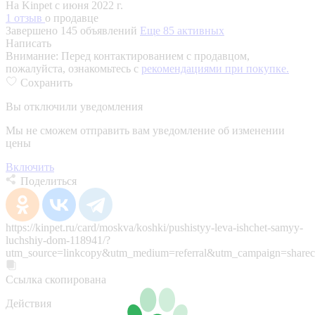
На Kinpet c июня 2022 г.
1 отзыв
о продавце
Завершено 145 объявлений
Еще 85 активных
Написать
Внимание:
Перед контактированием с продавцом,
пожалуйста, ознакомьтесь с
рекомендациями при покупке.
Сохранить
Вы отключили уведомления
Мы не сможем отправить вам уведомление об изменении
цены
Включить
Поделиться
https://kinpet.ru/card/moskva/koshki/pushistyy-leva-ishchet-samyy-
luchshiy-dom-118941/?
utm_source=linkcopy&utm_medium=referral&utm_campaign=sharec
Ссылка скопирована
Действия