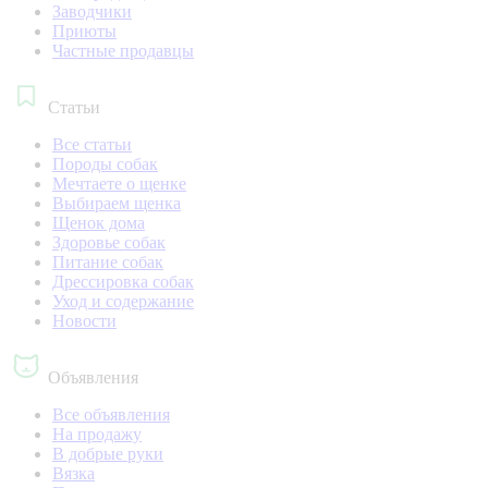
Заводчики
Приюты
Частные продавцы
Статьи
Все статьи
Породы собак
Мечтаете о щенке
Выбираем щенка
Щенок дома
Здоровье собак
Питание собак
Дрессировка собак
Уход и содержание
Новости
Объявления
Все объявления
На продажу
В добрые руки
Вязка