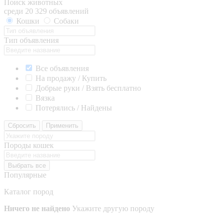
Поиск животных
среди 20 329 объявлений
Кошки
Собаки
Тип объявления
Все объявления
На продажу / Купить
Добрые руки / Взять бесплатно
Вязка
Потерялись / Найдены
Сбросить
Применить
Породы кошек
Выбрать все
Популярные
Каталог пород
Ничего не найдено
Укажите другую породу