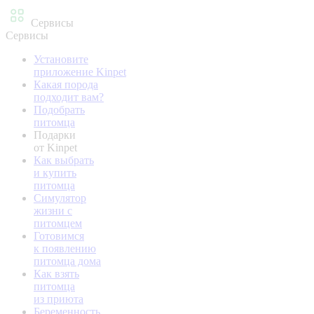
Сервисы
Сервисы
Установите
приложение Kinpet
Какая порода
подходит вам?
Подобрать
питомца
Подарки
от Kinpet
Как выбрать
и купить
питомца
Симулятор
жизни с
питомцем
Готовимся
к появлению
питомца дома
Как взять
питомца
из приюта
Беременность