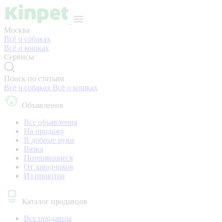
Москва
Всё о собаках
Всё о кошках
Сервисы
Поиск по статьям
Всё о собаках
Всё о кошках
Объявления
Все объявления
На продажу
В добрые руки
Вязка
Потерявшиеся
От заводчиков
Из приютов
Каталог продавцов
Все продавцы