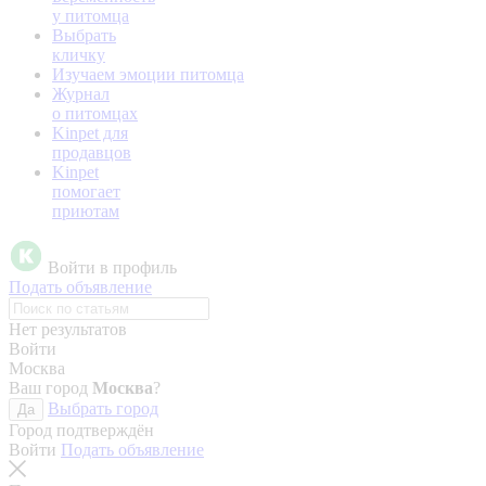
у питомца
Выбрать
кличку
Изучаем эмоции питомца
Журнал
о питомцах
Kinpet для
продавцов
Kinpet
помогает
приютам
Войти в профиль
Подать объявление
Нет результатов
Войти
Москва
Ваш город
Москва
?
Выбрать город
Да
Город подтверждён
Войти
Подать объявление