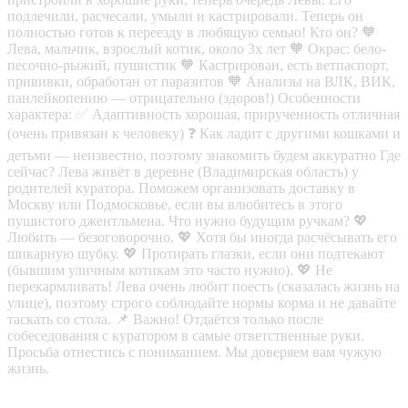
подлечили, расчесали, умыли и кастрировали. Теперь он
полностью готов к переезду в любящую семью! Кто он? 🧡
Лева, мальчик, взрослый котик, около 3х лет 🧡 Окрас: бело-
песочно-рыжий, пушистик 🧡 Кастрирован, есть ветпаспорт,
прививки, обработан от паразитов 🧡 Анализы на ВЛК, ВИК,
панлейкопению — отрицательно (здоров!) Особенности
характера: ✅ Адаптивность хорошая, прирученность отличная
(очень привязан к человеку) ❓ Как ладит с другими кошками и
детьми — неизвестно, поэтому знакомить будем аккуратно Где
сейчас? Лева живёт в деревне (Владимирская область) у
родителей куратора. Поможем организовать доставку в
Москву или Подмосковье, если вы влюбитесь в этого
пушистого джентльмена. Что нужно будущим ручкам? 💖
Любить — безоговорочно. 💖 Хотя бы иногда расчёсывать его
шикарную шубку. 💖 Протирать глазки, если они подтекают
(бывшим уличным котикам это часто нужно). 💖 Не
перекармливать! Лева очень любит поесть (сказалась жизнь на
улице), поэтому строго соблюдайте нормы корма и не давайте
таскать со стола. 📌 Важно! Отдаётся только после
собеседования с куратором в самые ответственные руки.
Просьба отнестись с пониманием. Мы доверяем вам чужую
жизнь.