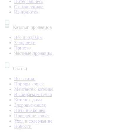
Потерявшиеся
От заводчиков
Из приютов
Каталог продавцов
Все продавцы
Заводчики
Приюты
Частные продавцы
Статьи
Все статьи
Породы кошек
Мечтаете о котенке
Выбираем котенка
Котенок дома
Здоровье кошек
Питание кошек
Поведение кошек
Уход и содержание
Новости