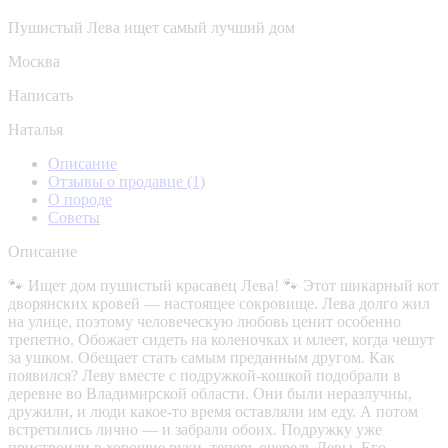
Пушистый Лева ищет самый лучший дом
Москва
Написать
Наталья
Описание
Отзывы о продавце
(1)
О породе
Советы
Описание
🐾 Ищет дом пушистый красавец Лева! 🐾 Этот шикарный кот
дворянских кровей — настоящее сокровище. Лева долго жил
на улице, поэтому человеческую любовь ценит особенно
трепетно. Обожает сидеть на коленочках и млеет, когда чешут
за ушком. Обещает стать самым преданным другом. Как
появился? Леву вместе с подружкой-кошкой подобрали в
деревне во Владимирской области. Они были неразлучны,
дружили, и люди какое-то время оставляли им еду. А потом
встретились лично — и забрали обоих. Подружку уже
пристроили в хорошие руки, теперь очередь Левы. Его