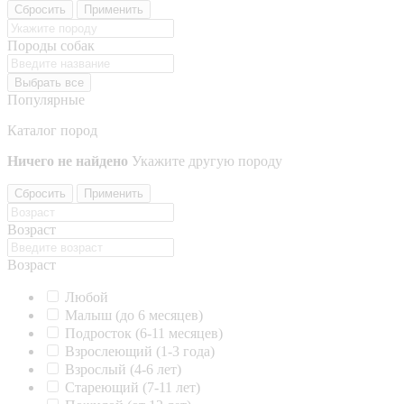
Сбросить
Применить
Породы собак
Выбрать все
Популярные
Каталог пород
Ничего не найдено
Укажите другую породу
Сбросить
Применить
Возраст
Возраст
Любой
Малыш (до 6 месяцев)
Подросток (6-11 месяцев)
Взрослеющий (1-3 года)
Взрослый (4-6 лет)
Стареющий (7-11 лет)