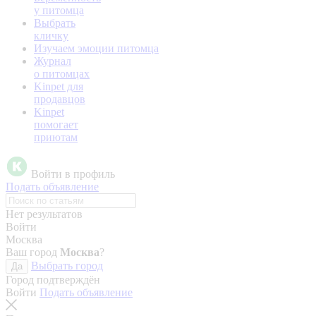
у питомца
Выбрать
кличку
Изучаем эмоции питомца
Журнал
о питомцах
Kinpet для
продавцов
Kinpet
помогает
приютам
Войти в профиль
Подать объявление
Нет результатов
Войти
Москва
Ваш город
Москва
?
Выбрать город
Да
Город подтверждён
Войти
Подать объявление