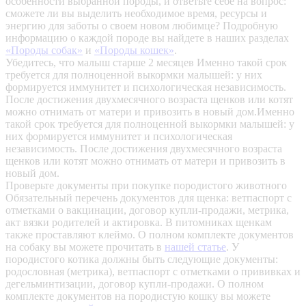
особенности выбранной породы, и ответьте себе на вопрос:
сможете ли вы выделить необходимое время, ресурсы и
энергию для заботы о своем новом любимце? Подробную
информацию о каждой породе вы найдете в наших разделах
«Породы собак»
и
«Породы кошек»
.
Убедитесь, что малыш старше 2 месяцев
Именно такой срок
требуется для полноценной выкормки малышей: у них
формируется иммунитет и психологическая независимость.
После достижения двухмесячного возраста щенков или котят
можно отнимать от матери и привозить в новый дом.Именно
такой срок требуется для полноценной выкормки малышей: у
них формируется иммунитет и психологическая
независимость. После достижения двухмесячного возраста
щенков или котят можно отнимать от матери и привозить в
новый дом.
Проверьте документы при покупке породистого животного
Обязательный перечень документов для щенка: ветпаспорт с
отметками о вакцинации, договор купли-продажи, метрика,
акт вязки родителей и актировка. В питомниках щенкам
также проставляют клеймо. О полном комплекте документов
на собаку вы можете прочитать в
нашей статье
.
У
породистого котика должны быть следующие документы:
родословная (метрика), ветпаспорт с отметками о прививках и
дегельминтизации, договор купли-продажи. О полном
комплекте документов на породистую кошку вы можете