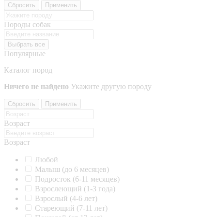
Сбросить
Применить
Породы собак
Выбрать все
Популярные
Каталог пород
Ничего не найдено
Укажите другую породу
Сбросить
Применить
Возраст
Возраст
Любой
Малыш (до 6 месяцев)
Подросток (6-11 месяцев)
Взрослеющий (1-3 года)
Взрослый (4-6 лет)
Стареющий (7-11 лет)