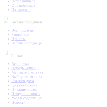
Потерявшиеся
От заводчиков
Из приютов
Каталог продавцов
Все продавцы
Заводчики
Приюты
Частные продавцы
Статьи
Все статьи
Породы кошек
Мечтаете о котенке
Выбираем котенка
Котенок дома
Здоровье кошек
Питание кошек
Поведение кошек
Уход и содержание
Новости