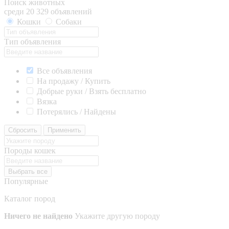
Поиск животных
среди 20 329 объявлений
Кошки
Собаки
Тип объявления
Все объявления
На продажу / Купить
Добрые руки / Взять бесплатно
Вязка
Потерялись / Найдены
Сбросить
Применить
Породы кошек
Выбрать все
Популярные
Каталог пород
Ничего не найдено
Укажите другую породу