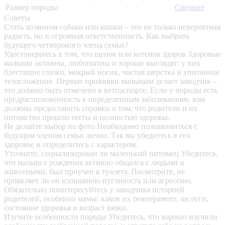
Размер породы:
Средние
Советы
Стать хозяином собаки или кошки – это не только невероятная
радость, но и огромная ответственность. Как выбрать
будущего четвероного члена семьи?
Удостоверьтесь в том, что щенок или котенок здоров
Здоровые
малыши активны, любопытны и хорошо выглядят: у них
блестящие глазки, мокрый носик, чистая шерстка и упитанное
телосложение. Первые прививки малышам делает заводчик –
это должно быть отмечено в ветпаспорте. Если у породы есть
предрасположенность к определенным заболеваниям, вам
должны предоставить справки о том, что родители и их
потомство прошли тесты и полностью здоровы.
Не делайте выбор по фото
Необходимо познакомиться с
будущим членом семьи лично. Так вы убедитесь в его
здоровье и определитесь с характером.
Уточните, социализирован ли маленький питомец
Убедитесь,
что малыш с рождения активно общался с людьми и
животными, был приучен к туалету. Посмотрите, не
проявляет ли он излишнюю пугливость или агрессию.
Обязательно поинтересуйтесь у заводчика историей
родителей, особенно мамы: каков их темперамент, заслуги,
состояние здоровья и возраст вязки.
Изучите особенности породы
Убедитесь, что хорошо изучили