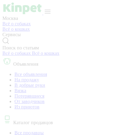
Москва
Всё о собаках
Всё о кошках
Сервисы
Поиск по статьям
Всё о собаках
Всё о кошках
Объявления
Все объявления
На продажу
В добрые руки
Вязка
Потерявшиеся
От заводчиков
Из приютов
Каталог продавцов
Все продавцы