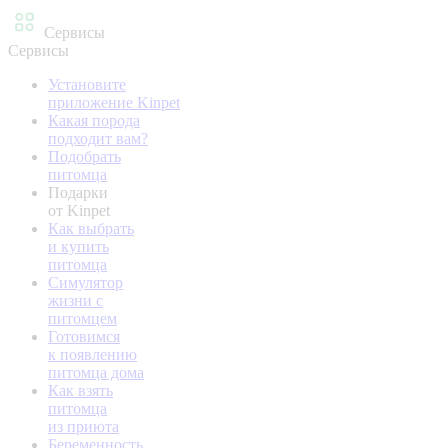
Сервисы
Сервисы
Установите
приложение Kinpet
Какая порода
подходит вам?
Подобрать
питомца
Подарки
от Kinpet
Как выбрать
и купить
питомца
Симулятор
жизни с
питомцем
Готовимся
к появлению
питомца дома
Как взять
питомца
из приюта
Беременность