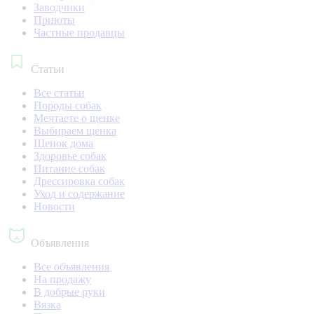
Заводчики
Приюты
Частные продавцы
Статьи
Все статьи
Породы собак
Мечтаете о щенке
Выбираем щенка
Щенок дома
Здоровье собак
Питание собак
Дрессировка собак
Уход и содержание
Новости
Объявления
Все объявления
На продажу
В добрые руки
Вязка