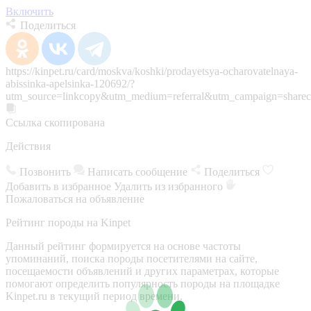
Включить
Поделиться
https://kinpet.ru/card/moskva/koshki/prodayetsya-ocharovatelnaya-
abissinka-apelsinka-120692/?
utm_source=linkcopy&utm_medium=referral&utm_campaign=sharec
Ссылка скопирована
Действия
Позвонить
Написать сообщение
Поделиться
Добавить в избранное
Удалить из избранного
Пожаловаться на объявление
Рейтинг породы на Kinpet
Данный рейтинг формируется на основе частоты
упоминаний, поиска породы посетителями на сайте,
посещаемости объявлений и других параметрах, которые
помогают определить популярность породы на площадке
Kinpet.ru в текущий период времени.